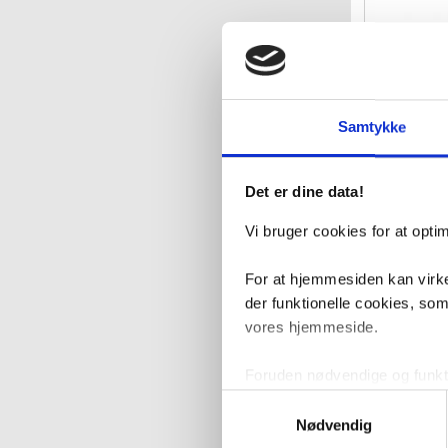
Sanibell
spejl m
B
Samtykke
VVS nr. 840965
Levering 5-10 
Fragt 99,-
2.86
Det er dine data!
Vi bruger cookies for at opt
For at hjemmesiden kan virke
der funktionelle cookies, so
vores hjemmeside.
Foruden nødvendige og funktio
konverteringsfrekevenser og 
Samtykkevalg
med henblik på annonceindhol
Nødvendig
Sanibel
m/ramme 