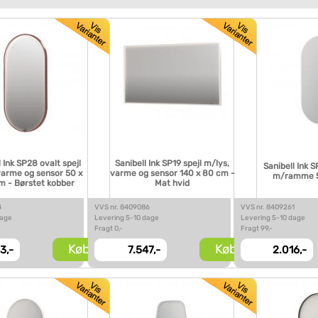
l Ink SP28 ovalt spejl
Sanibell Ink SP19 spejl m/lys,
Sanibell Ink S
varme og sensor 50 x
varme og sensor 140 x 80 cm -
m/ramme 5
m - Børstet kobber
Mat hvid
4
VVS nr. 8409086
VVS nr. 8409261
dage
Levering 5-10 dage
Levering 5-10 dage
Fragt 0,-
Fragt 99,-
Køb
Køb
3,-
7.547,-
2.016,-