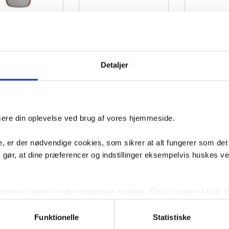
 Ink SP29 superellipse
Sanibell Ink SP31 spejl m/lys,
Sanibell Ink S
/ramme 50 x 100 cm -
varme og sensor 40 x 40 cm -
spejl m/backl
ørstet kobber
Gunmetal
sensor 40 x 4
Detaljer
4
VVS nr. 8409805
VVS nr. 8409701
dage
Levering 5-10 dage
Levering 5-10 dage
Fragt 99,-
Fragt 99,-
Køb
Køb
0,-
3.604,-
3.651,-
imere din oplevelse ved brug af vores hjemmeside.
, er der nødvendige cookies, som sikrer at alt fungerer som det
m gør, at dine præferencer og indstillinger eksempelvis huskes v
nelle cookies er der statistiske cookies. Disse bruger vi bl.a. ti
lignende. Endelig er der marketingcookies, som vi bruger til at 
d, som giver mening for den enkelte af vores kunder.
Funktionelle
Statistiske
l Ink SP20 ovalt spejl
Sanibell Ink SP19 spejl m/lys,
Sanibell Ink 
60 x 120 cm - Børstet
varme og sensor 40 x 80 cm -
spejl m/backl