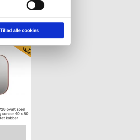
0 cm - Mat sort
' nedenfor kan du se hvilke
 pågældende cookies. Du har
Tillad alle cookies
Køb
r det ligeledes muligt, at
P28 ovalt spejl
g sensor 40 x 80
tet kobber