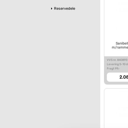
Reservedele
Sanibel
m/ramme 
VVS nr. 840895
Levering 5-10 
Fragt 99,-
2.08