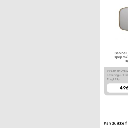
Sanibell
spejl m
Bø
VVS nr. 840967
Levering 5-10 
Fragt 99,-
4.96
Kan du ikke f