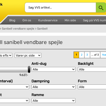
Blog
Om os
Kundeservice
Min side
Søg på VVS nu
>
Sanibell vendbare spejle
>
Sanibell
ll sanibell vendbare spejle
1
2
3
... af 3
Næ
Anti-dug
Backlight
9.627,-
nterval)
Dæmpning
Form
t
Ramme