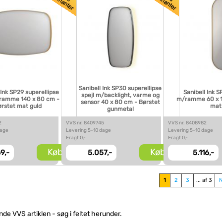
Sanibell Ink SP30 superellipse
 Ink SP29 superellipse
Sanibell Ink S
spejl m/backlight, varme og
/ramme 140 x 80 cm -
m/ramme 60 x 1
sensor 40 x 80 cm - Børstet
rstet mat guld
mat
gunmetal
2
VVS nr. 8409745
VVS nr. 8408982
dage
Levering 5-10 dage
Levering 5-10 dage
Fragt 0,-
Fragt 0,-
Køb
Køb
9,-
5.057,-
5.116,-
1
2
3
... af 3
inde VVS artiklen - søg i feltet herunder.