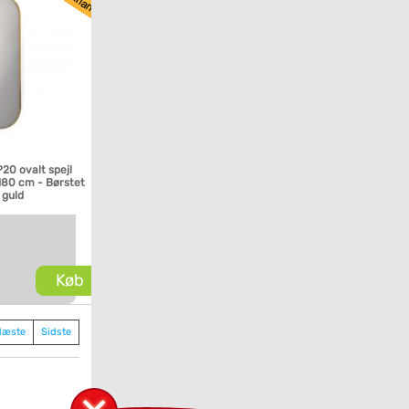
P20 ovalt spejl
80 cm - Børstet
 guld
Køb
Næste
Sidste