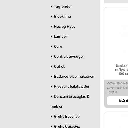
Tagrender
Indeklima
Hus og Have
Lamper
Care
Centralstøvsuger
Sanibel
Outlet
m/lys, 
100 c
Badeværelse makeover
VVS nr. 840941
Pressalit toiletsæder
Levering 5-10 
Fragt 0,-
Dansani bruseglas &
5.23
møbler
Grohe Essence
Grohe QuickFix