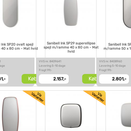
Sanibell Ink SP29 superellipse
l Ink SP20 ovalt spejl
Sanibell Ink S
spejl m/ramme 40 x 80 cm - Mat
40 x 80 cm - Mat hvid
m/ramme 50 x 1
hvid
1
VVS nr. 8409641
VVS nr. 8408960
dage
Levering 5-10 dage
Levering 5-10 dage
Fragt 99,-
Fragt 99,-
Køb
Køb
1,-
2.157,-
2.801,-