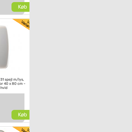
Køb
P31 spejl m/lys,
or 40 x 80 cm -
 hvid
Køb