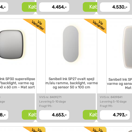
Køb
Køb
4,-
4.454,-
4.530,-
 Ink SP30 superellipse
Sanibell Ink SP27 ovalt spejl
Sanibell Ink S
/backlight, varme og
m/alu ramme, backlight, varme
varme og sens
60 x 60 cm - Mat sort
og sensor 50 x 100 cm
Mat
0
VVS nr. 8409271
VVS nr. 8409841
dage
Levering 5-10 dage
Levering 5-10 dage
Fragt 99,-
Fragt 99,-
Køb
Køb
8,-
4.653,-
4.793,-