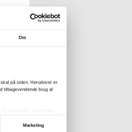
P30 superellipse
ight, varme og
0 cm - Mat hvid
Om
Køb
 skal på siden. Herudover er
ed tilbagevendende brug af
l at måle trafik, omsætning,
målrette vores markedsføring
Marketing
SP32 firkantet
ight, varme og