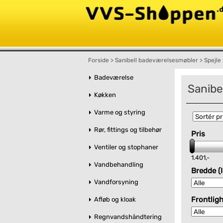
Forside
>
Sanibell badeværelsesmøbler
>
Spejle
Badeværelse
Sanibe
Køkken
Varme og styring
Rør, fittings og tilbehør
Pris
Ventiler og stophaner
1.401,-
Vandbehandling
Bredde (I
Vandforsyning
Frontligh
Afløb og kloak
Regnvandshåndtering