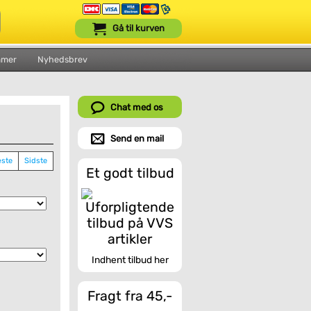
Gå til kurven
mmer
Nyhedsbrev
Chat med os
Send en mail
ste
Sidste
Et godt tilbud
Indhent tilbud her
Fragt fra 45,-