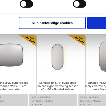
kobber
Mat hvid
sensor 40 x 8
gne cookies og tredjeparts cookies. Ved at klikke 'Vis detaljer
res hjemmeside benytter.
4
VVS nr. 8409006
VVS nr. 8410000
dage
Levering 5-10 dage
Levering 5-10 dage
Fragt 65,-
Fragt 65,-
ies, så giver du samtykke til de ovenfor nævnte formål med de
Kun nødvendige cookies
Køb
Køb
2,-
4.225,-
4.301,-
t vælge bestemte cookie-typer til og fra nedenfor. Til enhver tid e
u måtte ønske det.
vi behandler dine personoplysninger, ved at klikke
her
.
 Ink SP29 superellipse
Sanibell Ink SP21 ovalt spejl
Sanibell Ink S
/ramme 120 x 80 cm -
m/backlight, varme og sensor
m/lys, varme o
rstet gunmetal
40 x 80 - Børstet kobber
cm - Børs
5
VVS nr. 8408959
VVS nr. 8409404
dage
Levering 5-10 dage
Levering 5-10 dage
Fragt 99,-
Fragt 65,-