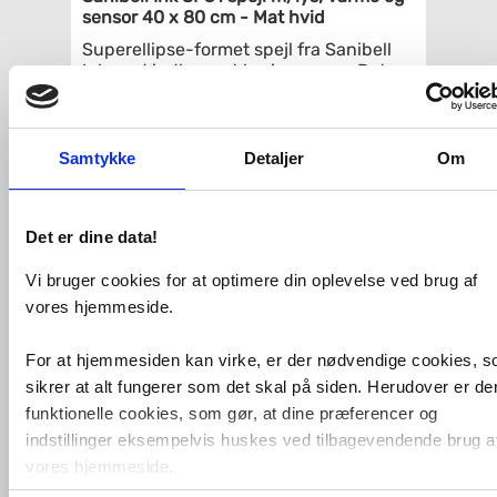
sensor 40 x 80 cm - Mat hvid
Superellipse-formet spejl fra Sanibell
Ink med indbygget lys i rammen. Det
eksklusive spejl har desuden indbygget
memory funktion, så det husker forrige
indstilling. Juster både lysets farve og
styrke ved hjælp af den smarte touch-
Samtykke
Detaljer
Om
free sensorkontakt.
Når du vælger dette spejl, kan du uden
problemer bruge dit spejl, selv efter et
Det er dine data!
langt, varmt bad, for spejlet har
indbygget varme og er derfor dugfrit.
Vi bruger cookies for at optimere din oplevelse ved brug af
Det rektangulære spejl kan vendes, og
vores hjemmeside.
dermed monteres både lodret og
vandret.
For at hjemmesiden kan virke, er der nødvendige cookies, 
Spejlet leveres i 6 flotte farver, så du
sikrer at alt fungerer som det skal på siden. Herudover er de
kan fuldende indretningen på
funktionelle cookies, som gør, at dine præferencer og
badeværelset med et spejl, der matcher
indstillinger eksempelvis huskes ved tilbagevendende brug a
både vandhane og badtilbehør.
vores hjemmeside.
Specifikationer
: