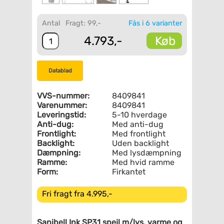
Antal
Fragt: 99,-
Fås i 6 varianter
Køb
4.793,-
Datablad
VVS-nummer:
8409841
Varenummer:
8409841
Leveringstid:
5-10 hverdage
Anti-dug:
Med anti-dug
Frontlight:
Med frontlight
Backlight:
Uden backlight
Dæmpning:
Med lysdæmpning
Ramme:
Med hvid ramme
Form:
Firkantet
Fri fragt fra 4.995,-
Sanibell Ink SP31 spejl m/lys, varme og