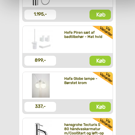
personoplysninger, ved at klikke
her
.
Køb
1.195,-
Hefe Piren sæt af
badtilbehør - Mat hvid
Køb
899,-
Hafa Globe lampe -
Børstet krom
Køb
337,-
hansgrohe Tecturis S
80 håndvaskarmatur
m/CoolStart og løft-op