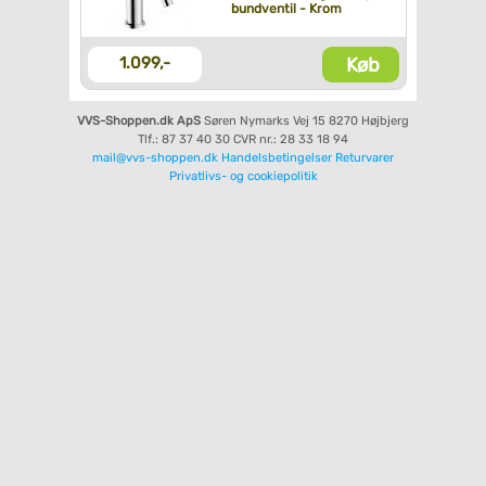
bundventil - Krom
Køb
1.099,-
VVS-Shoppen.dk ApS
Søren Nymarks Vej 15
8270 Højbjerg
Tlf.: 87 37 40 30
CVR nr.: 28 33 18 94
mail@vvs-shoppen.dk
Handelsbetingelser
Returvarer
Privatlivs- og cookiepolitik