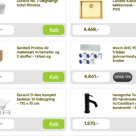
Duravit No. 1 væghængt
Lavabo Kubus
toilet Rimless
køkkenvask -
PVD
Køb
,-
4.468,-
Sanibell Proline 60
Wavin AHC 9
møbelsæt m/lameller og
trådløs
2 skuffer - Urban eg
gulvvarmesty
kredse
Køb
-
4.861,-
SPAR
17%
Duravit D-Neo komplet
hansgrohe Te
badekar til indbygning
80 håndvask
- 170 x 70 cm
m/CoolStart 
bundventil - 
Køb
,-
1.570,-