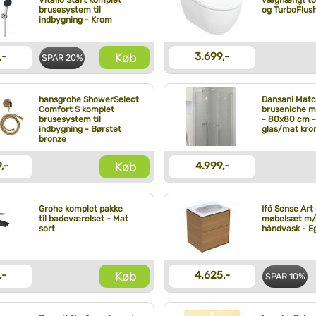
Vitalio Start komplet
væghængt to
brusesystem til
og TurboFlus
indbygning - Krom
Køb
,-
3.699,-
SPAR
20%
hansgrohe ShowerSelect
Dansani Mat
Comfort S komplet
bruseniche m
brusesystem til
- 80x80 cm -
indbygning - Børstet
glas/mat kr
bronze
Køb
,-
4.999,-
Grohe komplet pakke
Ifö Sense Art
til badeværelset - Mat
møbelsæt m/
sort
håndvask - E
Køb
,-
4.625,-
SPAR
10%