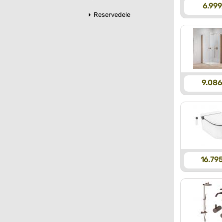
6.999
Reservedele
9.086
16.795