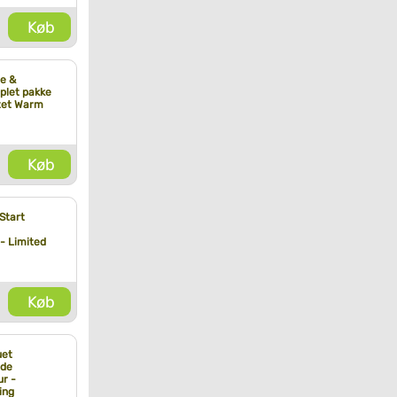
Køb
e &
plet pakke
stet Warm
Køb
 Start
- Limited
Køb
uet
nde
r -
ing