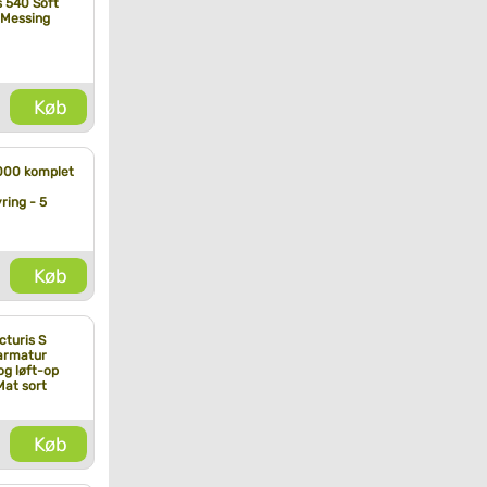
 540 Soft
 Messing
Køb
000 komplet
ring - 5
Køb
cturis S
armatur
og løft-op
Mat sort
Køb