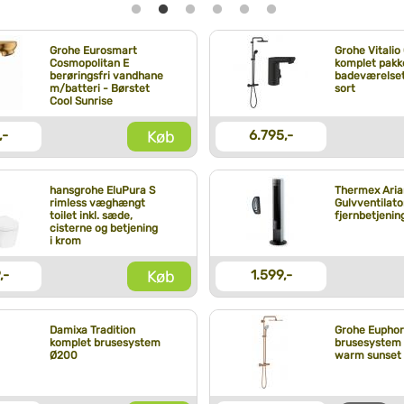
Grohe Eurosmart
Grohe Vitalio
Cosmopolitan E
komplet pakke
berøringsfri vandhane
badeværelset
m/batteri - Børstet
sort
Cool Sunrise
Køb
,-
6.795,-
hansgrohe EluPura S
Thermex Aria
rimless væghængt
Gulvventilat
toilet inkl. sæde,
fjernbetjenin
cisterne og betjening
i krom
Køb
,-
1.599,-
Damixa Tradition
Grohe Euphor
komplet brusesystem
brusesystem 
Ø200
warm sunset