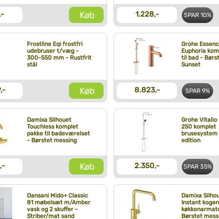
Køb
,-
1.228,-
SPAR
10%
Frostline Eqi frostfri
Grohe Essenc
udebruser t/væg -
Euphoria kom
300-550 mm - Rustfrit
til bad - Bør
stål
Sunset
Køb
,-
8.823,-
SPAR
9%
Damixa Silhouet
Grohe Vitalio
Touchless komplet
250 komplet
pakke til badeværelset
brusesystem 
- Børstet messing
edition
Køb
,-
2.350,-
SPAR
35%
Dansani Mido+ Classic
Damixa Silho
81 møbelsæt m/Amber
Instant koge
vask og 2 skuffer -
køkkenarmatu
Striber/mat sand
Børstet mess