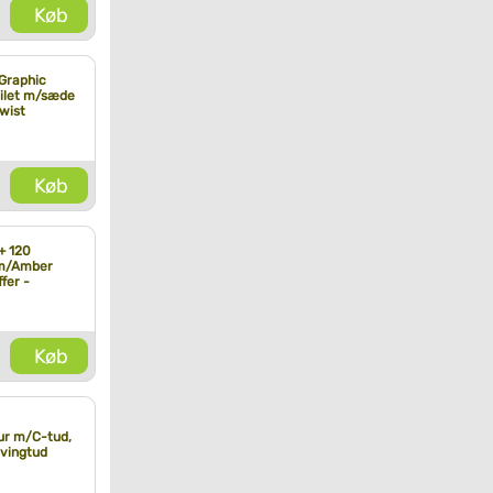
Køb
Graphic
ilet m/sæde
wist
Køb
+ 120
m/Amber
fer -
Køb
ur m/C-tud,
svingtud