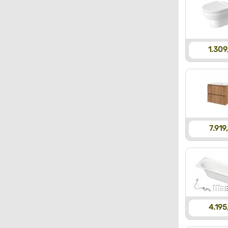
1.309
7.919,
4.195