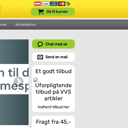
Gå til kurven
mmer
Nyhedsbrev
Chat med os
Send en mail
Et godt tilbud
Indhent tilbud her
Fragt fra 45,-