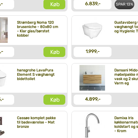
Køb
,-
6.839,-
SPAR
13%
Strømberg Noma 120
Gustavsberg 
bruseniche - 80x80 cm
væghængt to
- Klar glas/børstet
og Hygienic T
kobber
Køb
,-
1.999,-
hansgrohe LavaPura
Dansani Mido
Element S væghængt
møbelpakke 
bidettoilet
vask og 2 skuf
Varm eg
Køb
,-
4.899,-
Cassøe komplet pakke
Damixa Iris
til badeværelse - Mat
køkkenarmat
bronze
koldstart og 
- Krom