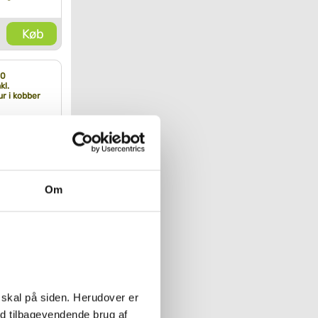
Køb
50
kl.
r i kobber
Køb
Om
 310
sesystem
e brus til
Børstet
e
Køb
n væghængt
 skal på siden. Herudover er
e og
ed tilbagevendende brug af
t hvid