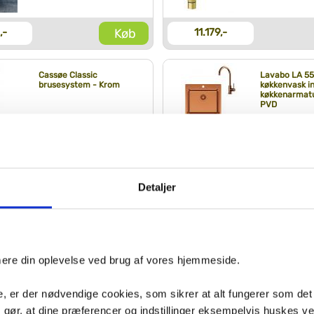
Køb
,-
11.179,-
Cassøe Classic
Lavabo LA 5
brusesystem - Krom
køkkenvask in
køkkenarmatu
PVD
Køb
,-
5.195,-
Grohe komplet armatur
Grohe Cube
Detaljer
til indbygning i væg -
SmartControl
inkl. indbygningsdel -
komplet bru
Mat sort
m/SmartActiv
indbygning - 
Hard Graphit
Køb
,-
12.394,-
SPAR
15%
SPAR
20%
imere din oplevelse ved brug af vores hjemmeside.
Grohe Start
Geberit iCo
, er der nødvendige cookies, som sikrer at alt fungerer som det
køkkenarmatur m/lav
toilet m/sæd
m gør, at dine præferencer og indstillinger eksempelvis huskes v
tud - Mat sort
Rimfree - Ma