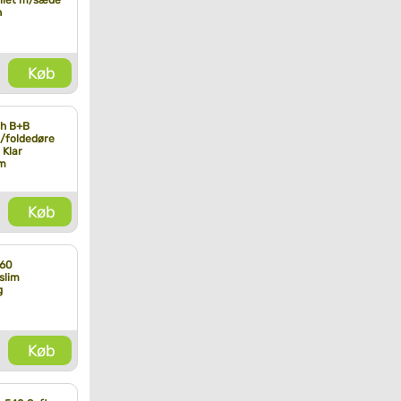
ilet m/sæde
h
Køb
ch B+B
/foldedøre
 Klar
om
Køb
 60
slim
g
Køb