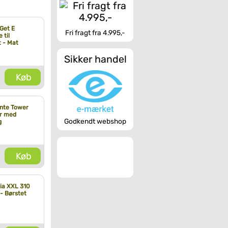
 Get E
Fri fragt fra 4.995,-
 til
 - Mat
Sikker handel
Køb
nte Tower
or med
Godkendt webshop
g
Køb
ia XXL 310
- Børstet