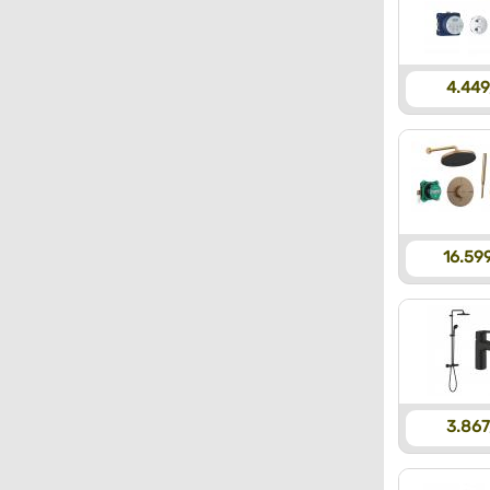
4.449
16.599
3.867