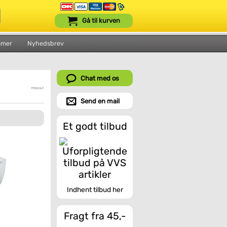
Gå til kurven
mmer
Nyhedsbrev
Chat med os
Send en mail
Et godt tilbud
Indhent tilbud her
Fragt fra 45,-