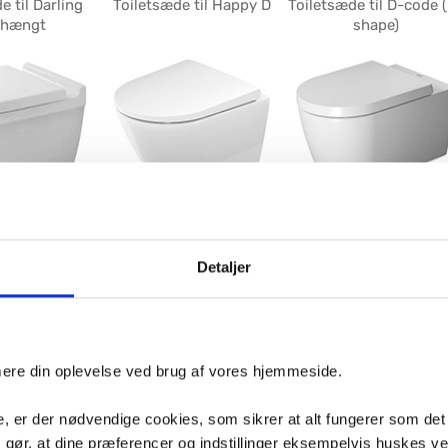
e til Darling
Toiletsæde til Happy D
Toiletsæde til D-code 
hængt
shape)
 til Starck 3
Toiletsæde til D-Neo
Toiletsæde til Me By
Kompakt
Starck
Detaljer
imere din oplevelse ved brug af vores hjemmeside.
de til Me By
Toiletsæde til Starck 3
Toiletsæde til Happy 
, er der nødvendige cookies, som sikrer at alt fungerer som det
 Compact
Compact
væghængt
m gør, at dine præferencer og indstillinger eksempelvis huskes v