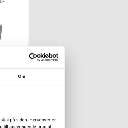
(D-
Om
D
 skal på siden. Herudover er
ed tilbagevendende brug af