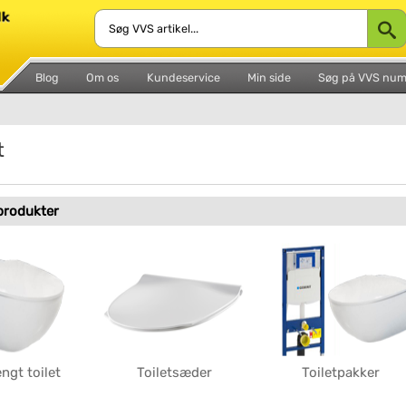
Blog
Om os
Kundeservice
Min side
Søg på VVS nu
t
 produkter
gt toilet
Toiletsæder
Toiletpakker