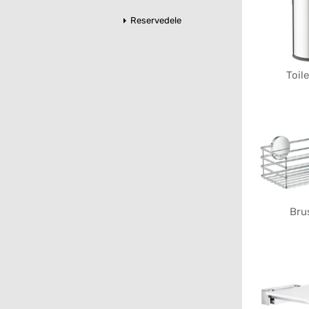
Reservedele
Toil
Bru