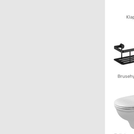
Kla
Brusehy