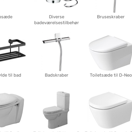
psæde
Diverse
Bruseskraber
badeværelsestilbehør
lde til bad
Badskraber
Toiletsæde til D-Neo