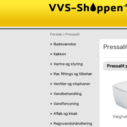
Forside
>
Pressalit
Badeværelse
Pressali
Køkken
Varme og styring
Pressalit
Rør, fittings og tilbehør
Ventiler og stophaner
Vandbehandling
Vandforsyning
Afløb og kloak
Væghæn
Regnvandshåndtering