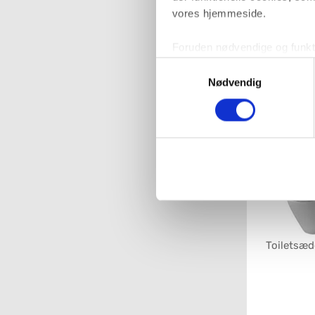
vores hjemmeside.
Foruden nødvendige og funktio
konverteringsfrekevenser og 
Samtykkevalg
med henblik på annonceindhol
Nødvendig
Toiletsæ
VVS-Shoppen.dk bruger både e
Starck H
tredjeparts cookies, som vo
Hvis du accepterer alle cook
imidlertid også mulighed for a
ændre i dit samtykke, hvis d
Du kan se mere om, hvordan 
Toiletsæde