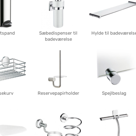
etspand
Sæbedispenser til
Hylde til badeværels
badeværelse
sekurv
Reservepapirholder
Spejlbeslag