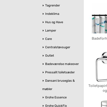
Tagrender
Indeklima
Hus og Have
Lamper
Badefor
Care
Centralstøvsuger
Outlet
Badeværelse makeover
Pressalit toiletsæder
Dansani bruseglas &
Toiletpapir
møbler
og
Grohe Essence
Grohe QuickFix