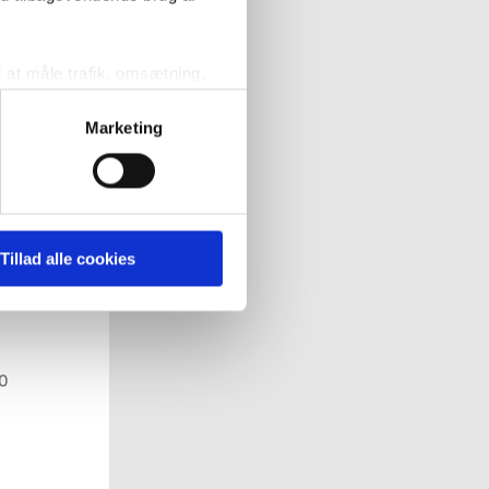
l at måle trafik, omsætning,
målrette vores markedsføring
Marketing
g
' nedenfor kan du se hvilke
 pågældende cookies. Du har
Tillad alle cookies
r det ligeledes muligt, at
50