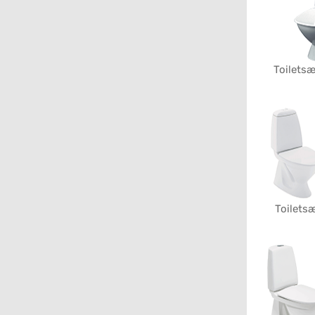
Toiletsæ
Toiletsæ