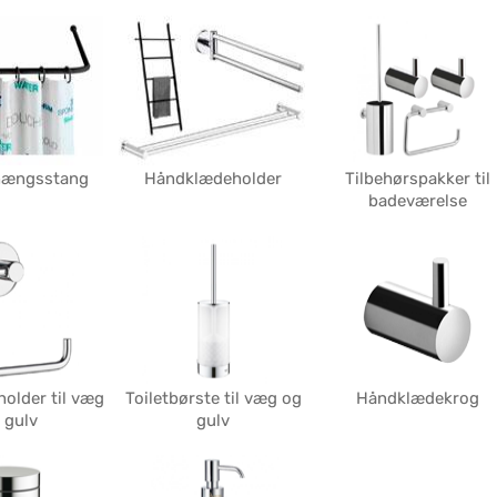
hængsstang
Håndklædeholder
Tilbehørspakker til
badeværelse
holder til væg
Toiletbørste til væg og
Håndklædekrog
 gulv
gulv