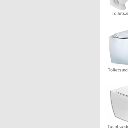
Toiletsæ
Toiletsæde
Toiletsæde