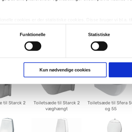
nelle cookies er der statistiske cookies. Disse bruger vi bl.a. ti
lignende. Endelig er der marketingcookies, som vi bruger til at 
d, som giver mening for den enkelte af vores kunder.
Funktionelle
Statistiske
de til Me by
Toiletsæde til Architec
Toiletsæde til Darlin
gne cookies og tredjeparts cookies. Ved at klikke 'Vis detaljer
ero edition
væghængt
res hjemmeside benytter.
ies, så giver du samtykke til de ovenfor nævnte formål med de
Kun nødvendige cookies
t vælge bestemte cookie-typer til og fra nedenfor. Til enhver tid e
u måtte ønske det.
vi behandler dine personoplysninger, ved at klikke
her
.
 til Starck 2
Toiletsæde til Starck 2
Toiletsæde til Sfera 
væghængt
og 55