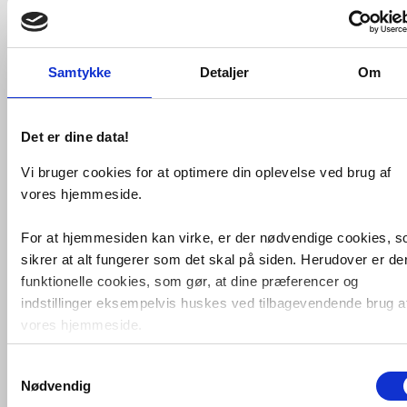
Antal
Fragt: 0,-
Fås i 2 varianter
Køb
9.086,-
Samtykke
Detaljer
Om
Måltegning
Det er dine data!
Vi bruger cookies for at optimere din oplevelse ved brug af
VVS-nummer:
DNBK120-8
Varenummer:
DNBK120-8
vores hjemmeside.
Leveringstid:
5-10 hverdage
Hjørne str:
80 x 80
For at hjemmesiden kan virke, er der nødvendige cookies, 
Glastype:
Klart glas
sikrer at alt fungerer som det skal på siden. Herudover er de
Profilfarve:
Kobber
funktionelle cookies, som gør, at dine præferencer og
Fri fragt fra 4.995,-
indstillinger eksempelvis huskes ved tilbagevendende brug a
vores hjemmeside.
Strømberg Noma 120 bruseniche -
Samtykkevalg
Foruden nødvendige og funktionelle cookies er der statistisk
80x80 cm - Klar glas/børstet kobber
Nødvendig
cookies. Disse bruger vi bl.a. til at måle trafik, omsætning,
6 mm klart sikkerhedsglas med