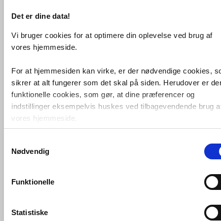
Det er dine data!
Vi bruger cookies for at optimere din oplevelse ved brug af
vores hjemmeside.
For at hjemmesiden kan virke, er der nødvendige cookies, 
sikrer at alt fungerer som det skal på siden. Herudover er de
Højtryksrensere
Våd-/tørsugere og
askestøvsugere
funktionelle cookies, som gør, at dine præferencer og
indstillinger eksempelvis huskes ved tilbagevendende brug a
vores hjemmeside.
Samtykkevalg
Foruden nødvendige og funktionelle cookies er der statistisk
Nødvendig
cookies. Disse bruger vi bl.a. til at måle trafik, omsætning,
konverteringsfrekevenser og lignende. Endelig er der
marketingcookies, som vi bruger til at målrette vores
Funktionelle
Tilbehør til Nilfisk
markedsføring med henblik på annonceindhold, som giver
mening for den enkelte af vores kunder.
Statistiske