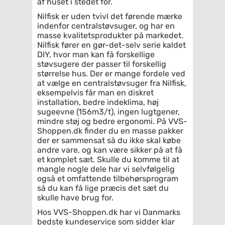
af huset i stedet for.
Nilfisk er uden tvivl det førende mærke
indenfor centralstøvsuger, og har en
masse kvalitetsprodukter på markedet.
Nilfisk fører en gør-det-selv serie kaldet
DIY, hvor man kan få forskellige
støvsugere der passer til forskellig
størrelse hus. Der er mange fordele ved
at vælge en centralstøvsuger fra Nilfisk,
eksempelvis får man en diskret
installation, bedre indeklima, høj
sugeevne (156m3/t), ingen lugtgener,
mindre støj og bedre ergonomi. På VVS-
Shoppen.dk finder du en masse pakker
der er sammensat så du ikke skal købe
andre vare, og kan være sikker på at få
et komplet sæt. Skulle du komme til at
mangle nogle dele har vi selvfølgelig
også et omfattende tilbehørsprogram
så du kan få lige præcis det sæt du
skulle have brug for.
Hos VVS-Shoppen.dk har vi Danmarks
bedste kundeservice som sidder klar