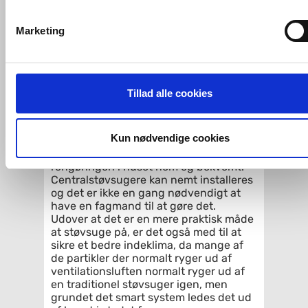
VVS-Shoppen.dk bruger både egne cookies og tredjeparts
Nilfisk har udviklet de bedste
cookies. Ved at klikke 'Vis detaljer' nedenfor kan du se hvilk
centralstøvsugere der findes på
Marketing
markedet. En centralstøvsuger er en
tredjeparts cookies, som vores hjemmeside benytter.
centralt stående støvsuger, som har rør
der går ud til forskellige steder i huset.
Hvis du accepterer alle cookies, så giver du samtykke til de
Der fra kan man så forbinde en slange,
ovenfor nævnte formål med de pågældende cookies. Du har
som man kan bruge til at støvsuge
Tillad alle cookies
rundt i huset. Støvet bliver suget
imidlertid også mulighed for at vælge bestemte cookie-typer t
tilbage til den centrale støvsuger og
og fra nedenfor. Til enhver tid er det ligeledes muligt, at ændr
dermed slipper man får at slæbe rundt
dit samtykke, hvis du måtte ønske det.
Kun nødvendige cookies
på andet end slangen.
Centralstøvsugere er med til at gøre
rengøringen i huset nem og bekvemt.
Du kan se mere om, hvordan vi behandler dine
Centralstøvsugere kan nemt installeres
personoplysninger, ved at klikke
her
.
og det er ikke en gang nødvendigt at
have en fagmand til at gøre det.
Udover at det er en mere praktisk måde
at støvsuge på, er det også med til at
sikre et bedre indeklima, da mange af
de partikler der normalt ryger ud af
ventilationsluften normalt ryger ud af
en traditionel støvsuger igen, men
grundet det smart system ledes det ud