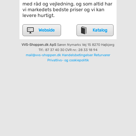
med råd og vejledning, og som altid har
vi markedets bedste priser og vi kan
levere hurtigt.
Webside
Katalog
VVS-Shoppen.dk ApS
Søren Nymarks Vej 15
8270 Højbjerg
Tlf.: 87 37 40 30
CVR nr.: 28 33 18 94
mail@vvs-shoppen.dk
Handelsbetingelser
Returvarer
Privatlivs- og cookiepolitik