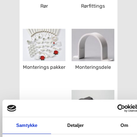
Rør
Rørfittings
Monterings pakker
Monteringsdele
Samtykke
Detaljer
Om
Fejebakker
Andet tilbehør