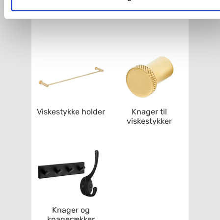
Greb til badekar
Affaldssortering
Du kan se mere om, hvordan vi behandler dine
personoplysninger, ved at klikke
her
.
Viskestykke holder
Knager til
viskestykker
Knager og
knagerækker