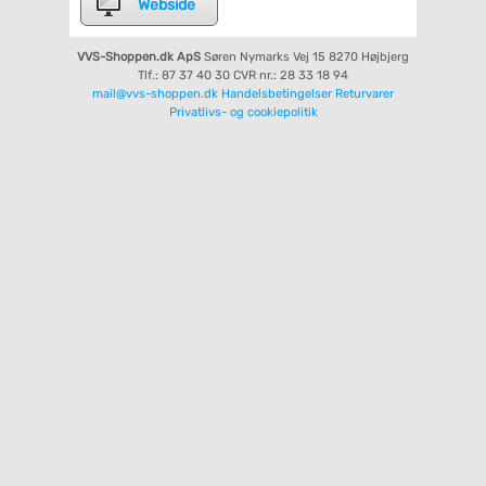
Webside
VVS-Shoppen.dk ApS
Søren Nymarks Vej 15
8270 Højbjerg
Tlf.: 87 37 40 30
CVR nr.: 28 33 18 94
mail@vvs-shoppen.dk
Handelsbetingelser
Returvarer
Privatlivs- og cookiepolitik