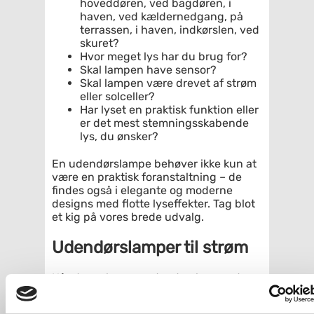
hoveddøren, ved bagdøren, i
haven, ved kældernedgang, på
terrassen, i haven, indkørslen, ved
skuret?
Hvor meget lys har du brug for?
Skal lampen have sensor?
Skal lampen være drevet af strøm
eller solceller?
Har lyset en praktisk funktion eller
er det mest stemningsskabende
lys, du ønsker?
En udendørslampe behøver ikke kun at
være en praktisk foranstaltning – de
findes også i elegante og moderne
designs med flotte lyseffekter. Tag blot
et kig på vores brede udvalg.
Udendørslamper til strøm
Når du vælger en udendørslampe, der
kører på strøm, vælger du en pålideligt
udelampe. Lysstyrken er altid den