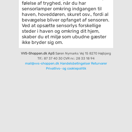
følelse af tryghed, når du har
sensorlamper omkring indgangen til
haven, hoveddøren, skuret osv., fordi al
bevægelse bliver opfanget af sensoren.
Ved at opsætte sensorlys forskellige
steder i haven og omkring dit hjem,
skaber du et miljø som ubudne gæster
ikke bryder sig om.
VVS-Shoppen.dk ApS
Søren Nymarks Vej 15
8270 Højbjerg
Tlf.: 87 37 40 30
CVR nr.: 28 33 18 94
mail@vvs-shoppen.dk
Handelsbetingelser
Returvarer
Privatlivs- og cookiepolitik