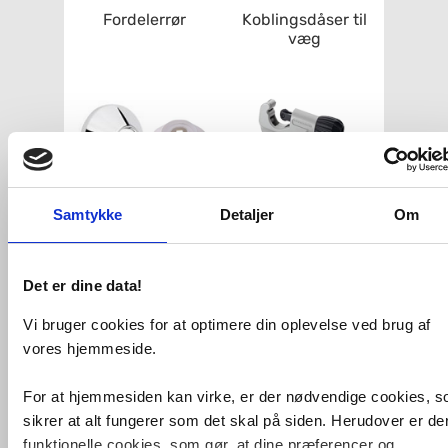
Fordelerrør
Koblingsdåser til
væg
Samtykke
Detaljer
Om
Rosetter
Værktøj
Det er dine data!
Vi bruger cookies for at optimere din oplevelse ved brug af
vores hjemmeside.
For at hjemmesiden kan virke, er der nødvendige cookies, 
Komplet
Rumtermostater,
sikrer at alt fungerer som det skal på siden. Herudover er de
gulvvarmesystem
styreenheder og
funktionelle cookies, som gør, at dine præferencer og