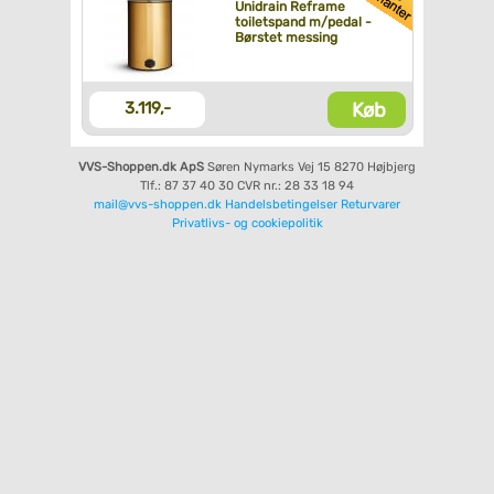
Unidrain Reframe
toiletspand m/pedal -
Børstet messing
Køb
3.119,-
VVS-Shoppen.dk ApS
Søren Nymarks Vej 15
8270 Højbjerg
Tlf.: 87 37 40 30
CVR nr.: 28 33 18 94
mail@vvs-shoppen.dk
Handelsbetingelser
Returvarer
Privatlivs- og cookiepolitik