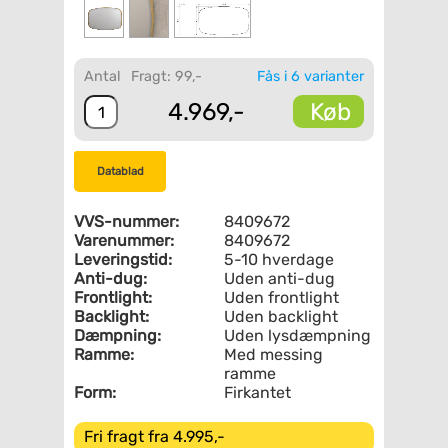
Antal
Fragt: 99,-
Fås i 6 varianter
Køb
4.969,-
Datablad
VVS-nummer:
8409672
Varenummer:
8409672
Leveringstid:
5-10 hverdage
Anti-dug:
Uden anti-dug
Frontlight:
Uden frontlight
Backlight:
Uden backlight
Dæmpning:
Uden lysdæmpning
Ramme:
Med messing
ramme
Form:
Firkantet
Fri fragt fra 4.995,-