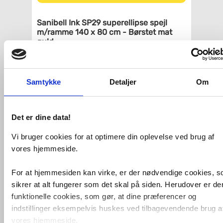
Sanibell Ink SP29 superellipse spejl
m/ramme 140 x 80 cm - Børstet mat
guld
Minimalistisk spejl med ramme, som
forfra er helt slank, men fra siden
træder frem fra spejlets profil. Formen
Samtykke
Detaljer
Om
er superellipse og dermed ikke helt
rund, og ikke helt firkantet.
Et spejl på badeværelset, i
Det er dine data!
soveværelset eller i entréen er en
alletiders måde at skabe liv og bryde
de linjer der ellers ofte præger
Vi bruger cookies for at optimere din oplevelse ved brug af
hjemmet.
vores hjemmeside.
Kombiner eventuelt spejlet med
elegante væglamper, som kan være
For at hjemmesiden kan virke, er der nødvendige cookies, 
med til at skabe atmosfære, godt
sikrer at alt fungerer som det skal på siden. Herudover er de
arbejdslys og understrege
funktionelle cookies, som gør, at dine præferencer og
indretningsstilen.
indstillinger eksempelvis huskes ved tilbagevendende brug a
Specifikationer:
vores hjemmeside.