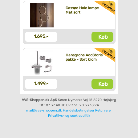
Cassøe Halo lampe -
Mat sort
Køb
1.695,-
Hansgrohe AddStoris
pakke - Sort krom
Køb
1.499,-
VVS-Shoppen.dk ApS
Søren Nymarks Vej 15
8270 Højbjerg
Tlf.: 87 37 40 30
CVR nr.: 28 33 18 94
mail@vvs-shoppen.dk
Handelsbetingelser
Returvarer
Privatlivs- og cookiepolitik