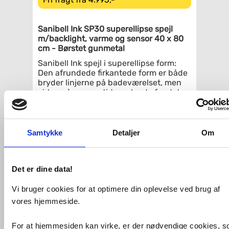
Sanibell Ink SP30 superellipse spejl
m/backlight, varme og sensor 40 x 80
cm - Børstet gunmetal
Sanibell Ink spejl i superellipse form:
Den afrundede firkantede form er både
bryder linjerne på badeværelset, men
virker på samme tid samlende for det
visuelle udtryk i indretningen.
Spejlet er indrammet af en flot ramme,
som er slank forfra, men fra siden er
Samtykke
Detaljer
Om
bredere.
Spejlet lyser væggen bag sig op med sit
indirekte lys, som kan justeres i både
Det er dine data!
styrke og farvetemperatur ved brug af
sensorkontakten i bunden af spejlet.
Vi bruger cookies for at optimere din oplevelse ved brug af
Udover backlight har spejlet også
vores hjemmeside.
indbygget varmefelt, hvilket betyder at
du kan nyde den luksuriøse oplevelse af
et dugfrit spejl - selvom om du lige har
For at hjemmesiden kan virke, er der nødvendige cookies, 