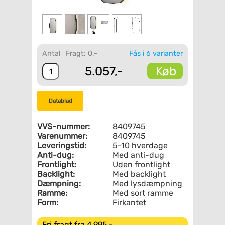
Antal
Fragt: 0,-
Fås i 6 varianter
Køb
5.057,-
Datablad
VVS-nummer:
8409745
Varenummer:
8409745
Leveringstid:
5-10 hverdage
Anti-dug:
Med anti-dug
Frontlight:
Uden frontlight
Backlight:
Med backlight
Dæmpning:
Med lysdæmpning
Ramme:
Med sort ramme
Form:
Firkantet
Fri fragt fra 4.995,-