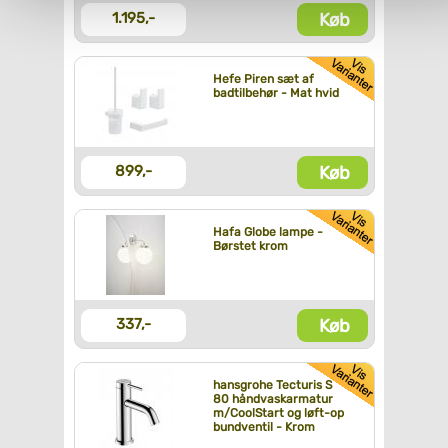
Køb
1.195,-
Hefe Piren sæt af
badtilbehør - Mat hvid
Køb
899,-
Hafa Globe lampe -
Børstet krom
Køb
337,-
hansgrohe Tecturis S
80 håndvaskarmatur
m/CoolStart og løft-op
bundventil - Krom