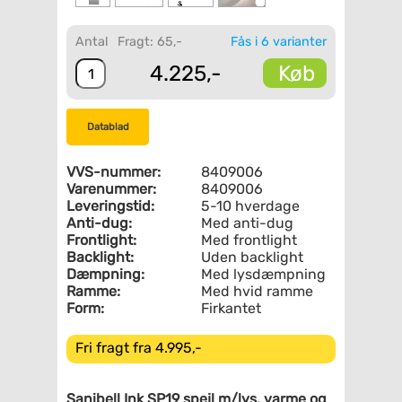
Antal
Fragt: 65,-
Fås i 6 varianter
Køb
4.225,-
Datablad
VVS-nummer:
8409006
Varenummer:
8409006
Leveringstid:
5-10 hverdage
Anti-dug:
Med anti-dug
Frontlight:
Med frontlight
Backlight:
Uden backlight
Dæmpning:
Med lysdæmpning
Ramme:
Med hvid ramme
Form:
Firkantet
Fri fragt fra 4.995,-
Sanibell Ink SP19 spejl m/lys, varme og