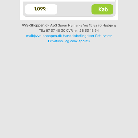
Køb
1.099,-
VVS-Shoppen.dk ApS
Søren Nymarks Vej 15
8270 Højbjerg
Tlf.: 87 37 40 30
CVR nr.: 28 33 18 94
mail@vvs-shoppen.dk
Handelsbetingelser
Returvarer
Privatlivs- og cookiepolitik