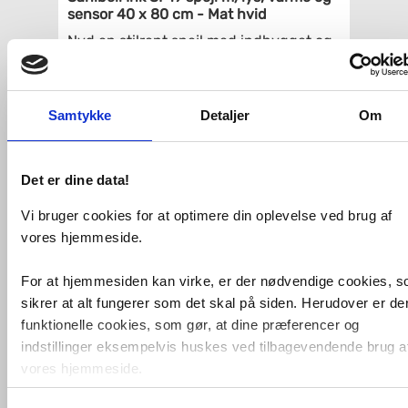
sensor 40 x 80 cm - Mat hvid
Nyd en stilrent spejl med indbygget og
dæmpbart lys, der reguleres i farve,
spejlvarme for et dugfrit spejl og en
praktisk memory-funktion, der husker
din tidligere indstilling. Sanibell Ink har
Samtykke
Detaljer
Om
med SP19 spejlet skabt en minimalistisk
klassiker, der med sin slanke ramme i 6
forskellige farver er et oplagt valg, når
hele badeværelset skal matches. Om du
Det er dine data!
har behov for et højt og smalt spejl, eller
et bred og lavt spejl, så kan du bruge
Vi bruger cookies for at optimere din oplevelse ved brug af
dette, da det er vendbart.
vores hjemmeside.
Den kontaktløse betjening betyder, at
du undgår fedtede fingre på spejlet.
For at hjemmesiden kan virke, er der nødvendige cookies, 
Med varme i spejlet er det en smal sag
sikrer at alt fungerer som det skal på siden. Herudover er de
at bruge spejlet, selv efter et varmt
funktionelle cookies, som gør, at dine præferencer og
bad.
indstillinger eksempelvis huskes ved tilbagevendende brug a
Specifikationer
:
vores hjemmeside.
Mål: 40 x 80 x 4 cm