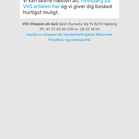
Vi kan skaffe næsten alt,
forespørg på
VVS artiklen her
og vi giver dig besked
hurtigst muligt.
VVS-Shoppen.dk ApS
Søren Nymarks Vej 15
8270 Højbjerg
Tlf.: 87 37 40 30
CVR nr.: 28 33 18 94
mail@vvs-shoppen.dk
Handelsbetingelser
Returvarer
Privatlivs- og cookiepolitik