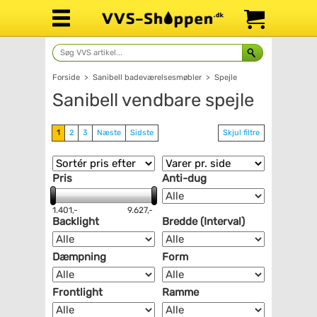
Forside
>
Sanibell badeværelsesmøbler
>
Spejle
Sanibell vendbare spejle
1
2
3
Næste
Sidste
Skjul filtre
Pris
Anti-dug
1.401,-
9.627,-
Backlight
Bredde (Interval)
Dæmpning
Form
Frontlight
Ramme