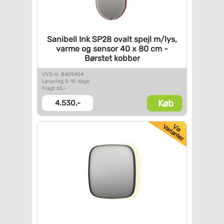
Sanibell Ink SP28 ovalt spejl
m/lys,
varme og sensor 40 x 80
cm -
Børstet kobber
VVS nr. 8409404
Levering 5-10 dage
Fragt 65,-
Køb
4.530,-