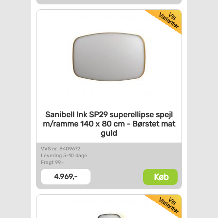
Sanibell Ink SP29 superellipse
spejl
m/ramme 140 x 80 cm -
Børstet mat
guld
VVS nr. 8409672
Levering 5-10 dage
Fragt 99,-
Køb
4.969,-