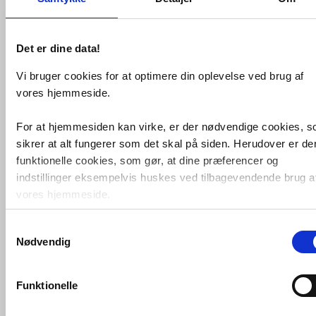
Fragt 65,-
Køb
4.225,-
Det er dine data!
Vi bruger cookies for at optimere din oplevelse ved brug af
vores hjemmeside.
For at hjemmesiden kan virke, er der nødvendige cookies, 
sikrer at alt fungerer som det skal på siden. Herudover er de
funktionelle cookies, som gør, at dine præferencer og
indstillinger eksempelvis huskes ved tilbagevendende brug a
vores hjemmeside.
Sanibell Ink SP32 firkantet
spejl
m/backlight, varme og
sensor 40 x
80 cm - Mat sort
Samtykkevalg
Foruden nødvendige og funktionelle cookies er der statistisk
Nødvendig
cookies. Disse bruger vi bl.a. til at måle trafik, omsætning,
VVS nr. 8410000
Levering 5-10 dage
konverteringsfrekevenser og lignende. Endelig er der
Fragt 65,-
marketingcookies, som vi bruger til at målrette vores
Funktionelle
Køb
4.301,-
markedsføring med henblik på annonceindhold, som giver
mening for den enkelte af vores kunder.