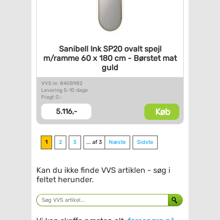
Sanibell Ink SP20 ovalt spejl
m/ramme 60 x 180 cm - Børstet
mat
guld
VVS nr. 8408982
Levering 5-10 dage
Fragt 0,-
Køb
5.116,-
1
2
3
... af 3
Næste
Sidste
Kan du ikke finde VVS artiklen - søg i
feltet herunder.