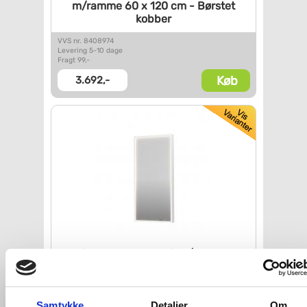
m/ramme 60 x 120 cm - Børstet
kobber
VVS nr. 8408974
Levering 5-10 dage
Fragt 99,-
Køb
3.692,-
Sanibell Ink SP19 spejl m/lys,
varme
og sensor 40 x 80 cm -
Mat hvid
VVS nr. 8409006
Levering 5-10 dage
Samtykke
Detaljer
Om