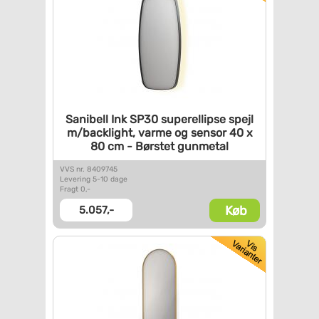
Sanibell Ink SP30 superellipse
spejl
m/backlight, varme og
sensor 40 x
80 cm - Børstet
gunmetal
VVS nr. 8409745
Levering 5-10 dage
Fragt 0,-
Køb
5.057,-