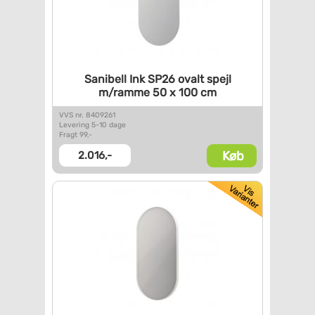
Sanibell Ink SP26 ovalt spejl
m/ramme 50 x 100 cm
VVS nr. 8409261
Levering 5-10 dage
Fragt 99,-
Køb
2.016,-