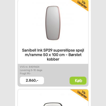
Sanibell Ink SP29 superellipse
spejl
m/ramme 50 x 100 cm -
Børstet
kobber
VVS nr. 8409654
Levering 5-10 dage
Fragt 99,-
Køb
2.860,-