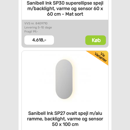
Sanibell Ink SP30 superellipse
spejl
m/backlight, varme og
sensor 60 x
60 cm - Mat sort
VVS nr. 8409710
Levering 5-10 dage
Fragt 99,-
Køb
4.618,-
Sanibell Ink SP27 ovalt spejl
m/alu
ramme, backlight, varme
og sensor
50 x 100 cm