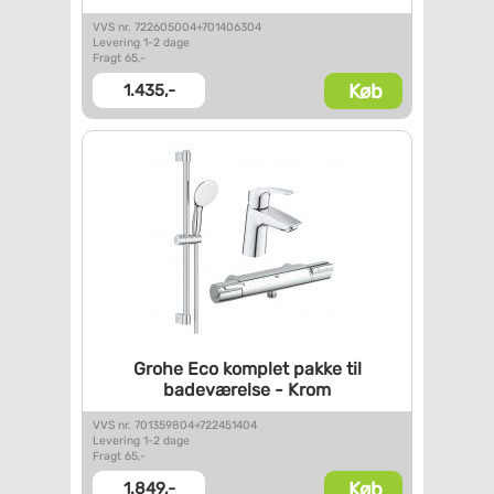
VVS nr. 722605004+701406304
Levering 1-2 dage
Fragt 65,-
Køb
1.435,-
Grohe Eco komplet pakke til
badeværelse - Krom
VVS nr. 701359804+722451404
Levering 1-2 dage
Fragt 65,-
Køb
1.849,-