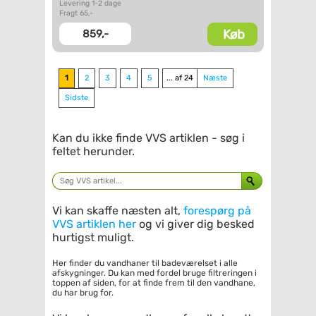
Levering 1-2 dage
Fragt 65,-
Køb
859,-
1
2
3
4
5
... af 24
Næste
Sidste
Kan du ikke finde VVS artiklen - søg i
feltet herunder.
Vi kan skaffe næsten alt,
forespørg på
VVS artiklen her
og vi giver dig besked
hurtigst muligt.
Her finder du vandhaner til badeværelset i alle
afskygninger. Du kan med fordel bruge filtreringen i
toppen af siden, for at finde frem til den vandhane,
du har brug for.