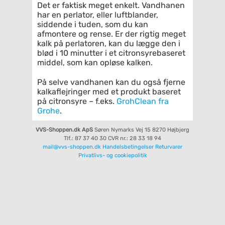
Det er faktisk meget enkelt. Vandhanen
har en perlator, eller luftblander,
siddende i tuden, som du kan
afmontere og rense. Er der rigtig meget
kalk på perlatoren, kan du lægge den i
blød i 10 minutter i et citronsyrebaseret
middel, som kan opløse kalken.
På selve vandhanen kan du også fjerne
kalkaflejringer med et produkt baseret
på citronsyre – f.eks.
GrohClean fra
Grohe
.
VVS-Shoppen.dk ApS
Søren Nymarks Vej 15
8270 Højbjerg
Tlf.: 87 37 40 30
CVR nr.: 28 33 18 94
mail@vvs-shoppen.dk
Handelsbetingelser
Returvarer
Privatlivs- og cookiepolitik