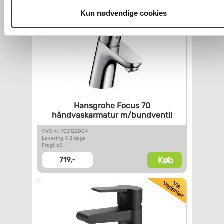
og fra nedenfor. Til enhver tid er det ligeledes muligt, at ændr
dit samtykke, hvis du måtte ønske det.
Kun nødvendige cookies
Du kan se mere om, hvordan vi behandler dine
personoplysninger, ved at klikke
her
.
Hansgrohe Focus 70
håndvaskarmatur m/bundventil
VVS nr. 702122004
Levering 1-2 dage
Fragt 65,-
Køb
719,-