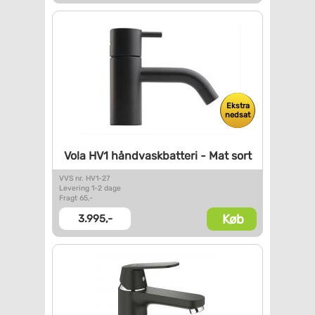
Ekstra
nedsat
Vola HV1 håndvaskbatteri - Mat
sort
VVS nr. HV1-27
Levering 1-2 dage
Fragt 65,-
Køb
3.995,-