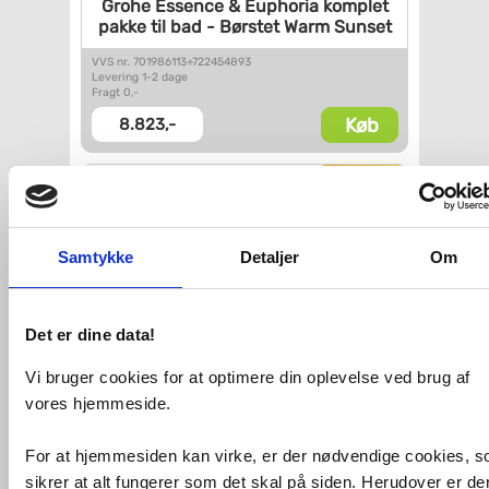
Grohe Essence & Euphoria
komplet
pakke til bad -
Børstet Warm Sunset
VVS nr. 701986113+722454893
Levering 1-2 dage
Fragt 0,-
Køb
8.823,-
Samtykke
Detaljer
Om
Det er dine data!
Vi bruger cookies for at optimere din oplevelse ved brug af
Grohe Essence New
vores hjemmeside.
håndvaskarmatur u/bundventil -
Krom
For at hjemmesiden kan virke, er der nødvendige cookies, 
VVS nr. 701349104
sikrer at alt fungerer som det skal på siden. Herudover er de