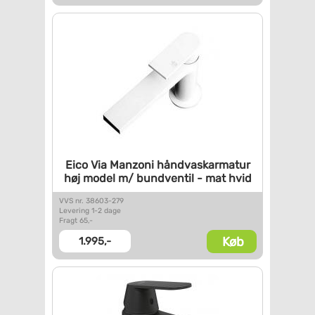
Eico Via Manzoni
håndvaskarmatur
høj model m/
bundventil - mat hvid
VVS nr. 38603-279
Levering 1-2 dage
Fragt 65,-
Køb
1.995,-