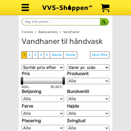
Forside
>
Badeværelse
>
Vandhaner
Vandhaner til håndvask
1
2
3
4
5
Næste
Sidste
Skjul filtre
Pris
Producent
424,-
18.307,-
Betjening
Bundventil
Farve
Højde
Placering
Svingtud