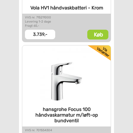
Vola HV1 håndvaskbatteri -
Krom
VVS nr. 715211000
Levering 1-2 dage
Fragt 65,-
Køb
3.739,-
hansgrohe Focus 100
håndvaskarmatur m/løft-op
bundventil
VVS nr. 701554304