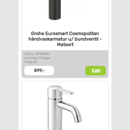
Grohe Eurosmart Cosmopolitan
håndvaskarmatur u/ bundventil
-
Matsort
VVS nr. 701478101
Levering 1-2 dage
Fragt 65,-
Køb
899,-