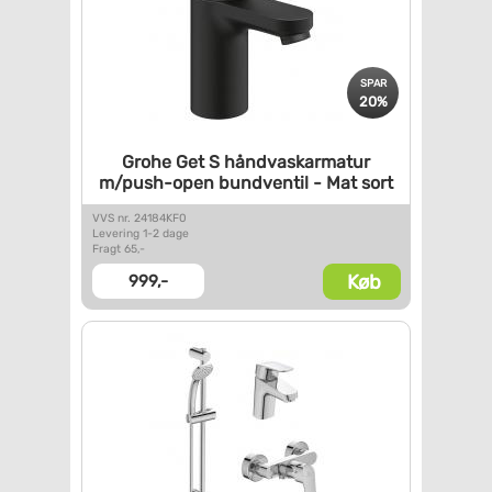
SPAR
20%
Grohe Get S håndvaskarmatur
m/push-open bundventil - Mat
sort
VVS nr. 24184KF0
Levering 1-2 dage
Fragt 65,-
Køb
999,-