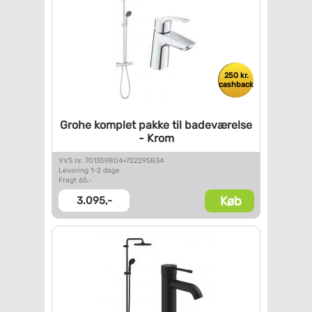
250 kr.
cashback
Grohe komplet pakke til
badeværelse
- Krom
VVS nr. 701359804+722295834
Levering 1-2 dage
Fragt 65,-
Køb
3.095,-