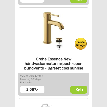
Få stk.
tilbage!
Grohe Essence New
håndvaskarmatur m/push-open
bundventil - Børstet cool
sunrise
VVS nr. 701349118-1
Levering 1-2 dage
Fragt 65,-
Køb
2.087,-