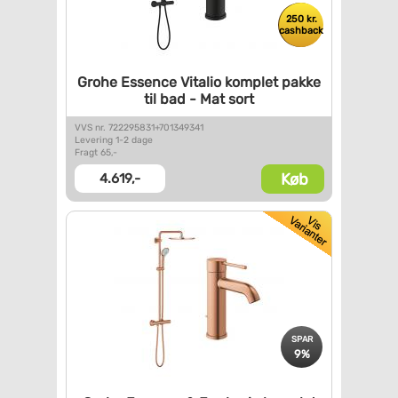
250 kr.
cashback
Grohe Essence Vitalio komplet
pakke
til bad - Mat sort
VVS nr. 722295831+701349341
Levering 1-2 dage
Fragt 65,-
Køb
4.619,-
SPAR
9%