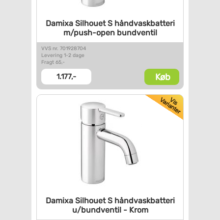
Damixa Silhouet S
håndvaskbatteri
m/push-open
bundventil
VVS nr. 701928704
Levering 1-2 dage
Fragt 65,-
Køb
1.177,-
Damixa Silhouet S
håndvaskbatteri
u/bundventil -
Krom