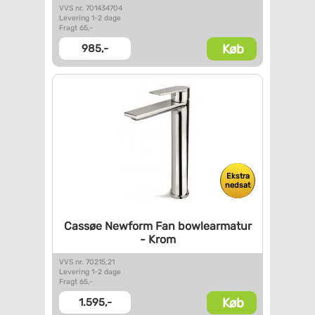
VVS nr. 701434704
Levering 1-2 dage
Fragt 65,-
Køb
985,-
Ekstra
nedsat
Cassøe Newform Fan
bowlearmatur
- Krom
VVS nr. 70215,21
Levering 1-2 dage
Fragt 65,-
Køb
1.595,-