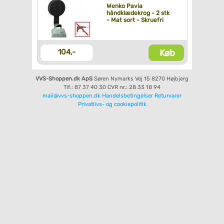
Wenko Pavia
håndklædekrog - 2 stk
- Mat sort - Skruefri
Køb
104,-
VVS-Shoppen.dk ApS
Søren Nymarks Vej 15
8270 Højbjerg
Tlf.: 87 37 40 30
CVR nr.: 28 33 18 94
mail@vvs-shoppen.dk
Handelsbetingelser
Returvarer
Privatlivs- og cookiepolitik