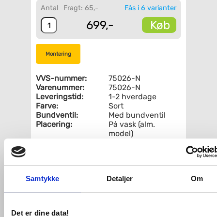
Antal
Fragt: 65,-
Fås i 6 varianter
Køb
699,-
Montering
VVS-nummer:
75026-N
Varenummer:
75026-N
Leveringstid:
1-2 hverdage
Farve:
Sort
Bundventil:
Med bundventil
Placering:
På vask (alm.
model)
Vandsparer:
Med vandsparer
Fri fragt fra 4.995,-
Samtykke
Detaljer
Om
Nortiq håndvaskarmatur m/bundventil
- Mat sort
Det er dine data!
Elegant Nortiq armatur til håndvask