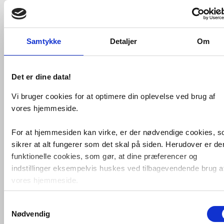
den kan tilpasses efter behov.
Håndbrusere kommer også med 3
strålefunktioner. Det store brusehoved
på Ø22 cm.
Samtykke
Detaljer
Om
Blandingsbatteri i standard 150 mm CC.
H x B x D: 84 x 43 x 8 cm
Vægt: 5 kg.
Det er dine data!
Blandertype: Termostat Tryk (bar):
max 10
Vi bruger cookies for at optimere din oplevelse ved brug af
Temperaturkontrol (c): 38
vores hjemmeside.
Højde: Højde justerbar. 0-350 mm.
Skyllefunktioner håndbruser: 3
For at hjemmesiden kan virke, er der nødvendige cookies, 
Garanti (år): 2
sikrer at alt fungerer som det skal på siden. Herudover er de
Vedligeholdelse: Afkalkes med ikke-
funktionelle cookies, som gør, at dine præferencer og
syreholdige produkter 1 gang om
indstillinger eksempelvis huskes ved tilbagevendende brug a
måneden.
vores hjemmeside.
Relaterede produkter
Samtykkevalg
Foruden nødvendige og funktionelle cookies er der statistisk
Nødvendig
cookies. Disse bruger vi bl.a. til at måle trafik, omsætning,
Allibert Loft Game