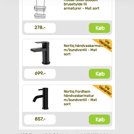
House Steel dobbelt
brusehylde til
armaturer - Mat sort
Køb
278,-
Nortiq håndvaskarmatur
m/bundventil - Mat
sort
Køb
699,-
Nortiq Fordham
håndvaskarmatur
m/bundventil - Mat
sort
Køb
857,-