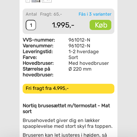
Antal
Fragt: 65,-
Fås i 3 varianter
Køb
1.995,-
VVS-nummer:
961012-N
Varenummer:
961012-N
Leveringstid:
1-2 hverdage
Farve:
Sort
Hovedbruser:
Med hovedbruser
Størrelse på
Ø 220 mm
hovedbruser:
Fri fragt fra 4.995,-
Nortiq brusesættet m/termostat - Mat
sort
Brusehovedet giver dig en lækker
spaoplevelse med stort skyl fra toppen.
Bruseren kan let justeres i højden, så