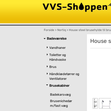
Forside
>
Nortiq
>
House steel brusehylde til br
Badeværelse
House s
Vandhaner
Toiletter og
Håndvaske
Brus
Håndklædetørrer og
Ventilatorer
Brusekabiner
Badekarsvæg
Brusenichedør
m/fast væg