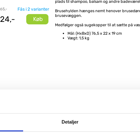
plads til shampoo, balsam og andre badevære
 65,-
Fås i 2 varianter
Brusehylden hænges nemt henover brusedøre
brusevæggen.
24,-
Køb
Medfølger også sugekopper til at sætte på v
Mål: (HxBxD) 76,5 x 22 x 19 cm
Vægt: 1,5 kg
Detaljer