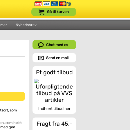
Gå til kurven
mmer
Nyhedsbrev
Chat med os
Send en mail
Et godt tilbud
Indhent tilbud her
tsort, som
n, som helst
Fragt fra 45,-
, med god