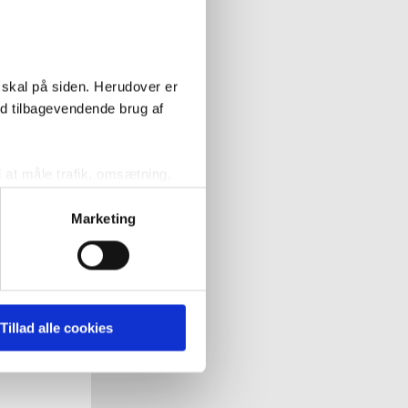
 skal på siden. Herudover er
ed tilbagevendende brug af
l at måle trafik, omsætning,
målrette vores markedsføring
Marketing
' nedenfor kan du se hvilke
 pågældende cookies. Du har
Tillad alle cookies
r det ligeledes muligt, at