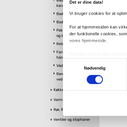
Badekar og
Det er dine data!
kararmatur
Vi bruger cookies for at opt
Badeværelsesmøbler
Badeværelsestilbehør
For at hjemmesiden kan virke
Pakker m. vandhane
der funktionelle cookies, so
og brus
vores hjemmeside.
Retro badeværelse
Farvet toilet &
Foruden nødvendige og funktio
håndvask
konverteringsfrekevenser og 
Samtykkevalg
Vådrumslamper
med henblik på annonceindhol
Nødvendig
Rengøring og
vedligeholdelse
VVS-Shoppen.dk bruger både e
tredjeparts cookies, som vo
Køkken
Varme og styring
Hvis du accepterer alle cook
imidlertid også mulighed for a
Rør, fittings og tilbehør
ændre i dit samtykke, hvis d
Ventiler og stophaner