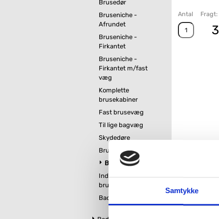
Brusedør
Antal
Fragt:
Bruseniche -
Afrundet
3
Bruseniche -
Firkantet
Bruseniche -
Firkantet m/fast
væg
Komplette
brusekabiner
Fast brusevæg
Til lige bagvæg
Skydedøre
Brusebunde
Brusehylde til bad
Indbygget
brusehylde
Samtykke
Badskraber