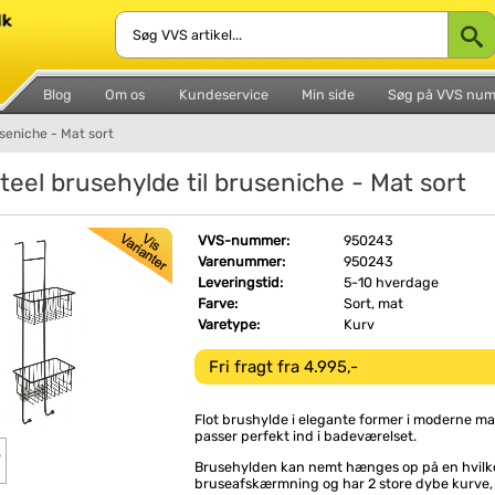
Blog
Om os
Kundeservice
Min side
Søg på VVS nu
useniche - Mat sort
teel brusehylde til bruseniche - Mat sort
VVS-nummer:
950243
Varenummer:
950243
Leveringstid:
5-10 hverdage
Farve:
Sort, mat
Varetype:
Kurv
Fri fragt fra 4.995,-
Flot brushylde i elegante former i moderne ma
passer perfekt ind i badeværelset.
Brusehylden kan nemt hænges op på en hvilke
bruseafskærmning og har 2 store dybe kurve