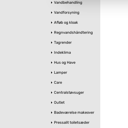
Du kan se mere om, hvordan 
Vandbehandling
Vandforsyning
Afløb og kloak
Regnvandshåndtering
Tagrender
Indeklima
Hus og Have
Lamper
Care
Centralstøvsuger
Outlet
Badeværelse makeover
Pressalit toiletsæder