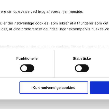
imere din oplevelse ved brug af vores hjemmeside.
, er der nødvendige cookies, som sikrer at alt fungerer som det
m gør, at dine præferencer og indstillinger eksempelvis huskes v
nelle cookies er der statistiske cookies. Disse bruger vi bl.a. ti
lignende. Endelig er der marketingcookies, som vi bruger til at 
d, som giver mening for den enkelte af vores kunder.
Funktionelle
Statistiske
gne cookies og tredjeparts cookies. Ved at klikke 'Vis detaljer
res hjemmeside benytter.
ies, så giver du samtykke til de ovenfor nævnte formål med de
Kun nødvendige cookies
t vælge bestemte cookie-typer til og fra nedenfor. Til enhver tid e
u måtte ønske det.