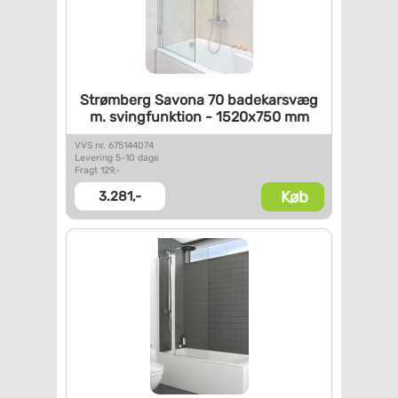
Strømberg Savona 70
badekarsvæg
m. svingfunktion -
1520x750 mm
VVS nr. 675144074
Levering 5-10 dage
Fragt 129,-
Køb
3.281,-