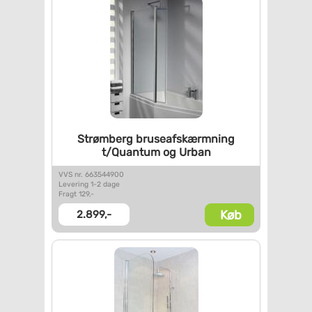
Strømberg bruseafskærmning
t/Quantum og Urban
VVS nr. 663544900
Levering 1-2 dage
Fragt 129,-
Køb
2.899,-