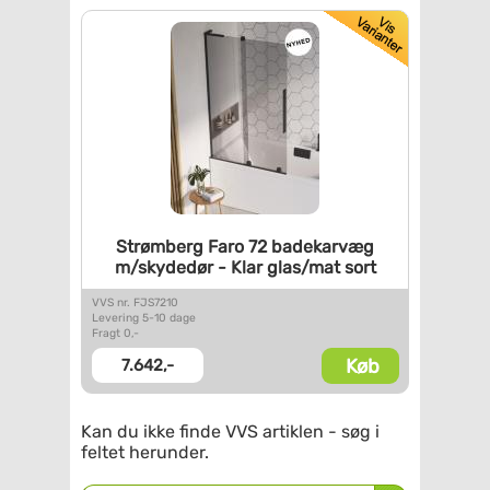
Strømberg Faro 72 badekarvæg
m/skydedør - Klar glas/mat
sort
VVS nr. FJS7210
Levering 5-10 dage
Fragt 0,-
Køb
7.642,-
Kan du ikke finde VVS artiklen - søg i
feltet herunder.