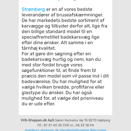
Strømberg
er en af vores bedste
leverandører af bruseafskærmninger.
De har markedets bedste sortiment af
karvægge og tilbyder derfor alt, lige fra
den billige standard model til en
specialfremstillet badekarsvæg lige
efter dine ønsker. Alt samme i en
tårnhøj kvalitet.
For at gøre din søgning efter en
badekarsvæg hurtig og nem, kan du
med stor fordel bruge vores
søgefunktioner til, at finde frem til
præcis den model som vil passe ind i dit
badeværelse. Du har mulighed for at
vælge hvilken bredde, profilfarve eller
glastype du ønsker. Du har også
mulighed for, at vælge det prisniveau
du er ude efter.
VVS-Shoppen.dk ApS
Søren Nymarks Vej 15
8270 Højbjerg
Tlf.: 87 37 40 30
CVR nr.: 28 33 18 94
mail@vvs-shoppen.dk
Handelsbetingelser
Returvarer