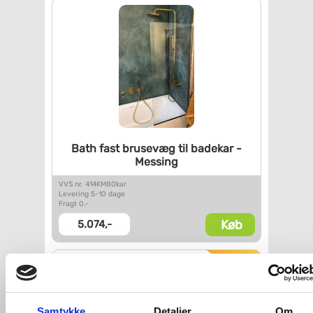
Bath fast brusevæg til badekar
-
Messing
VVS nr. 414KM80kar
Levering 5-10 dage
Fragt 0,-
Køb
5.074,-
Samtykke
Detaljer
Om