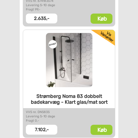
VVS nr. 674183574
Levering 5-10 dage
Fragt 99,-
Køb
2.635,-
Strømberg Noma 83 dobbelt
badekarvæg - Klart glas/mat
sort
VVS nr. DNS83S
Levering 5-10 dage
Fragt 0,-
Køb
7.102,-