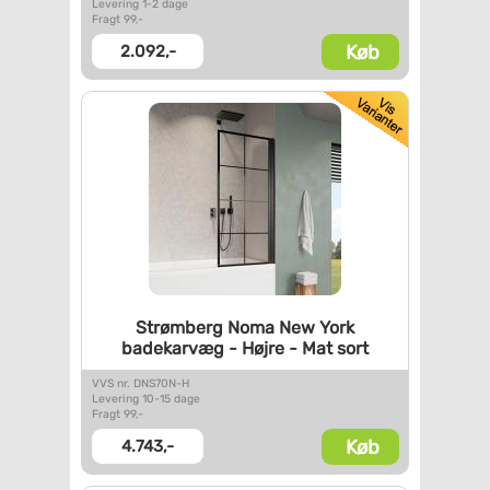
Levering 1-2 dage
Fragt 99,-
Køb
2.092,-
Strømberg Noma New York
badekarvæg - Højre - Mat sort
VVS nr. DNS70N-H
Levering 10-15 dage
Fragt 99,-
Køb
4.743,-