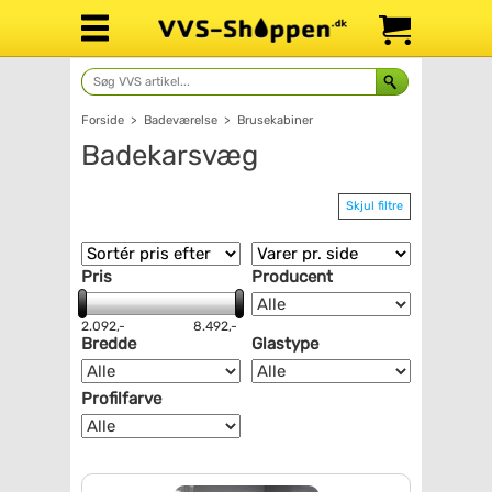
Forside
>
Badeværelse
>
Brusekabiner
Badekarsvæg
Skjul filtre
Pris
Producent
2.092,-
8.492,-
Bredde
Glastype
Profilfarve