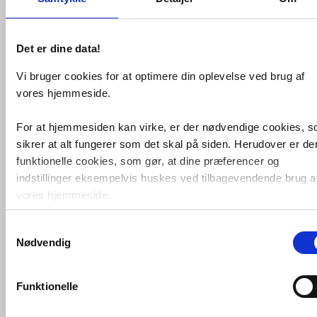
Det er dine data!
Vi bruger cookies for at optimere din oplevelse ved brug af
Strømberg Noma 70 Frame
vores hjemmeside.
badekarsvæg - Højre - Mat sort
VVS nr. DNS70F-H
For at hjemmesiden kan virke, er der nødvendige cookies, 
Levering 5-10 dage
sikrer at alt fungerer som det skal på siden. Herudover er de
Fragt 99,-
funktionelle cookies, som gør, at dine præferencer og
Køb
4.412,-
indstillinger eksempelvis huskes ved tilbagevendende brug a
vores hjemmeside.
Samtykkevalg
Foruden nødvendige og funktionelle cookies er der statistisk
Nødvendig
cookies. Disse bruger vi bl.a. til at måle trafik, omsætning,
konverteringsfrekevenser og lignende. Endelig er der
marketingcookies, som vi bruger til at målrette vores
Funktionelle
markedsføring med henblik på annonceindhold, som giver
mening for den enkelte af vores kunder.