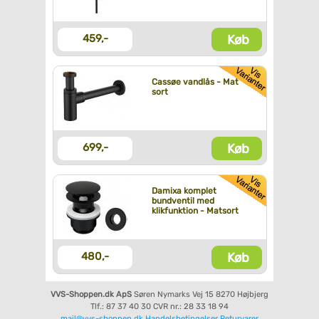
Køb
459,-
Cassøe vandlås - Mat
sort
Køb
699,-
Damixa komplet
bundventil med
klikfunktion - Matsort
Køb
480,-
VVS-Shoppen.dk ApS
Søren Nymarks Vej 15
8270 Højbjerg
Tlf.: 87 37 40 30
CVR nr.: 28 33 18 94
mail@vvs-shoppen.dk
Handelsbetingelser
Returvarer