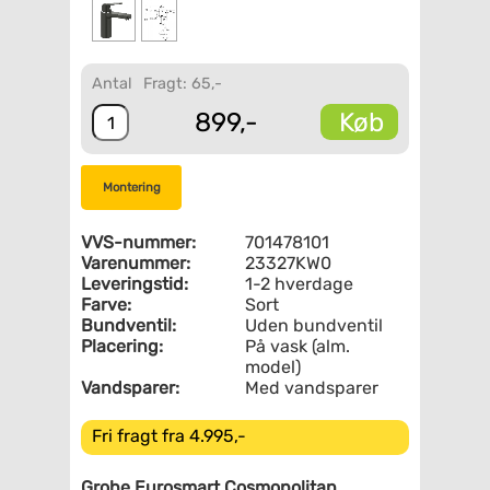
Antal
Fragt: 65,-
Køb
899,-
Montering
VVS-nummer:
701478101
Varenummer:
23327KW0
Leveringstid:
1-2 hverdage
Farve:
Sort
Bundventil:
Uden bundventil
Placering:
På vask (alm.
model)
Vandsparer:
Med vandsparer
Fri fragt fra 4.995,-
Grohe Eurosmart Cosmopolitan