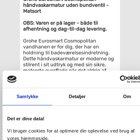
håndvaskarmatur uden bundventil -
Matsort
OBS: Varen er på lager - både til
afhentning og dag-til-dag levering.
Grohe Eurosmart Cosmopolitan
vandhanen er for dig, der har en
holdning til badeværelsesindretning.
Dette håndvaskarmatur er moderne og
stilrent i sit udtryk og med sin sikre,
matsorte overflade går det aldrig af
mode.
Det er ikke kun udseendet, der giver
mening her. Grohes håndvaskarmatur
Samtykke
Detaljer
Om
har nemlig indbygget vandsparer, så
vandstrømmen begrænses til 5,7l/min,
helt uden at det går ud over ydeevnen.
Det er dine data!
Med vandhanens ene greb justerer du
nemt både vandstrøm og vandets
Vi bruger cookies for at optimere din oplevelse ved brug af
temperatur. Grebet glider nemt til den
vores hjemmeside.