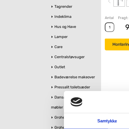
Tagrender
Indeklima
Antal
Fragt:
9
Hus og Have
Lamper
Monterin
Care
Centralstøvsuger
Outlet
Badeværelse makeover
Pressalit toiletsæder
Dansani bruseglas &
møbler
Grohe Essence
Samtykke
Grohe QuickFix