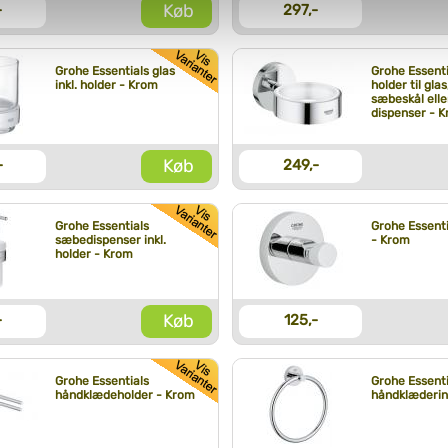
Køb
-
297,-
vi behandler dine personoplysninger, ved at klikke
her
.
Grohe Essentials glas
Grohe Essenti
inkl. holder - Krom
holder til glas
sæbeskål elle
dispenser - 
Køb
-
249,-
Grohe Essentials
Grohe Essenti
sæbedispenser inkl.
- Krom
holder - Krom
Køb
-
125,-
Grohe Essentials
Grohe Essenti
håndklædeholder - Krom
håndklæderin