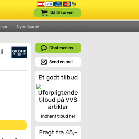
Gå til kurven
mmer
Nyhedsbrev
Chat med os
l
Send en mail
Et godt tilbud
Indhent tilbud her
Fragt fra 45,-