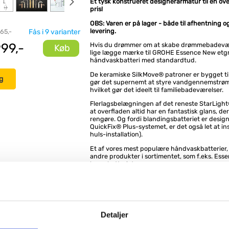
Et tysk konstrueret designerarmatur til en o
pris!
OBS: Varen er på lager - både til afhentning o
levering.
 65,-
Fås i 9 varianter
99,-
Hvis du drømmer om at skabe drømmebadevær
Køb
lige lægge mærke til GROHE Essence New etg
håndvaskbatteri med standardtud.
De keramiske SilkMove® patroner er bygget til
g
gør det supernemt at styre vandgennemstrø
hvilket gør det ideelt til familiebadeværelser.
Flerlagsbelægningen af det reneste StarLight
at overfladen altid har en fantastisk glans, der 
rengøre. Og fordi blandingsbatteriet er desig
QuickFix® Plus-systemet, er det også let at ins
huls-installation).
Et af vores mest populære håndvaskbatterier,
andre produkter i sortimentet, som f.eks. Ess
brusebatteriet.
Etgrebsbatteri til håndvask, DN 15
S-Size
Ethulsmontage
Metalgreb
28 mm keramisk patron
Detaljer
Med temperaturbegrænser
GROHE StarLight® krom