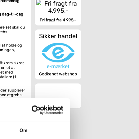
verkommelig
g dag-til-dag
Fri fragt fra 4.995,-
elset skal du
rebs-
Sikker handel
 at holde og
mningen,
® krom sikrer,
er let at
net med
Godkendt webshop
tallere (1-
 der supplerer
ence etgrebs-
Om