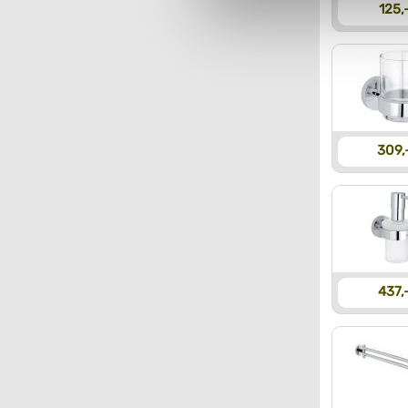
125,
Du kan se mere om, hvordan 
309,
437,