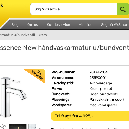
Blog
Om os
Kundeservice
Min side
Søg på VVS nu
rmatur u/bundventil - Krom
ssence New håndvaskarmatur u/bundventi
VVS-nummer:
701349104
Varenummer:
23590001
Leveringstid:
1-2 hverdage
Farve:
Krom, poleret
Bundventil:
Uden bundventil
Placering:
På vask (alm. model)
Vandsparer:
Med vandsparer
Fri fragt fra 4.995,-