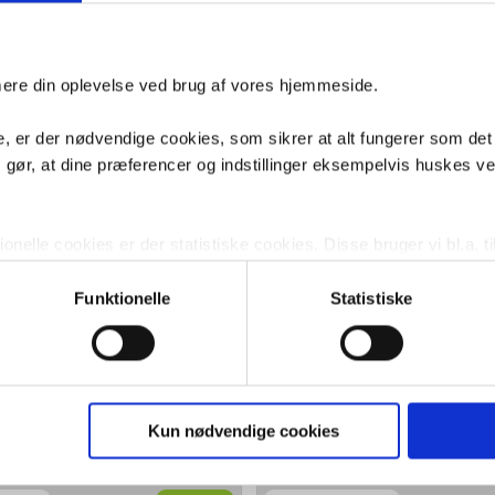
GROHE EcoJoy® mousseur 5,7 l/min
Grohe Aquaguide justerbar mousseur
GROHE QuickFix® Plus installation sys
Glat krop (uden bundventil/løftestang)
fleksible tilslutningsslanger 3/8"
imere din oplevelse ved brug af vores hjemmeside.
For passende bundventil - se relatered
nedenfor.
, er der nødvendige cookies, som sikrer at alt fungerer som det
m gør, at dine præferencer og indstillinger eksempelvis huskes v
e produkter
Messing spidsmuffe
Grohe push-
nelle cookies er der statistiske cookies. Disse bruger vi bl.a. ti
1/2-3/8 - Forkromet
bundventil 1 1
Krom
lignende. Endelig er der marketingcookies, som vi bruger til at 
d, som giver mening for den enkelte af vores kunder.
Funktionelle
Statistiske
Køb
319,-
gne cookies og tredjeparts cookies. Ved at klikke 'Vis detaljer
res hjemmeside benytter.
Grohe Grohclean 500 ml
Grohe Essenti
toiletrullehol
ies, så giver du samtykke til de ovenfor nævnte formål med de
Kun nødvendige cookies
Krom
t vælge bestemte cookie-typer til og fra nedenfor. Til enhver tid e
u måtte ønske det.