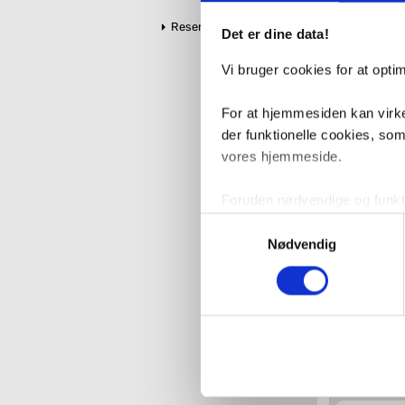
Reservedele
Det er dine data!
Vi bruger cookies for at opt
For at hjemmesiden kan virke
der funktionelle cookies, so
Relatered
vores hjemmeside.
Foruden nødvendige og funktio
konverteringsfrekevenser og 
Samtykkevalg
med henblik på annonceindhol
Nødvendig
27,-
VVS-Shoppen.dk bruger både e
tredjeparts cookies, som vo
Hvis du accepterer alle cook
imidlertid også mulighed for a
ændre i dit samtykke, hvis d