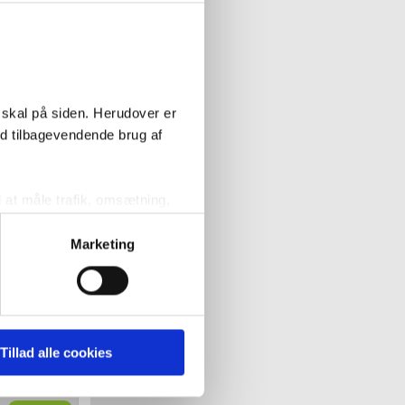
tem
e produkter
 skal på siden. Herudover er
ed tilbagevendende brug af
open
l at måle trafik, omsætning,
/4 -
målrette vores markedsføring
Marketing
Køb
' nedenfor kan du se hvilke
als
der -
 pågældende cookies. Du har
Tillad alle cookies
r det ligeledes muligt, at