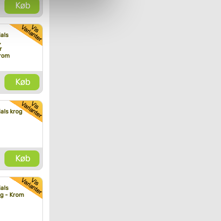
Køb
als
,
r
Krom
Køb
als krog
Køb
als
g - Krom