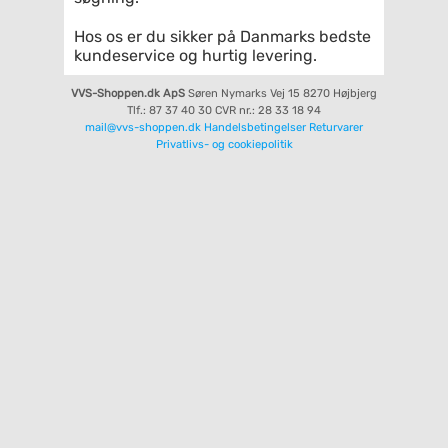
Hos os er du sikker på Danmarks bedste
kundeservice og hurtig levering.
VVS-Shoppen.dk ApS
Søren Nymarks Vej 15
8270 Højbjerg
Tlf.: 87 37 40 30
CVR nr.: 28 33 18 94
mail@vvs-shoppen.dk
Handelsbetingelser
Returvarer
Privatlivs- og cookiepolitik