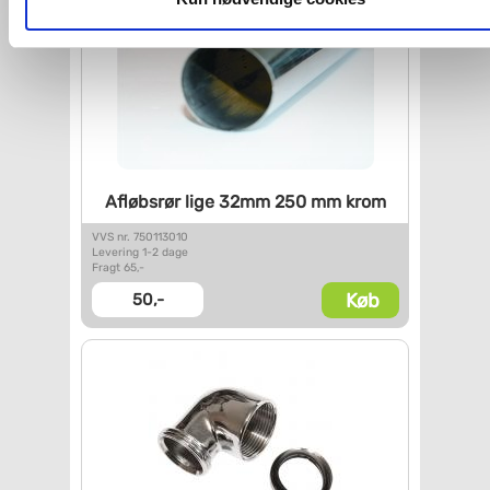
Du kan se mere om, hvordan vi behandler dine
personoplysninger, ved at klikke
her
.
Afløbsrør lige 32mm 250 mm
krom
VVS nr. 750113010
Levering 1-2 dage
Fragt 65,-
Køb
50,-