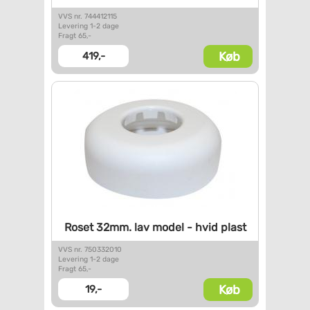
VVS nr. 744412115
Levering 1-2 dage
Fragt 65,-
Køb
419,-
Roset 32mm. lav model - hvid
plast
VVS nr. 750332010
Levering 1-2 dage
Fragt 65,-
Køb
19,-