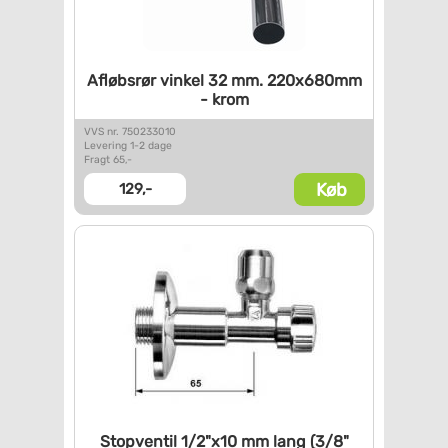
Afløbsrør vinkel 32 mm.
220x680mm
- krom
VVS nr. 750233010
Levering 1-2 dage
Fragt 65,-
Køb
129,-
Stopventil 1/2"x10 mm lang
(3/8"