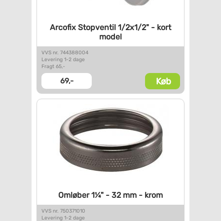
Arcofix Stopventil 1/2x1/2" -
kort
model
VVS nr. 744388004
Levering 1-2 dage
Fragt 65,-
Køb
69,-
Omløber 1¼" - 32 mm - krom
VVS nr. 750371010
Levering 1-2 dage