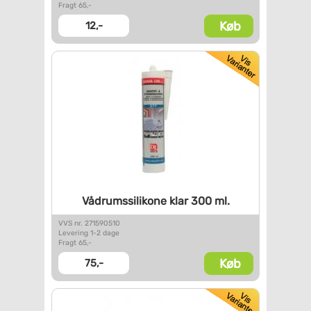
Fragt 65,-
Køb
12,-
Vådrumssilikone klar 300 ml.
VVS nr. 271590510
Levering 1-2 dage
Fragt 65,-
Køb
75,-