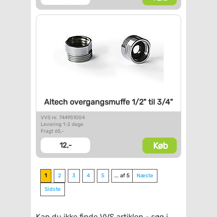
Altech overgangsmuffe 1/2" til
3/4"
VVS nr. 744951004
Levering 1-2 dage
Fragt 65,-
Køb
12,-
1
2
3
4
5
... af 5
Næste
Sidste
Kan du ikke finde VVS artiklen - søg i