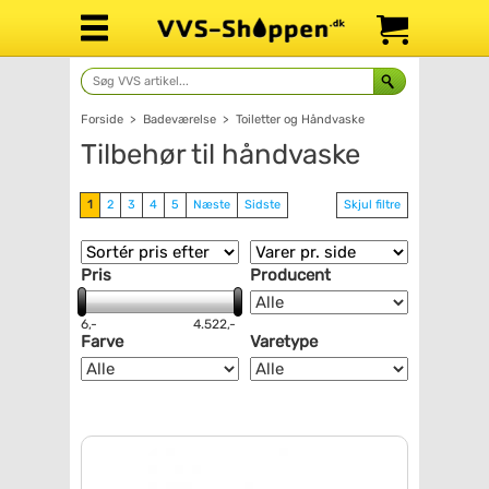
Forside
>
Badeværelse
>
Toiletter og Håndvaske
Tilbehør til håndvaske
1
2
3
4
5
Næste
Sidste
Skjul filtre
Pris
Producent
6,-
4.522,-
Farve
Varetype