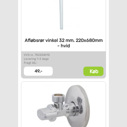
Afløbsrør vinkel 32 mm.
220x680mm
- hvid
VVS nr. 750254010
Levering 1-2 dage
Fragt 65,-
Køb
49,-