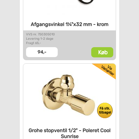
Afgangsvinkel 1¼"x32 mm - krom
VVS nr. 750305010
Levering 1-2 dage
Fragt 65,-
Køb
94,-
Få stk.
tilbage!
Grohe stopventil 1/2" -
Poleret Cool
Sunrise