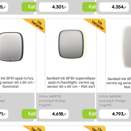
Køb
Køb
5,-
4.301,-
4.354,-
 Ink SP31 spejl m/lys,
Sanibell Ink SP30 superellipse
Sanibell Ink S
 sensor 60 x 60 cm -
spejl m/backlight, varme og
varme og sens
Gunmetal
sensor 60 x 60 cm - Mat sort
Mat
5
VVS nr. 8409710
VVS nr. 8409841
dage
Levering 5-10 dage
Levering 5-10 dage
Fragt 99,-
Fragt 99,-
Køb
Køb
1,-
4.618,-
4.793,-