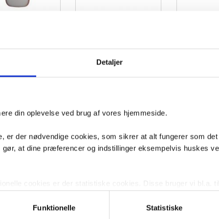
 Ink SP29 superellipse
Sanibell Ink SP29 superellipse
Sanibell P
/ramme 50 x 100 cm -
spejl m/ramme 80 x 80 cm -
m/backlight 
ørstet kobber
Børstet rustfrit stål
Detaljer
4
VVS nr. 8409623
VVS nr. 786056760
dage
Levering 5-10 dage
Levering 1-2 dage
Fragt 99,-
Fragt 99,-
Køb
Køb
0,-
2.901,-
3.149,-
imere din oplevelse ved brug af vores hjemmeside.
, er der nødvendige cookies, som sikrer at alt fungerer som det
m gør, at dine præferencer og indstillinger eksempelvis huskes v
nelle cookies er der statistiske cookies. Disse bruger vi bl.a. ti
lignende. Endelig er der marketingcookies, som vi bruger til at 
d, som giver mening for den enkelte af vores kunder.
Funktionelle
Statistiske
 Ink SP31 spejl m/lys,
Sanibell Ink SP30 superellipse
Sanibell Ink S
 sensor 40 x 40 cm -
spejl m/backlight, varme og
spejl m/ramme