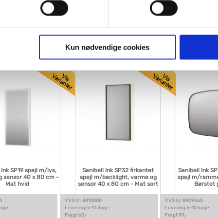
Gunmetal
sensor 40 x 40 cm - Mat hvid
Børste
gne cookies og tredjeparts cookies. Ved at klikke 'Vis detaljer
res hjemmeside benytter.
5
VVS nr. 8409701
VVS nr. 8409634
dage
Levering 5-10 dage
Levering 5-10 dage
Fragt 99,-
Fragt 99,-
ies, så giver du samtykke til de ovenfor nævnte formål med de
Kun nødvendige cookies
Køb
Køb
4,-
3.651,-
3.780,-
t vælge bestemte cookie-typer til og fra nedenfor. Til enhver tid e
u måtte ønske det.
vi behandler dine personoplysninger, ved at klikke
her
.
 Ink SP19 spejl m/lys,
Sanibell Ink SP32 firkantet
Sanibell Ink S
 sensor 40 x 80 cm -
spejl m/backlight, varme og
spejl m/ramme
Mat hvid
sensor 40 x 80 cm - Mat sort
Børstet
6
VVS nr. 8410000
VVS nr. 8409665
dage
Levering 5-10 dage
Levering 5-10 dage
Fragt 65,-
Fragt 99,-