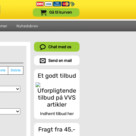
Gå til kurven
mmer
Nyhedsbrev
Chat med os
Send en mail
ste
Sidste
Et godt tilbud
Indhent tilbud her
Fragt fra 45,-