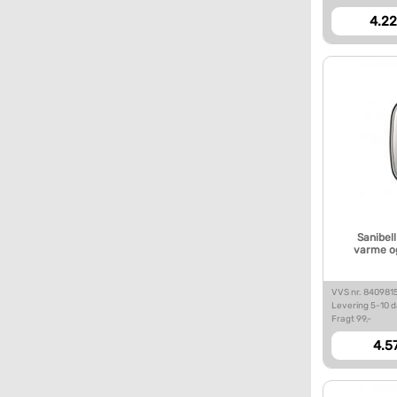
4.22
Sanibell
varme og
VVS nr. 840981
Levering 5-10 
Fragt 99,-
4.57