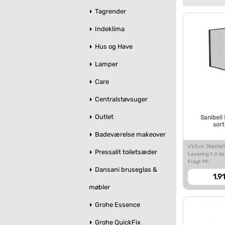
Tagrender
Indeklima
Hus og Have
Lamper
Care
Centralstøvsuger
Outlet
Sanibell
sor
Badeværelse makeover
VVS nr. 7860161
Pressalit toiletsæder
Levering 1-2 d
Fragt 99,-
Dansani bruseglas &
1.9
møbler
Grohe Essence
Grohe QuickFix