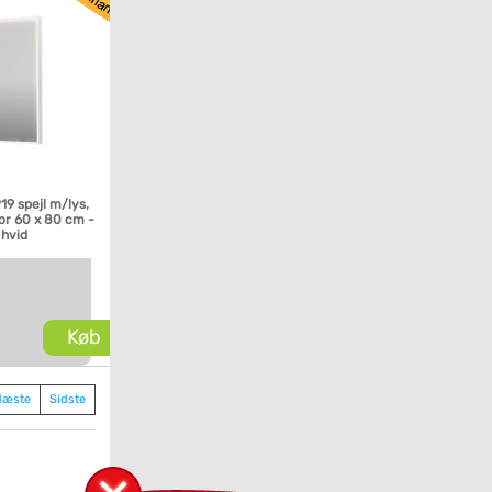
P19 spejl m/lys,
or 60 x 80 cm -
 hvid
Køb
Næste
Sidste