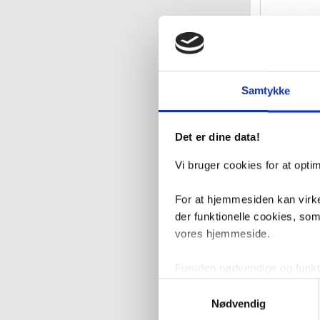
Sanibell
spejl m
B
Samtykke
VVS nr. 840965
Levering 5-10 
Fragt 99,-
2.86
Det er dine data!
Vi bruger cookies for at opt
For at hjemmesiden kan virke
der funktionelle cookies, so
vores hjemmeside.
Foruden nødvendige og funktio
konverteringsfrekevenser og 
Samtykkevalg
med henblik på annonceindhol
Nødvendig
Sanibell
varme og