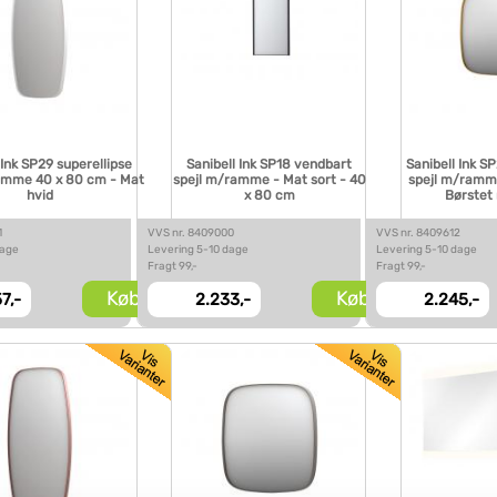
 Ink SP29 superellipse
Sanibell Ink SP18 vendbart
Sanibell Ink S
amme 40 x 80 cm - Mat
spejl m/ramme - Mat sort - 40
spejl m/ramm
hvid
x 80 cm
Børstet
1
VVS nr. 8409000
VVS nr. 8409612
dage
Levering 5-10 dage
Levering 5-10 dage
Fragt 99,-
Fragt 99,-
Køb
Køb
57,-
2.233,-
2.245,-