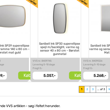
Sanibell Ink SP30 superellipse
 Ink SP29 superellipse
Sanibell Ink S
spejl m/backlight, varme og
/ramme 140 x 80 cm -
varme og sens
sensor 40 x 80 cm - Børstet
rstet mat guld
Mat
gunmetal
2
VVS nr. 8409745
VVS nr. 8409026
dage
Levering 5-10 dage
Levering 5-10 dage
Fragt 0,-
Fragt 0,-
Køb
Køb
9,-
5.057,-
5.268,-
1
2
3
... af 3
inde VVS artiklen - søg i feltet herunder.