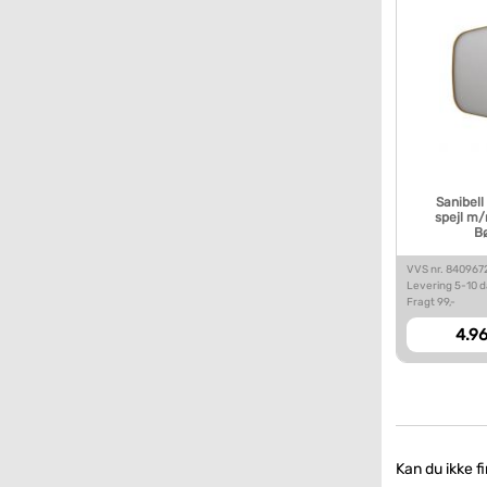
Sanibell
spejl m
Bø
VVS nr. 840967
Levering 5-10 
Fragt 99,-
4.96
Kan du ikke f