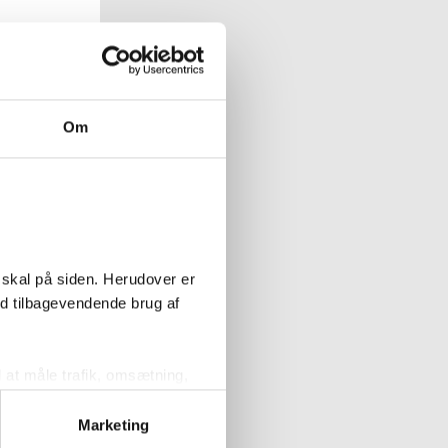
roline spejl
- 120 x 60 cm
Om
Køb
 skal på siden. Herudover er
ed tilbagevendende brug af
l at måle trafik, omsætning,
målrette vores markedsføring
Marketing
P29 superellipse
 100 x 100 cm -