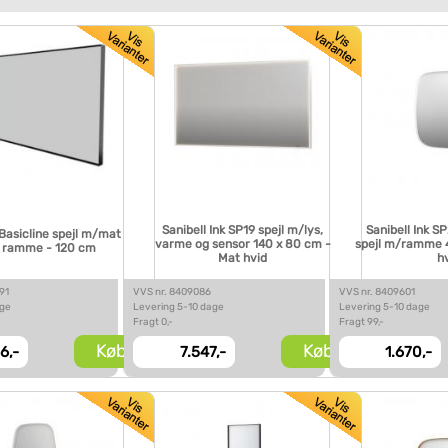
Sanibell Ink SP19 spejl m/lys,
Sanibell Ink S
 Basicline spejl m/mat
varme og sensor 140 x 80 cm -
spejl m/ramme 
t ramme - 120 cm
Mat hvid
h
91
VVS nr. 8409086
VVS nr. 8409601
age
Levering 5-10 dage
Levering 5-10 dage
Fragt 0,-
Fragt 99,-
Køb
Køb
16,-
7.547,-
1.670,-