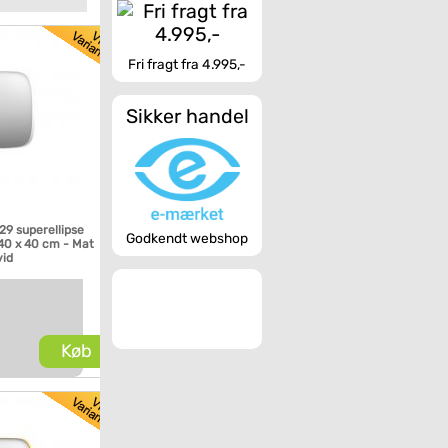
Fri fragt fra 4.995,-
Sikker handel
P29 superellipse
Godkendt webshop
40 x 40 cm - Mat
vid
Køb