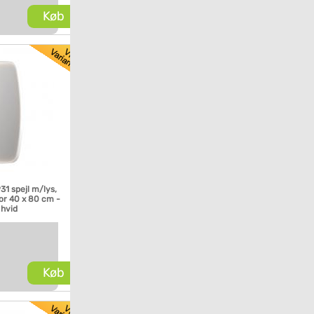
Køb
P31 spejl m/lys,
or 40 x 80 cm -
 hvid
Køb