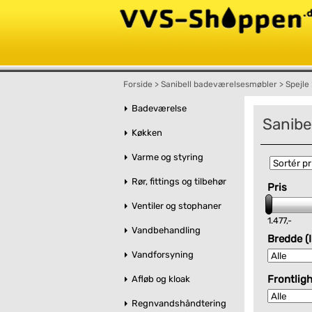
Forside
>
Sanibell badeværelsesmøbler
>
Spejle
Badeværelse
Sanibel
Køkken
Varme og styring
Rør, fittings og tilbehør
Pris
Ventiler og stophaner
1.477,-
Vandbehandling
Bredde (I
Vandforsyning
Frontligh
Afløb og kloak
Regnvandshåndtering