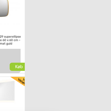
P29 superellipse
e 60 x 60 cm -
 mat guld
Køb