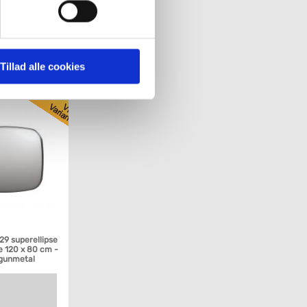
t kobber
' nedenfor kan du se hvilke
 pågældende cookies. Du har
Tillad alle cookies
Køb
r det ligeledes muligt, at
P29 superellipse
 120 x 80 cm -
 gunmetal