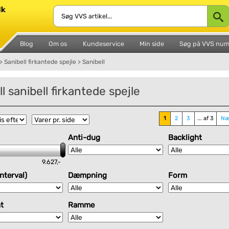
Blog
Om os
Kundeservice
Min side
Søg på VVS nu
>
Sanibell firkantede spejle
>
Sanibell
l sanibell firkantede spejle
1
2
3
... af 3
Næ
Anti-dug
Backlight
9.627,-
nterval)
Dæmpning
Form
t
Ramme