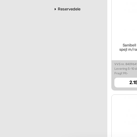
Reservedele
Sanibell
spejl m/r
VVS nr. 840964
Levering 5-10 
Fragt 99,-
2.1