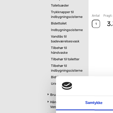
Toiletsæder
Trykknapper til
Antal
Fragt:
indbygningscisterne
3.
Bidettoilet
Indbygningscisterne
Vandlås til
badeværelsesvask
Tilbehør til
håndvaske
Tilbehør til toiletter
Tilbehør til
indbygningscisterne
Bidét
Relatered
Urinaler
Brus
Håndklædetørrer og
Samtykke
Ventilatorer