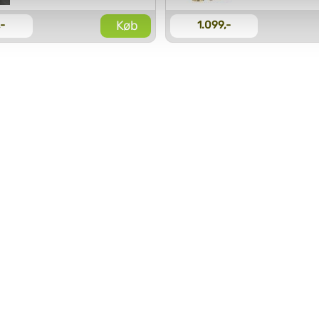
vi behandler dine personoplysninger, ved at klikke
her
.
Køb
,-
1.099,-