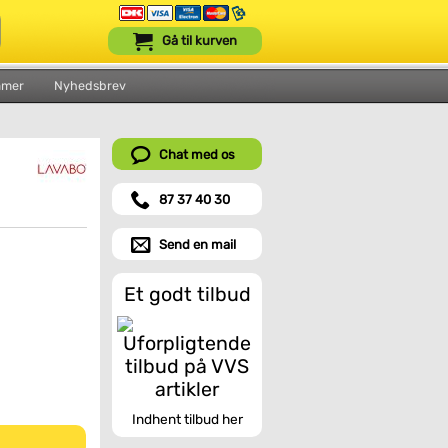
Gå til kurven
mmer
Nyhedsbrev
Chat med os
87 37 40 30
Send en mail
Et godt tilbud
Indhent tilbud her