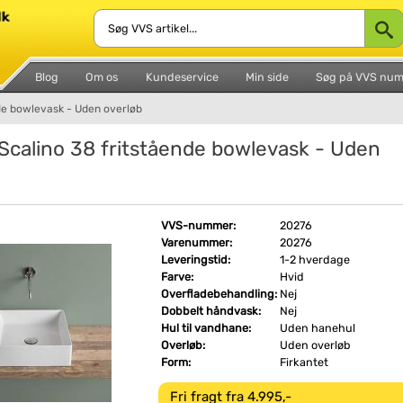
Blog
Om os
Kundeservice
Min side
Søg på VVS nu
de bowlevask - Uden overløb
Scalino 38 fritstående bowlevask - Uden
VVS-nummer:
20276
Varenummer:
20276
Leveringstid:
1-2 hverdage
Farve:
Hvid
Overfladebehandling:
Nej
Dobbelt håndvask:
Nej
Hul til vandhane:
Uden hanehul
Overløb:
Uden overløb
Form:
Firkantet
Fri fragt fra 4.995,-