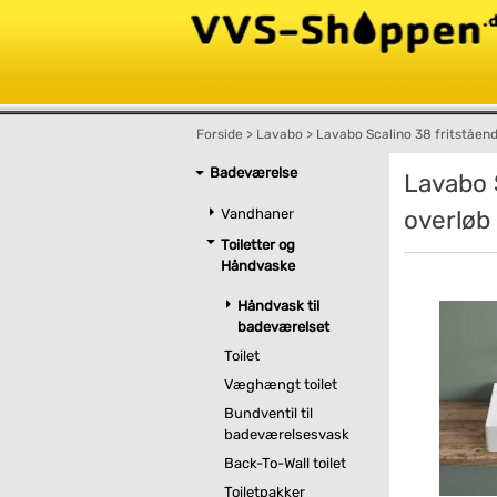
Forside
>
Lavabo
>
Lavabo Scalino 38 fritståen
Badeværelse
Lavabo 
Vandhaner
overløb
Toiletter og
Håndvaske
Håndvask til
badeværelset
Toilet
Væghængt toilet
Bundventil til
badeværelsesvask
Back-To-Wall toilet
Toiletpakker