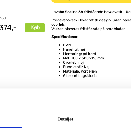
Lavabo Scalino 38 fritstående bowlevask - Ud
 150,-
Porcelænsvask i kvadratisk design, uden han
overløb.
374,-
Køb
Vasken placeres fritstående på bordbladen.
Specifikationer:
Hvid
Hanehul: nej
Montering: på bord
Mål: 380 x 380 x115 mm
Overløb: nej
Bundventil: Nej
Materiale: Porcelæn
Glaseret bagside: ja
e produkter
Grohe Essence New
Grohe push-
armatur til indbygning
bundventil 1 1
i væg - Børstet cool
Børstet Cool 
Detaljer
sunrise