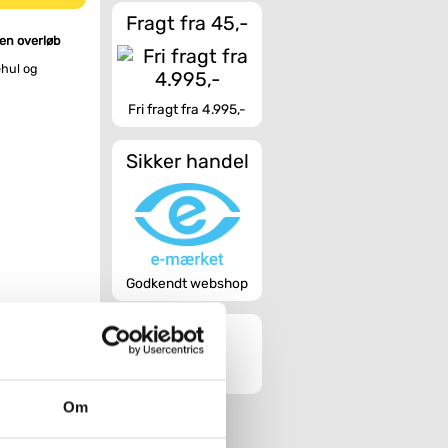
Fragt fra 45,-
en overløb
ehul og
Fri fragt fra 4.995,-
Sikker handel
Godkendt webshop
open
/4 -
Sunrise
Om