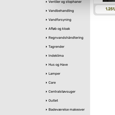
Ventiler og stophaner
Du kan se mere om, hvordan 
1.251
Vandbehandling
Vandforsyning
Afløb og kloak
Regnvandshåndtering
Tagrender
Indeklima
Hus og Have
Lamper
Care
Centralstøvsuger
Outlet
Badeværelse makeover