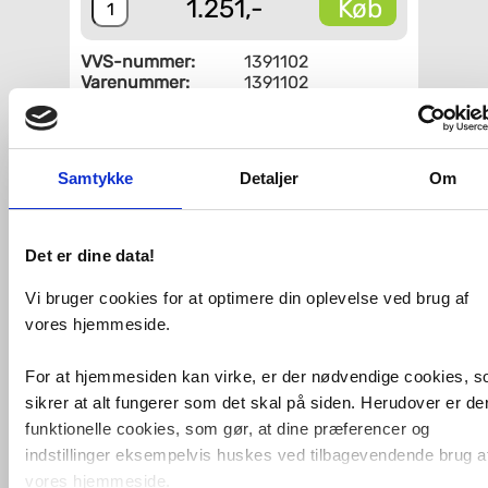
Køb
1.251,-
VVS-nummer:
1391102
Varenummer:
1391102
Leveringstid:
2-4 hverdage
Fri fragt fra 4.995,-
Samtykke
Detaljer
Om
Hafa laminatbordplade - 81 cm -
Marmor
Det er dine data!
OnTop fugtafvisende bordplader i
laminat. I lyst stenmønstre. Stansning
Vi bruger cookies for at optimere din oplevelse ved brug af
udføres af installatøren afhængigt af
vores hjemmeside.
armatur, vask og valg af placering.
Bredde (mm): 810
For at hjemmesiden kan virke, er der nødvendige cookies, 
Dybde (mm): 462
sikrer at alt fungerer som det skal på siden. Herudover er de
Højde (mm): 19,6
funktionelle cookies, som gør, at dine præferencer og
indstillinger eksempelvis huskes ved tilbagevendende brug a
VVS-Shoppen.dk ApS
Søren Nymarks Vej 15
8270 Højbjerg
vores hjemmeside.
Tlf.: 87 37 40 30
CVR nr.: 28 33 18 94