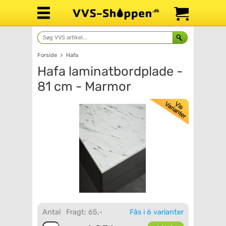
Forside
>
Hafa
Hafa laminatbordplade -
81 cm - Marmor
Antal
Fragt: 65,-
Fås i 6 varianter