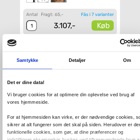
Antal
Fragt: 65,-
Fås i 7 varianter
Køb
3.107,-
VVS-nummer:
9914,01,093
Varenummer:
9914,01,093
Leveringstid:
1-2 hverdage
Farve:
Sort
Samtykke
Detaljer
Om
Bundventil:
Med bundventil
Placering:
På bordplade (til
bowlevask)
Vandsparer:
Uden vandsparer
Det er dine data!
Vi bruger cookies for at optimere din oplevelse ved brug af
Fri fragt fra 4.995,-
vores hjemmeside.
Cassøe Sleek håndvaskarmatur
For at hjemmesiden kan virke, er der nødvendige cookies, 
t/bowlevask - Mat sort
sikrer at alt fungerer som det skal på siden. Herudover er de
Bowlearmatur - inkl. tvangsåben
funktionelle cookies, som gør, at dine præferencer og
bundventil - H: 284mm
indstillinger eksempelvis huskes ved tilbagevendende brug a