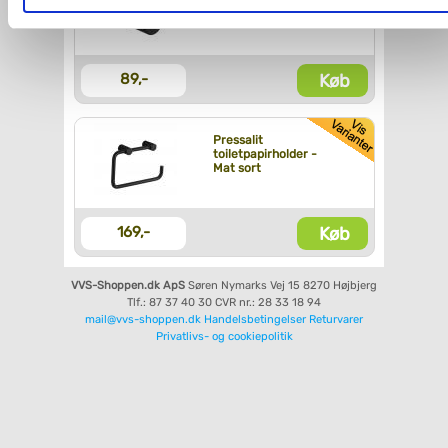
håndklædekrog - 2 stk
- Mat sort
Du kan se mere om, hvordan vi behandler dine
personoplysninger, ved at klikke
her
.
Køb
89,-
Pressalit
toiletpapirholder -
Mat sort
Køb
169,-
VVS-Shoppen.dk ApS
Søren Nymarks Vej 15
8270 Højbjerg
Tlf.: 87 37 40 30
CVR nr.: 28 33 18 94
mail@vvs-shoppen.dk
Handelsbetingelser
Returvarer
Privatlivs- og cookiepolitik