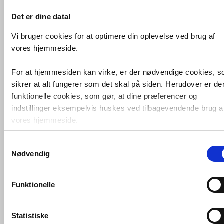
(lim tilkøbes, se relaterede varer
herunder)
Det er dine data!
DB nr 5324561
Vi bruger cookies for at optimere din oplevelse ved brug af
Relaterede produkter
vores hjemmeside.
For at hjemmesiden kan virke, er der nødvendige cookies, 
Smedbo iComposite
GLUEmix - Lim på
sikrer at alt fungerer som det skal på siden. Herudover er de
fliser
funktionelle cookies, som gør, at dine præferencer og
indstillinger eksempelvis huskes ved tilbagevendende brug a
vores hjemmeside.
Køb
99,-
Samtykkevalg
Foruden nødvendige og funktionelle cookies er der statistisk
Smedbo Outline
Nødvendig
cookies. Disse bruger vi bl.a. til at måle trafik, omsætning,
kosmetikspejl
m/svingarm og 7 x
konverteringsfrekevenser og lignende. Endelig er der
forstørrelse - Krom
marketingcookies, som vi bruger til at målrette vores
Funktionelle
markedsføring med henblik på annonceindhold, som giver
Køb
1.022,-
mening for den enkelte af vores kunder.
Statistiske