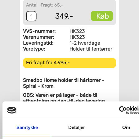
Antal
Fragt: 65,-
Køb
349,-
VVS-nummer:
HK323
Varenummer:
HK323
Leveringstid:
1-2 hverdage
Varetype:
Holder til føntørrer
Fri fragt fra 4.995,-
Smedbo Home holder til hårtørrer -
Spiral - Krom
OBS: Varen er på lager - både til
afhentning og dag-til-dag levering.
Poleret krom
Skjult montage
Højde 155 mm
Samtykke
Detaljer
Om
Diameter 90/60 mm
Kan monteres med skruer eller lim