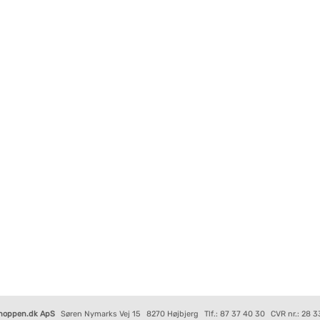
hoppen.dk ApS
Søren Nymarks Vej 15
8270 Højbjerg
Tlf.: 87 37 40 30
CVR nr.: 28 3