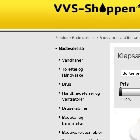
Forside
>
Badeværelse
>
Badeværelsestilbehør
Badeværelse
Klaps
Vandhaner
Toiletter og
Håndvaske
Pris
Brus
Håndklædetørrer og
2.235,-
Ventilatorer
Brusekabiner
Badekar og
kararmatur
Badeværelsesmøbler