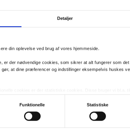
mange årsager til at bruge et klapsæde. Det kan være alt fra børnefamil
for en plads til et barn, til ældre med dårlig motorik, og derfor har brug 
Af den grund kan klapsædet faktisk også bruges flere steder, hvor et pl
Detaljer
ds kan opstå. Det kunne eksempelvis, ud over badeværelset, være køkk
, hvor processen med at tage overtøj og sko af og på godt kan tage pus
ære en alletiders ting at kunne sætte sig, uden at skulle hente en stol fø
adeværelset, vær da obs på at det ikke er alle klapsæder, der kan anven
ikke alle kan tåle vand i hængslerne.
imere din oplevelse ved brug af vores hjemmeside.
 fra Pressalit
, er der nødvendige cookies, som sikrer at alt fungerer som det
kendt for særligt deres toiletsæder, som er af høj kvalitet. Med deres kend
m gør, at dine præferencer og indstillinger eksempelvis huskes v
odukter af høj kvalitet, gode materialer og god komfort, har de også udv
d 10 års garanti.
nelle cookies er der statistiske cookies. Disse bruger vi bl.a. ti
lignende. Endelig er der marketingcookies, som vi bruger til at 
d, som giver mening for den enkelte af vores kunder.
Funktionelle
Statistiske
gne cookies og tredjeparts cookies. Ved at klikke 'Vis detaljer
res hjemmeside benytter.