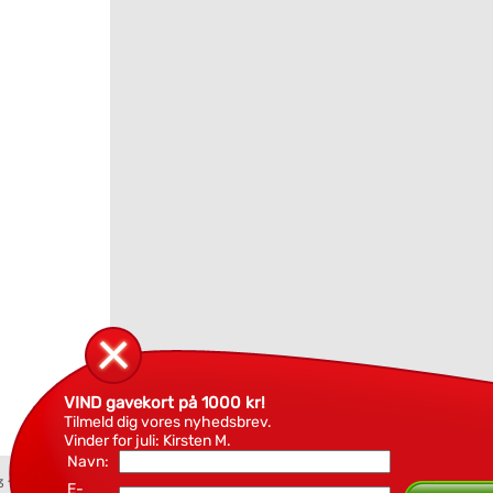
VIND gavekort på 1000 kr!
Tilmeld dig vores nyhedsbrev.
Vinder for juli: Kirsten M.
Navn:
3 18 94
E-