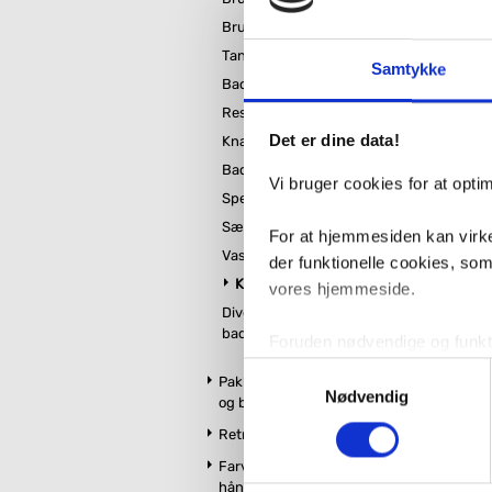
Der kan være 
Bruseskraber
kan være brug 
støtteplads. 
Tandkrus
Samtykke
for siddepla
Badevægt
eller entreen
Her kan det v
Reservepapirholder
Det er dine data!
Knagerække
Ved brug på b
bruseren, da 
Badekarsgreb
Vi bruger cookies for at opt
Spejlbeslag
Klapsæde
Sæbeskål
For at hjemmesiden kan virke
Pressalit er 
Vasketøjskurv
der funktionelle cookies, so
produktion pr
Klapsæde
klapsæder me
vores hjemmeside.
Diverse
badeværelsestilbehør
Foruden nødvendige og funktio
konverteringsfrekevenser og 
Samtykkevalg
Pakker m. vandhane
med henblik på annonceindhol
Nødvendig
og brus
Retro badeværelse
VVS-Shoppen.dk bruger både e
Farvet toilet &
tredjeparts cookies, som vo
håndvask