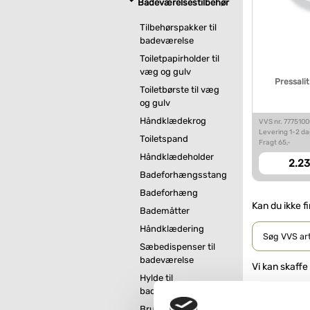
Badeværelsestilbehør
Tilbehørspakker til
badeværelse
Toiletpapirholder til
væg og gulv
Pressali
Toiletbørste til væg
og gulv
Håndklædekrog
VVS nr. 777510
Levering 1-2 d
Toiletspand
Fragt 65,-
Håndklædeholder
2.23
Badeforhængsstang
Badeforhæng
Kan du ikke f
Bademåtter
Håndklædering
Sæbedispenser til
badeværelse
Vi kan skaffe
Hylde til
Brug klapsæd
badeværelse
sædet ingentin
Brusekurv