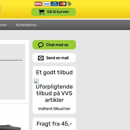
Gå til kurven
mmer
Nyhedsbrev
Chat med os
Send en mail
Et godt tilbud
Indhent tilbud her
Fragt fra 45,-