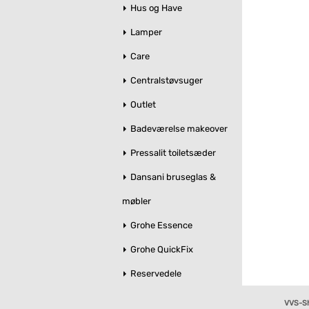
Hus og Have
Lamper
Care
Centralstøvsuger
Outlet
Badeværelse makeover
Pressalit toiletsæder
Dansani bruseglas &
møbler
Grohe Essence
Grohe QuickFix
Reservedele
VVS-S