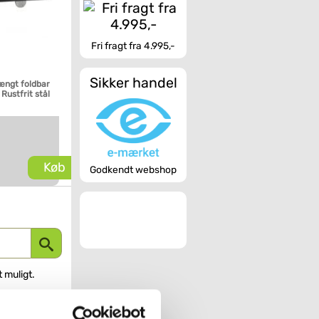
Fri fragt fra 4.995,-
Sikker handel
ængt foldbar
Rustfrit stål
Køb
Godkendt webshop
t muligt.
ning, da