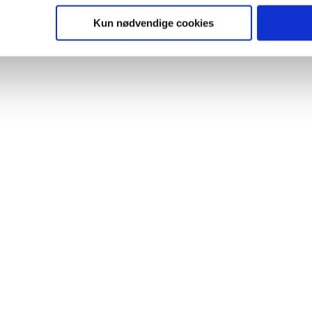
ies, så giver du samtykke til de ovenfor nævnte formål med de
Kun nødvendige cookies
t vælge bestemte cookie-typer til og fra nedenfor. Til enhver tid e
u måtte ønske det.
vi behandler dine personoplysninger, ved at klikke
her
.