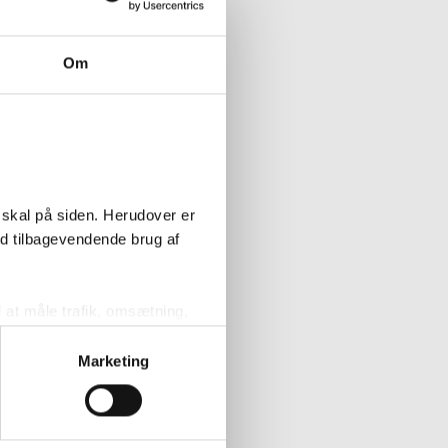
ier, hvor der
for ekstra
udseligt behov
Om
enet, gangen
ten fra nogen.
rst.
des i
 skal på siden. Herudover er
skab til
ed tilbagevendende brug af
iklet
l at måle trafik, omsætning,
målrette vores markedsføring
Marketing
' nedenfor kan du se hvilke