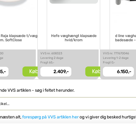
t Raja klapsæde t/væg
Hefe væghængt klapsæde
d line vægh
m. SoftClose
hvid/krom
badesæde - 
000
VVS nr. 608323
VVS nr. 777670046
age
Levering 2 dage
Levering 1-2 dage
Fragt 65,-
Fragt 0,-
Køb
Køb
5,-
2.409,-
6.150,-
inde VVS artiklen - søg i feltet herunder.
 næsten alt,
forespørg på VVS artiklen her
og vi giver dig besked hurtigs
et som en ekstra siddeplads på badeværelset. Det er en praktisk anord
g fylder, når det ikke er i brug og er klappet ind til væggen.