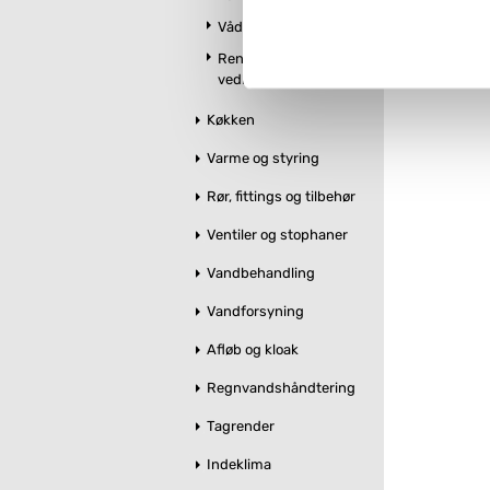
Vådrumslamper
Hvis du accepterer alle cook
Rengøring og
imidlertid også mulighed for a
vedligeholdelse
ændre i dit samtykke, hvis d
Køkken
Du kan se mere om, hvordan 
Varme og styring
Rør, fittings og tilbehør
Ventiler og stophaner
Vandbehandling
Vandforsyning
Afløb og kloak
Regnvandshåndtering
Tagrender
Indeklima