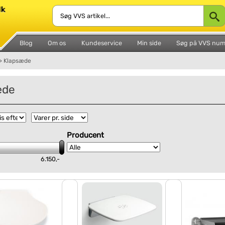
Blog
Om os
Kundeservice
Min side
Søg på VVS nu
>
Klapsæde
æde
Producent
6.150,-