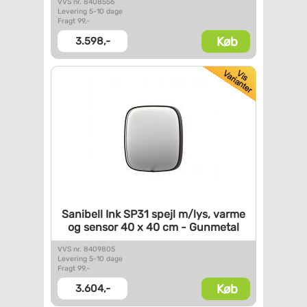
VVS nr. 8408556
Levering 5-10 dage
Fragt 99,-
Køb
3.598,-
Sanibell Ink SP31 spejl m/lys,
varme
og sensor 40 x 40 cm -
Gunmetal
VVS nr. 8409805
Levering 5-10 dage
Fragt 99,-
Køb
3.604,-