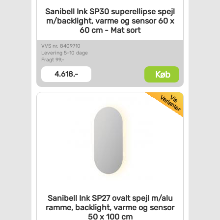
Sanibell Ink SP30 superellipse
spejl
m/backlight, varme og
sensor 60 x
60 cm - Mat sort
VVS nr. 8409710
Levering 5-10 dage
Fragt 99,-
Køb
4.618,-
Sanibell Ink SP27 ovalt spejl
m/alu
ramme, backlight, varme
og sensor
50 x 100 cm