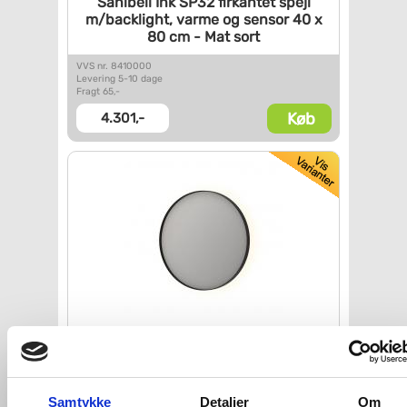
Sanibell Ink SP32 firkantet
spejl
m/backlight, varme og
sensor 40 x
80 cm - Mat sort
VVS nr. 8410000
Levering 5-10 dage
Fragt 65,-
Køb
4.301,-
Sanibell Ink SP17 rundt spejl
m/backlight, varme og sensor
Ø60 -
Børstet gunmetal
Samtykke
Detaljer
Om