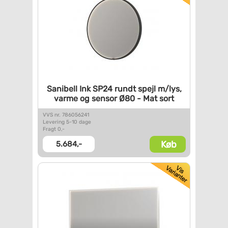
Sanibell Ink SP24 rundt spejl
m/lys,
varme og sensor Ø80 -
Mat sort
VVS nr. 786056241
Levering 5-10 dage
Fragt 0,-
Køb
5.684,-