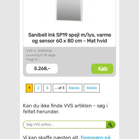
Sanibell Ink SP19 spejl m/lys,
varme
og sensor 60 x 80 cm -
Mat hvid
VVS nr. 8409026
Levering 5-10 dage
Fragt 0,-
Køb
5.268,-
1
2
3
... af 3
Næste
Sidste
Kan du ikke finde VVS artiklen - søg i
feltet herunder.
Vi kan skaffe næsten alt,
forespørg på