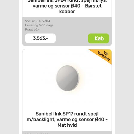
Sanibell Ink SP24 rundt spejl
m/lys,
varme og sensor Ø40 -
Børstet
kobber
VVS nr. 8409304
Levering 5-10 dage
Fragt 65,-
Køb
3.563,-
Sanibell Ink SP17 rundt spejl
m/backlight, varme og sensor
Ø40 -
Mat hvid