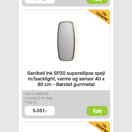
Sanibell Ink SP30 superellipse
spejl
m/backlight, varme og
sensor 40 x
80 cm - Børstet
gunmetal
VVS nr. 8409745
Levering 5-10 dage
Fragt 0,-
Køb
5.057,-