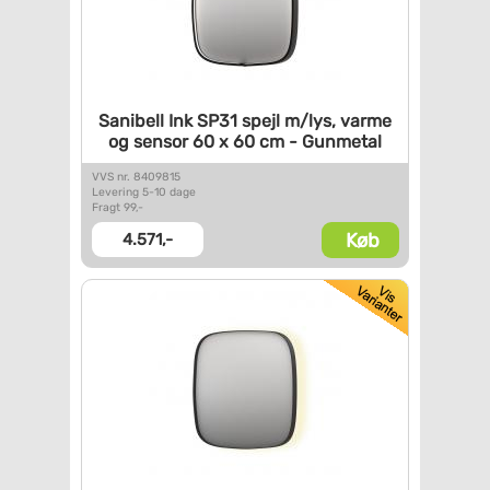
Sanibell Ink SP31 spejl m/lys,
varme
og sensor 60 x 60 cm -
Gunmetal
VVS nr. 8409815
Levering 5-10 dage
Fragt 99,-
Køb
4.571,-