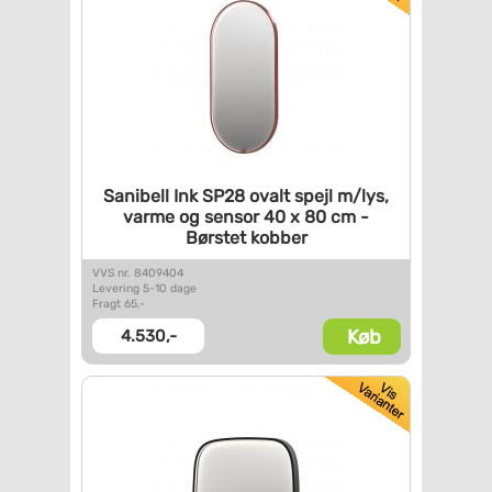
Sanibell Ink SP28 ovalt spejl
m/lys,
varme og sensor 40 x 80
cm -
Børstet kobber
VVS nr. 8409404
Levering 5-10 dage
Fragt 65,-
Køb
4.530,-