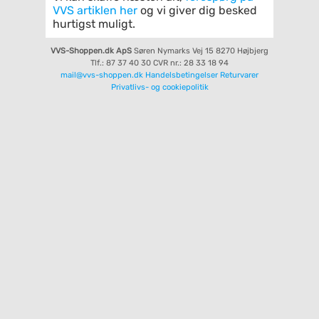
VVS artiklen her
og vi giver dig besked
hurtigst muligt.
VVS-Shoppen.dk ApS
Søren Nymarks Vej 15
8270 Højbjerg
Tlf.: 87 37 40 30
CVR nr.: 28 33 18 94
mail@vvs-shoppen.dk
Handelsbetingelser
Returvarer
Privatlivs- og cookiepolitik