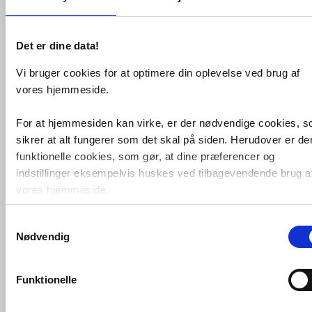
VVS nr. 8409461
Levering 5-10 dage
Fragt 99,-
Køb
4.360,-
Det er dine data!
Vi bruger cookies for at optimere din oplevelse ved brug af
vores hjemmeside.
For at hjemmesiden kan virke, er der nødvendige cookies, 
sikrer at alt fungerer som det skal på siden. Herudover er de
funktionelle cookies, som gør, at dine præferencer og
indstillinger eksempelvis huskes ved tilbagevendende brug a
vores hjemmeside.
Sanibell Ink SP21 ovalt spejl
Samtykkevalg
Foruden nødvendige og funktionelle cookies er der statistisk
m/backlight, varme og sensor
40 x
Nødvendig
cookies. Disse bruger vi bl.a. til at måle trafik, omsætning,
80 - Børstet kobber
konverteringsfrekevenser og lignende. Endelig er der
VVS nr. 8408959
marketingcookies, som vi bruger til at målrette vores
Levering 5-10 dage
Funktionelle
Fragt 99,-
markedsføring med henblik på annonceindhold, som giver
mening for den enkelte af vores kunder.
Køb
4.454,-