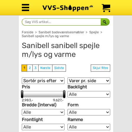
Forside
>
Sanibell badeværelsesmøbler
>
Spejle
>
Sanibell spejle m/lys og varme
Sanibell sanibell spejle
m/lys og varme
1
2
3
Næste
Sidste
Skjul filtre
Pris
Backlight
2.983,-
9.627,-
Bredde (Interval)
Form
Frontlight
Ramme