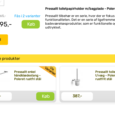
Pressalit toiletpapirholder m/bagplade - Poleret
 65,-
Fås i 2 varianter
Pressalit tilbehør er en serie, hvor der er fokus
funktionaliteten. Det er en serie af ligefremme
95,-
Køb
badeværelsesprodukter, som er funktionelle og
udtrykket.
d
e produkter
Pressalit enkel
Pressalit toil
håndklædestang -
t/væg - Pole
Poleret rustfri stål
rustfrit stål
Køb
-
387,-
Pressalit glashylde -
Pressalit