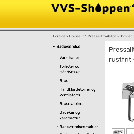
Forside
>
Pressalit
>
Pressalit toiletpapirholder 
Badeværelse
Pressali
Vandhaner
rustfrit 
Toiletter og
Håndvaske
Brus
Håndklædetørrer og
Ventilatorer
Brusekabiner
Badekar og
kararmatur
Badeværelsesmøbler