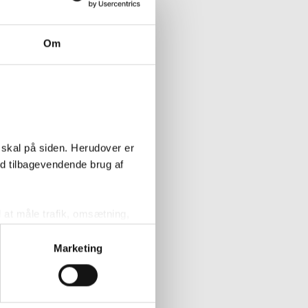
g m/slids
ret
Om
Køb
ve
g - 2 stk
frit
 skal på siden. Herudover er
Køb
ed tilbagevendende brug af
l at måle trafik, omsætning,
der -
it stål
målrette vores markedsføring
Marketing
Køb
' nedenfor kan du se hvilke