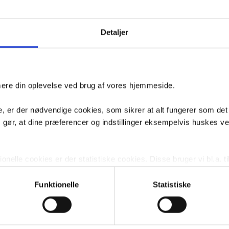
Poleret rustfri stål
håndklædekro
- 2 stk - Pole
rustfrit stål
Detaljer
Køb
-
84,-
Pressalit
Pressalit Cur
håndklædekrog - 2 stk
håndklædekro
imere din oplevelse ved brug af vores hjemmeside.
- Poleret rustfrit
- Poleret rust
stål
stål
, er der nødvendige cookies, som sikrer at alt fungerer som det
Køb
78,-
m gør, at dine præferencer og indstillinger eksempelvis huskes v
Pressalit dobbelt
Pressalit
nelle cookies er der statistiske cookies. Disse bruger vi bl.a. ti
håndklædestang -
toiletpapirhol
Poleret rustfri stål
Poleret rustfr
lignende. Endelig er der marketingcookies, som vi bruger til at 
d, som giver mening for den enkelte af vores kunder.
Funktionelle
Statistiske
Køb
-
145,-
gne cookies og tredjeparts cookies. Ved at klikke 'Vis detaljer
res hjemmeside benytter.