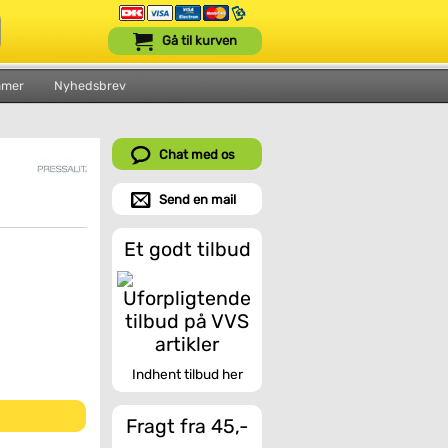
Gå til kurven
mmer
Nyhedsbrev
Chat med os
Send en mail
Et godt tilbud
Indhent tilbud her
Fragt fra 45,-