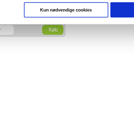
Pressalit
reservepapirholder -
ies, så giver du samtykke til de ovenfor nævnte formål med de
Kun nødvendige cookies
Poleret rustfri stål
t vælge bestemte cookie-typer til og fra nedenfor. Til enhver tid e
u måtte ønske det.
Køb
-
vi behandler dine personoplysninger, ved at klikke
her
.