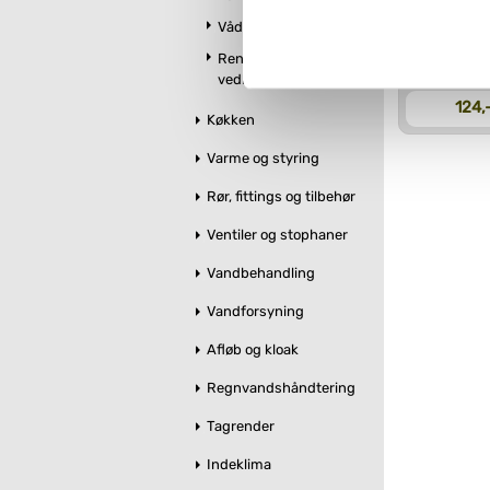
Vådrumslamper
Hvis du accepterer alle cook
Rengøring og
imidlertid også mulighed for a
vedligeholdelse
ændre i dit samtykke, hvis d
124,
Køkken
Du kan se mere om, hvordan 
Varme og styring
Rør, fittings og tilbehør
Ventiler og stophaner
Vandbehandling
Vandforsyning
Afløb og kloak
Regnvandshåndtering
Tagrender
Indeklima