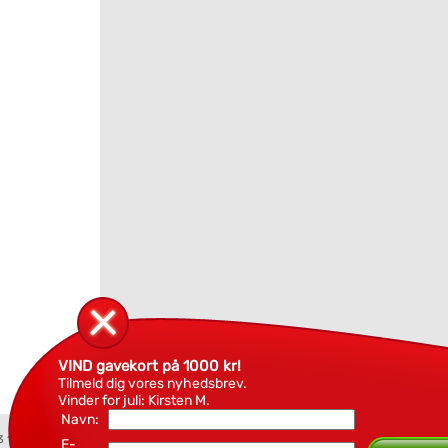
VIND gavekort på 1000 kr!
Tilmeld dig vores nyhedsbrev.
Vinder for juli: Kirsten M.
Navn:
3 18 94
E-