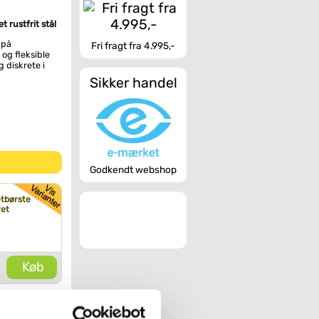
 rustfrit stål
 på
Fri fragt fra 4.995,-
 og fleksible
 diskrete i
Sikker handel
Godkendt webshop
etbørste
ret
Køb