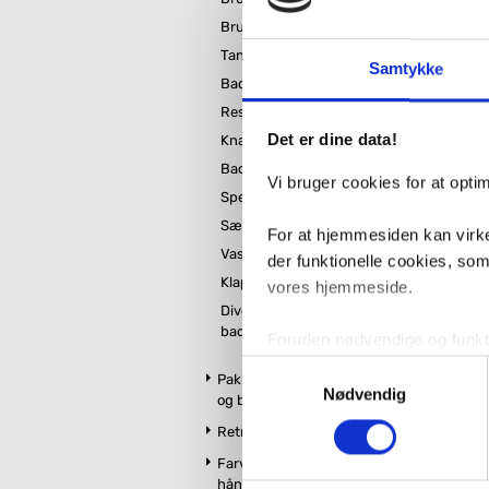
Bruseskraber
Tandkrus
Samtykke
Badevægt
448,
Reservepapirholder
Det er dine data!
Knagerække
Badekarsgreb
Vi bruger cookies for at opt
Spejlbeslag
Sæbeskål
For at hjemmesiden kan virke
Vasketøjskurv
82,-
der funktionelle cookies, so
Klapsæde
vores hjemmeside.
Diverse
badeværelsestilbehør
Foruden nødvendige og funktio
konverteringsfrekevenser og 
Samtykkevalg
Pakker m. vandhane
med henblik på annonceindhol
Nødvendig
og brus
368,
Retro badeværelse
VVS-Shoppen.dk bruger både e
Farvet toilet &
tredjeparts cookies, som vo
håndvask