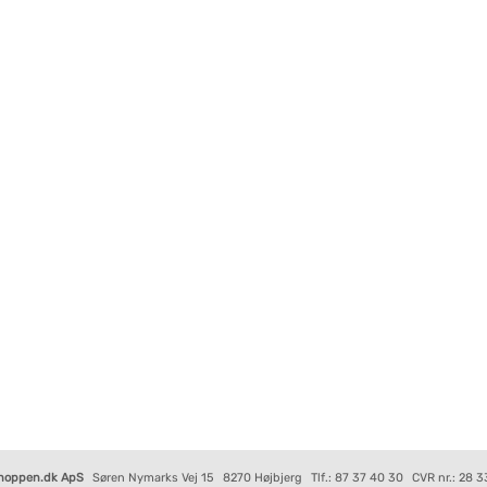
hoppen.dk ApS
Søren Nymarks Vej 15
8270 Højbjerg
Tlf.: 87 37 40 30
CVR nr.: 28 3