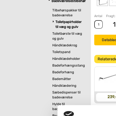
Badeværelsestilbehør
Tilbehørspakker til
badeværelse
Antal
Fragt:
Toiletpapirholder
1
til væg og gulv
Toiletbørste til væg
og gulv
Databla
Håndklædekrog
Toiletspand
Relatered
Håndklædeholder
Badeforhængsstang
Badeforhæng
Bademåtter
Håndklædering
Sæbedispenser til
239,
badeværelse
Hylde til
badeværelse
Brusekurv