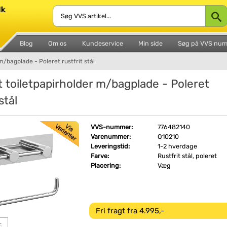
Blog
Om os
Kundeservice
Min side
Søg på VVS nu
m/bagplade - Poleret rustfrit stål
t toiletpapirholder m/bagplade - Poleret
stål
VVS-nummer:
776482140
Varenummer:
Q10210
Leveringstid:
1-2 hverdage
Farve:
Rustfrit stål, poleret
Placering:
Væg
Fri fragt fra 4.995,-