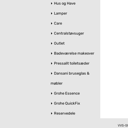
Hus og Have
Lamper
Care
Centralstøvsuger
Outlet
Badeværelse makeover
Pressalit toiletsæder
Dansani bruseglas &
møbler
Grohe Essence
Grohe QuickFix
Reservedele
VVS-S