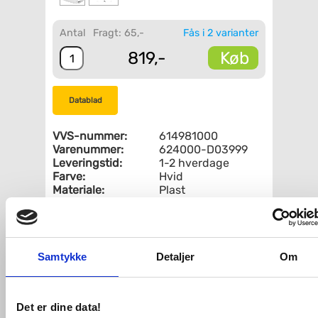
Antal
Fragt: 65,-
Fås i 2 varianter
Køb
819,-
Datablad
VVS-nummer:
614981000
Varenummer:
624000-D03999
Leveringstid:
1-2 hverdage
Farve:
Hvid
Materiale:
Plast
Soft close:
Med soft close
Quick release
Uden quick release
(hurtig
afmontering):
Samtykke
Detaljer
Om
Fri fragt fra 4.995,-
Det er dine data!
Pressalit Sign toiletsæde m/Soft Close -