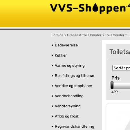
Forside
>
Pressalit toiletsæder
>
Toiletsæder til 
Badeværelse
Toilet
Køkken
Varme og styring
Rør, fittings og tilbehør
Pris
Ventiler og stophaner
499,-
Vandbehandling
Vandforsyning
Afløb og kloak
Regnvandshåndtering