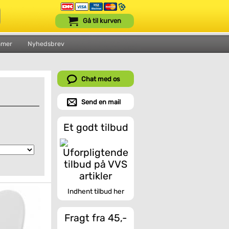
Gå til kurven
mmer
Nyhedsbrev
Chat med os
Send en mail
Et godt tilbud
Indhent tilbud her
Fragt fra 45,-