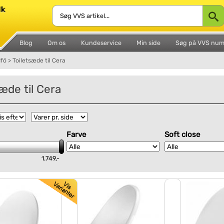
Blog
Om os
Kundeservice
Min side
Søg på VVS nu
Ifö
>
Toiletsæde til Cera
sæde til Cera
Farve
Soft close
1.749,-