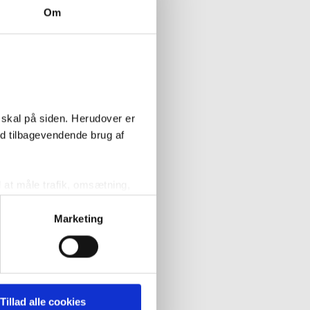
Om
 skal på siden. Herudover er
ed tilbagevendende brug af
l at måle trafik, omsætning,
målrette vores markedsføring
t muligt.
Marketing
her er fra
' nedenfor kan du se hvilke
l at hjælpe.
 pågældende cookies. Du har
Tillad alle cookies