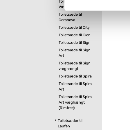
Toiletsæde til Cera
imidlertid også mulighed for a
Væghængt
ændre i dit samtykke, hvis d
Toiletsæde til
Ceranova
Du kan se mere om, hvordan 
Toiletsæde til City
Toiletsæde til iCon
Toiletsæde til Sign
Toiletsæde til Sign
Art
Toiletsæde til Sign
væghængt
Toiletsæde til Spira
Toiletsæde til Spira
Art
Toiletsæde til Spira
Art væghængt
(Rimfree)
Toiletsæder til
Laufen