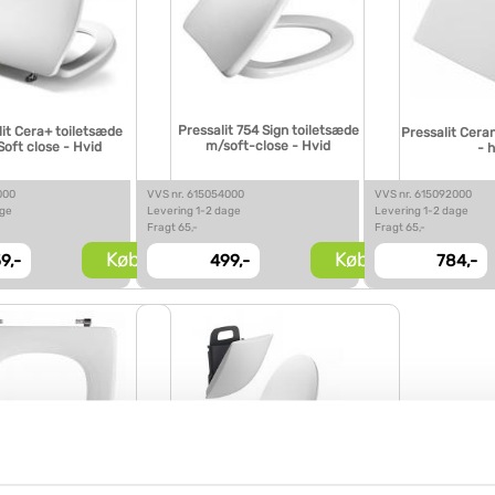
Pressalit 754 Sign toiletsæde
lit Cera+ toiletsæde
Pressalit Cera
m/soft-close - Hvid
oft close - Hvid
- 
000
VVS nr. 615054000
VVS nr. 615092000
age
Levering 1-2 dage
Levering 1-2 dage
Fragt 65,-
Fragt 65,-
Køb
Køb
9,-
499,-
784,-