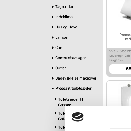
Tagrender
Indeklima
Hus og Have
Pressa
Lamper
m/S
Care
VVS nr. 615093
Levering 1-2 d
Centralstøvsuger
Fragt 65,-
Outlet
85
Badeværelse makeover
Pressalit toiletsæder
Toiletsæder til
Cassøe
Toiletsæder til
Catalano
Toiletsæder til