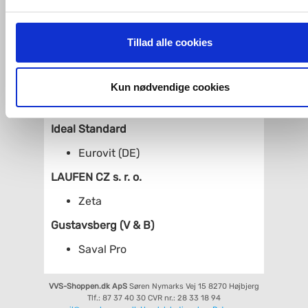
Grohe
Hvis du accepterer alle cookies, så giver du samtykke til de
ovenfor nævnte formål med de pågældende cookies. Du har
Tillad alle cookies
Bau Ceramic
imidlertid også mulighed for at vælge bestemte cookie-typer t
Villeroy & Boch
og fra nedenfor. Til enhver tid er det ligeledes muligt, at ændr
dit samtykke, hvis du måtte ønske det.
Kun nødvendige cookies
Omnia Classic
Saval
Du kan se mere om, hvordan vi behandler dine
Ideal Standard
personoplysninger, ved at klikke
her
.
Eurovit (DE)
LAUFEN CZ s. r. o.
Zeta
Gustavsberg (V & B)
Saval Pro
VVS-Shoppen.dk ApS
Søren Nymarks Vej 15
8270 Højbjerg
Tlf.: 87 37 40 30
CVR nr.: 28 33 18 94