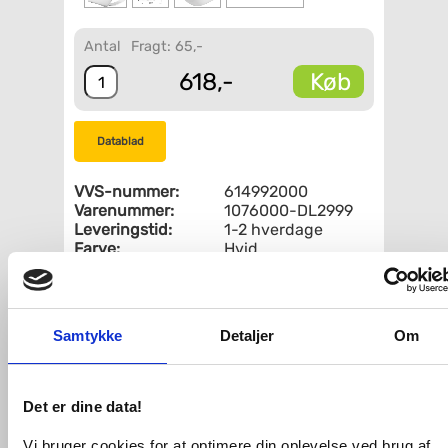
Antal
Fragt: 65,-
Køb
618,-
Datablad
VVS-nummer:
614992000
Varenummer:
1076000-DL2999
Leveringstid:
1-2 hverdage
Farve:
Hvid
Materiale:
Plast
Soft close:
Med soft close
Quick release
Med quick release
(hurtig
Samtykke
Detaljer
Om
afmontering):
Fri fragt fra 4.995,-
Det er dine data!
Pressalit Chilli toiletsæde m/soft close
Vi bruger cookies for at optimere din oplevelse ved brug af