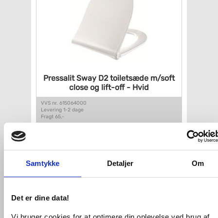
Pressalit Sway D2 toiletsæde
m/soft
close og lift-off -
Hvid
VVS nr. 615064000
Levering 1-2 dage
Fragt 65,-
Køb
1.099,-
Samtykke
Detaljer
Om
Det er dine data!
Vi bruger cookies for at optimere din oplevelse ved brug af