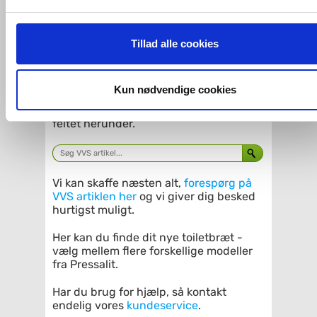
m/soft close og
lift-off - Hvid
Hvis du accepterer alle cookies, så giver du samtykke til de
VVS nr. 615098011
ovenfor nævnte formål med de pågældende cookies. Du har
Levering 5-10 dage
Tillad alle cookies
Fragt 65,-
imidlertid også mulighed for at vælge bestemte cookie-typer t
Køb
703,-
og fra nedenfor. Til enhver tid er det ligeledes muligt, at ændr
dit samtykke, hvis du måtte ønske det.
Kun nødvendige cookies
Kan du ikke finde VVS artiklen - søg i
Du kan se mere om, hvordan vi behandler dine
feltet herunder.
personoplysninger, ved at klikke
her
.
Vi kan skaffe næsten alt,
forespørg på
VVS artiklen her
og vi giver dig besked
hurtigst muligt.
Her kan du finde dit nye toiletbræt -
vælg mellem flere forskellige modeller
fra Pressalit.
Har du brug for hjælp, så kontakt
endelig vores
kundeservice
.