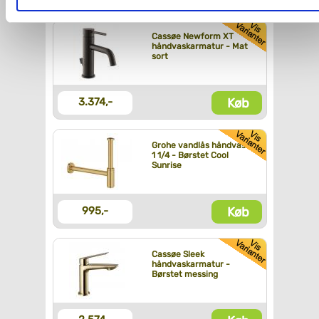
Du kan se mere om, hvordan vi behandler dine
Cassøe Newform XT
personoplysninger, ved at klikke
her
.
håndvaskarmatur - Mat
sort
Køb
3.374,-
Grohe vandlås håndvask
1 1/4 - Børstet Cool
Sunrise
Køb
995,-
Cassøe Sleek
håndvaskarmatur -
Børstet messing