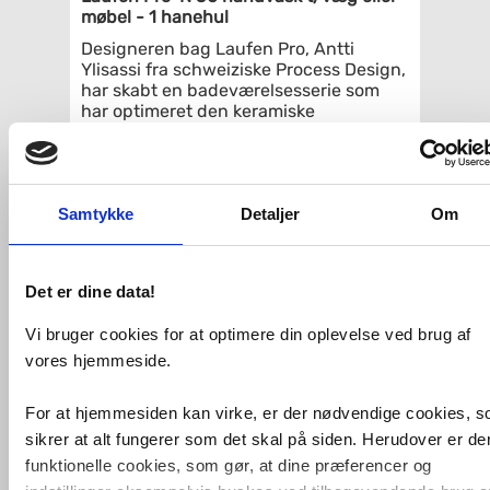
møbel - 1 hanehul
Designeren bag Laufen Pro, Antti
Ylisassi fra schweiziske Process Design,
har skabt en badeværelsesserie som
har optimeret den keramiske
fremstillingsproces. På denne måde har
han bevist at minimalistiske former, høj
kvalitet og høj funkti
onalitet ikke
nødvendigvis behøver at være dyr.
Samtykke
Detaljer
Om
Laufen Pro-n er et moderne eksempel
på at alle har ret til godt design.
Kan monteres på møbel, bolte eller
bæringer (se relaterede varer nedenfor).
Det er dine data!
Specifikationer:
Vi bruger cookies for at optimere din oplevelse ved brug af
Laufen nr: 8.1095.4.000.104.1
vores hjemmeside.
Mål: 50 x 36 cm
Med 1 hanehul
For at hjemmesiden kan virke, er der nødvendige cookies, 
Med overløb
sikrer at alt fungerer som det skal på siden. Herudover er de
funktionelle cookies, som gør, at dine præferencer og
Relaterede produkter