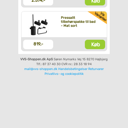
Køb
2.574,-
Pressalit
tilbehørspakke til bad
- Mat sort
Køb
819,-
VVS-Shoppen.dk ApS
Søren Nymarks Vej 15
8270 Højbjerg
Tlf.: 87 37 40 30
CVR nr.: 28 33 18 94
mail@vvs-shoppen.dk
Handelsbetingelser
Returvarer
Privatlivs- og cookiepolitik