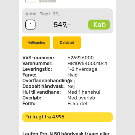
Antal
Fragt: 99,-
Køb
549,-
Måltegning
Datablad
VVS-nummer:
626926000
Varenummer:
H8109540001041
Leveringstid:
1-2 hverdage
Farve:
Hvid
Overfladebehandling:
Nej
Dobbelt håndvask:
Nej
Hul til vandhane:
Med 1 hanehul
Overløb:
Med overløb
Form:
Firkantet
Fri fragt fra 4.995,-
Laufen Pro-N 50 håndvask t/væg eller