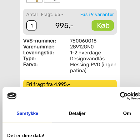
Antal
Fragt: 65,-
Fås i 9 varianter
Køb
995,-
VVS-nummer:
750060018
Varenummer:
28912GN0
Leveringstid:
1-2 hverdage
Type:
Designvandlås
Farve:
Messing PVD (ingen
patina)
Fri fragt fra 4.995,-
Grohe vandlås håndvask 1 1/4 - Børstet
Cool Sunrise
Samtykke
Detaljer
Om
OBS: Varen er på lager - både til
afhentning og dag-til-dag levering.
Med denne Grohe vandlås skal du ikke
Det er dine data!
bekymre dig om at vise vandlåsen