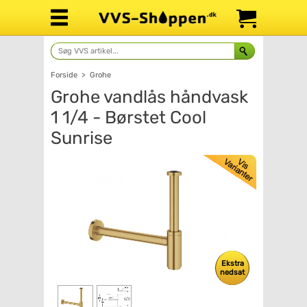
Forside
>
Grohe
Grohe vandlås håndvask
1 1/4 - Børstet Cool
Sunrise
Ekstra
nedsat