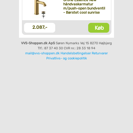
Grohe Essence New
håndvaskarmatur
m/push-open bundventil
- Børstet cool sunrise
Køb
2.087,-
VVS-Shoppen.dk ApS
Søren Nymarks Vej 15
8270 Højbjerg
Tlf.: 87 37 40 30
CVR nr.: 28 33 18 94
mail@vvs-shoppen.dk
Handelsbetingelser
Returvarer
Privatlivs- og cookiepolitik