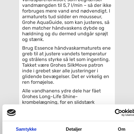
vandmængden til 5,7 l/min – så der ikke
forbruges mere vand end nødvendigt. I
armaturets tud sidder en mousseur,
Grohe AquaGuide, som kan justeres, så
den matcher håndvaskens dybde og
hældning og du dermed undgår sprøjt
og stænk.
Brug Essence håndvaskarmaturets ene
greb til at justere vandets temperatur
og strålens styrke så let som ingenting.
Takket være Grohes SilkMove patron
inde i grebet sker alle justeringer i
glidende bevægelser. Det er virkelig en
ren fornøjelse.
Alle vandhanens ydre dele har fået
Grohes Long-Life Shine-
krombelægning, for en slidstærk
overflade, og denne har tilmed fået en
ultra-holdbar PVD-belægning i børstet
cool sunrise (børstet messing-look).
Med Grohe QuickFix Plus bliver
Samtykke
Detaljer
Om
installationen af dit Grohe