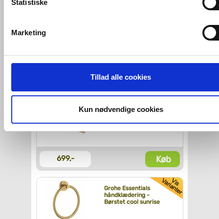
Statistiske
Relaterede produkter
VVS-Shoppen.dk bruger både egne cookies og tredjeparts
cookies. Ved at klikke 'Vis detaljer' nedenfor kan du se hvilk
Marketing
tredjeparts cookies, som vores hjemmeside benytter.
Grohe Grohclean 500 ml
Hvis du accepterer alle cookies, så giver du samtykke til de
ovenfor nævnte formål med de pågældende cookies. Du har
Tillad alle cookies
Køb
125,-
imidlertid også mulighed for at vælge bestemte cookie-typer t
og fra nedenfor. Til enhver tid er det ligeledes muligt, at ændr
dit samtykke, hvis du måtte ønske det.
Kun nødvendige cookies
Grohe Essentials
håndklædeholder -
Børstet cool sunrise
Du kan se mere om, hvordan vi behandler dine
personoplysninger, ved at klikke
her
.
Køb
699,-
Grohe Essentials
håndklædering -
Børstet cool sunrise