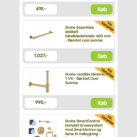
Køb
419,-
Grohe Essentials
dobbelt
håndklædeholder 600 mm
- Børstet cool sunrise
Køb
1.027,-
Grohe vandlås håndvask
1 1/4 - Børstet Cool
Sunrise
Køb
995,-
Grohe SmartControl
komplet brusesystem
med SmartActive og
Sena til indbygning -