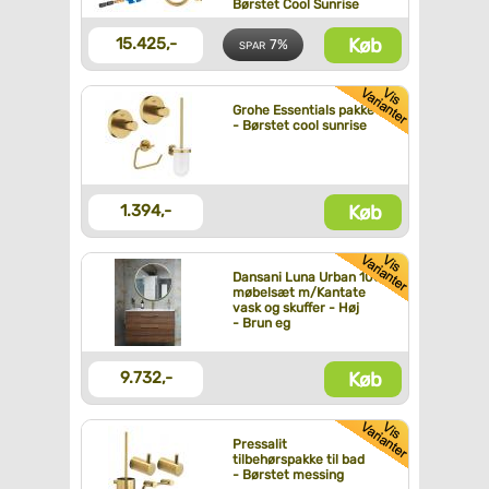
Børstet Cool Sunrise
Køb
15.425,-
7%
SPAR
Grohe Essentials pakke
- Børstet cool sunrise
Køb
1.394,-
Dansani Luna Urban 100
møbelsæt m/Kantate
vask og skuffer - Høj
- Brun eg
Køb
9.732,-
Pressalit
tilbehørspakke til bad
- Børstet messing