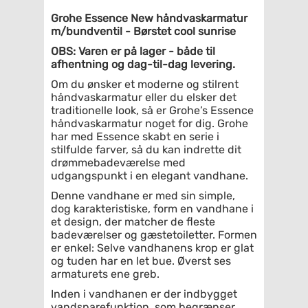
Grohe Essence New håndvaskarmatur
m/bundventil - Børstet cool sunrise
OBS: Varen er på lager - både til
afhentning og dag-til-dag levering.
Om du ønsker et moderne og stilrent
håndvaskarmatur eller du elsker det
traditionelle look, så er Grohe’s Essence
håndvaskarmatur noget for dig. Grohe
har med Essence skabt en serie i
stilfulde farver, så du kan indrette dit
drømmebadeværelse med
udgangspunkt i en elegant vandhane.
Denne vandhane er med sin simple,
dog karakteristiske, form en vandhane i
et design, der matcher de fleste
badeværelser og gæstetoiletter. Formen
er enkel: Selve vandhanens krop er glat
og tuden har en let bue. Øverst ses
armaturets ene greb.
Inden i vandhanen er der indbygget
vandsparefunktion, som begrænser