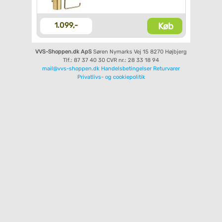
Køb
1.099,-
VVS-Shoppen.dk ApS
Søren Nymarks Vej 15
8270 Højbjerg
Tlf.: 87 37 40 30
CVR nr.: 28 33 18 94
mail@vvs-shoppen.dk
Handelsbetingelser
Returvarer
Privatlivs- og cookiepolitik