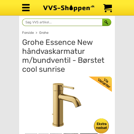
Forside
>
Grohe
Grohe Essence New
håndvaskarmatur
m/bundventil - Børstet
cool sunrise
Ekstra
nedsat