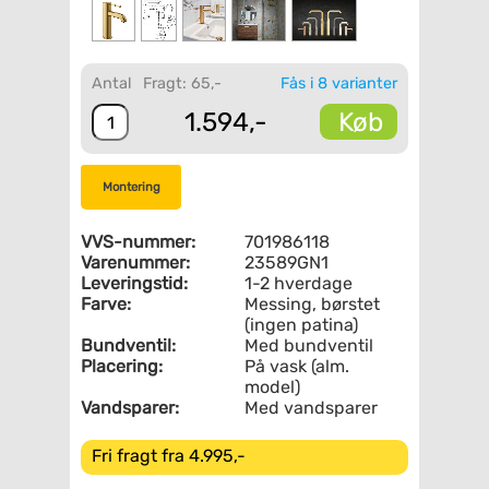
Antal
Fragt: 65,-
Fås i 8 varianter
Køb
1.594,-
Montering
VVS-nummer:
701986118
Varenummer:
23589GN1
Leveringstid:
1-2 hverdage
Farve:
Messing, børstet
(ingen patina)
Bundventil:
Med bundventil
Placering:
På vask (alm.
model)
Vandsparer:
Med vandsparer
Fri fragt fra 4.995,-