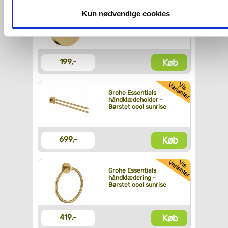
og fra nedenfor. Til enhver tid er det ligeledes muligt, at ændr
dit samtykke, hvis du måtte ønske det.
Kun nødvendige cookies
Grohe Essentials krog
- Børstet cool sunrise
Du kan se mere om, hvordan vi behandler dine
personoplysninger, ved at klikke
her
.
Køb
199,-
Grohe Essentials
håndklædeholder -
Børstet cool sunrise
Køb
699,-
Grohe Essentials
håndklædering -
Børstet cool sunrise
Køb
419,-