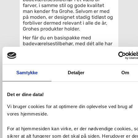
farver, i samme stil og gode kvalitet
man kender fra Grohe. Selvom er med
på moden, er designet stadig tidløst og
forbliver dermed relevant i alle de år,
Grohes produkter holder.
Her får du en basispakke med
badeværelsestilbehør, med dét alle har
brug for på badeværelset:
Håndklædekroge, toiletbørste og
toiletrulleholder. Alle tre dele har fået
Grohes Long-Life Shine-belægning,
Samtykke
Detaljer
Om
som er ridsefast og sørger for, at alle
dele vil se flotte ud i mange år. Børstet
cool sunrise kan sammenlignes med
messing og guld. Det er en smuk
Det er dine data!
gylden, men lidt kølig finish, som på én
og samme tid giver et klassisk, vintage
Vi bruger cookies for at optimere din oplevelse ved brug af
udtryk – men også utroligt moderne.
Messing passer smukt med f.eks. varme
vores hjemmeside.
jordfarver eller klare blå eller grønne
farver. Et er sikkert: Du får
For at hjemmesiden kan virke, er der nødvendige cookies, 
hverdagsluksus serveret med det
sikrer at alt fungerer som det skal på siden. Herudover er de
samme, med badeværelsestilbehør i