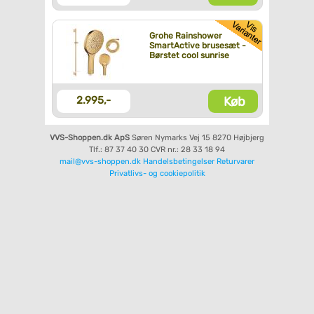
Grohe Rainshower
SmartActive brusesæt -
Børstet cool sunrise
Køb
2.995,-
VVS-Shoppen.dk ApS
Søren Nymarks Vej 15
8270 Højbjerg
Tlf.: 87 37 40 30
CVR nr.: 28 33 18 94
mail@vvs-shoppen.dk
Handelsbetingelser
Returvarer
Privatlivs- og cookiepolitik