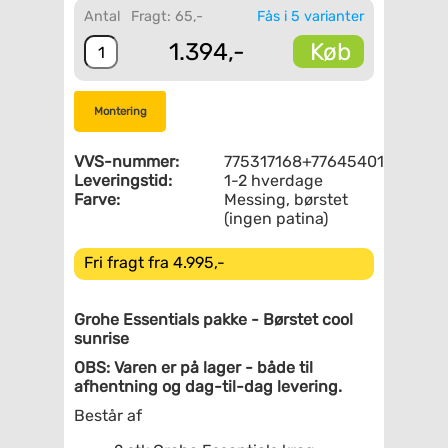
Antal
Fragt: 65,-
Fås i 5 varianter
Køb
1.394,-
Montering
VVS-nummer:
775317168+776454018
Leveringstid:
1-2 hverdage
Farve:
Messing, børstet
(ingen patina)
Fri fragt fra 4.995,-
Grohe Essentials pakke - Børstet cool
sunrise
OBS: Varen er på lager - både til
afhentning og dag-til-dag levering.
Består af