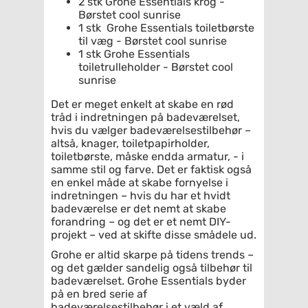
2 stk Grohe Essentials krog -
Børstet cool sunrise
1 stk Grohe Essentials toiletbørste
til væg - Børstet cool sunrise
1 stk Grohe Essentials
toiletrulleholder - Børstet cool
sunrise
Det er meget enkelt at skabe en rød
tråd i indretningen på badeværelset,
hvis du vælger badeværelsestilbehør –
altså, knager, toiletpapirholder,
toiletbørste, måske endda armatur, - i
samme stil og farve. Det er faktisk også
en enkel måde at skabe fornyelse i
indretningen – hvis du har et hvidt
badeværelse er det nemt at skabe
forandring – og det er et nemt DIY-
projekt – ved at skifte disse smådele ud.
Grohe er altid skarpe på tidens trends –
og det gælder sandelig også tilbehør til
badeværelset. Grohe Essentials byder
på en bred serie af
badeværelsestilbehør i et væld af