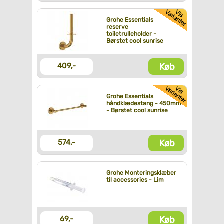
Grohe Essentials
reserve
toiletrulleholder -
Børstet cool sunrise
Køb
409,-
Grohe Essentials
håndklædestang - 450mm
- Børstet cool sunrise
Køb
574,-
Grohe Monteringsklæber
til accessories - Lim
Køb
69,-