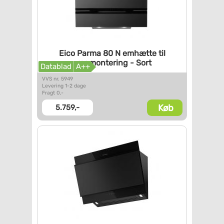
Eico Parma 80 N emhætte til
vægmontering - Sort
Datablad
A++
VVS nr. 5949
Levering 1-2 dage
Fragt 0,-
Køb
5.759,-