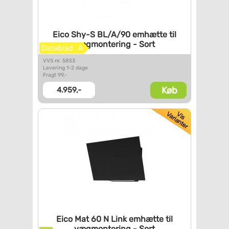
Eico Shy-S BL/A/90 emhætte til
vægmontering - Sort
Datablad
A
VVS nr. 5853
Levering 1-2 dage
Fragt 99,-
Køb
4.959,-
Eico Mat 60 N Link emhætte til
vægmontering - Sort