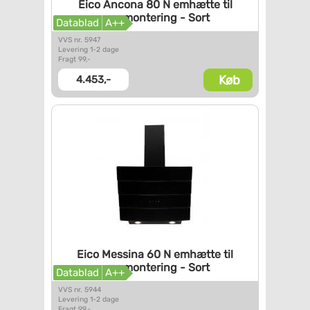
Eico Ancona 80 N emhætte til
vægmontering - Sort
Datablad
A++
VVS nr. 5947
Levering 1-2 dage
Fragt 99,-
Køb
4.453,-
Eico Messina 60 N emhætte til
vægmontering - Sort
Datablad
A++
VVS nr. 5944
Levering 1-2 dage
Fragt 99,-