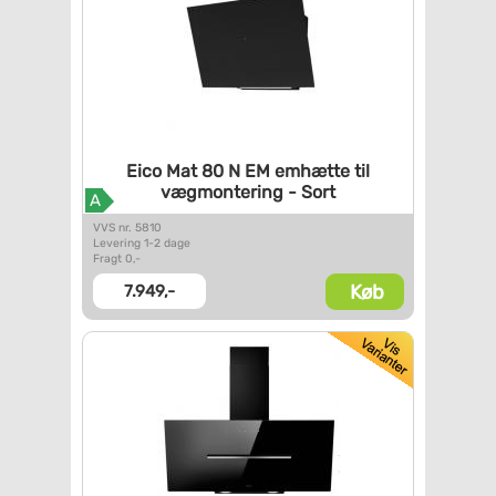
Eico Mat 80 N EM emhætte til
vægmontering - Sort
A
VVS nr. 5810
Levering 1-2 dage
Fragt 0,-
Køb
7.949,-