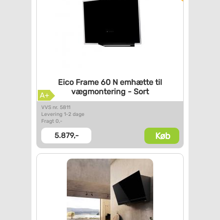
Eico Frame 60 N emhætte til
vægmontering - Sort
A+
VVS nr. 5811
Levering 1-2 dage
Fragt 0,-
Køb
5.879,-