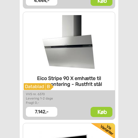
Køb
4.444,-
Eico Stripe 90 X emhætte til
vægmontering - Rustfrit stål
Datablad
B
VVS nr. 6370
Levering 1-2 dage
Fragt 0,-
Køb
7.142,-