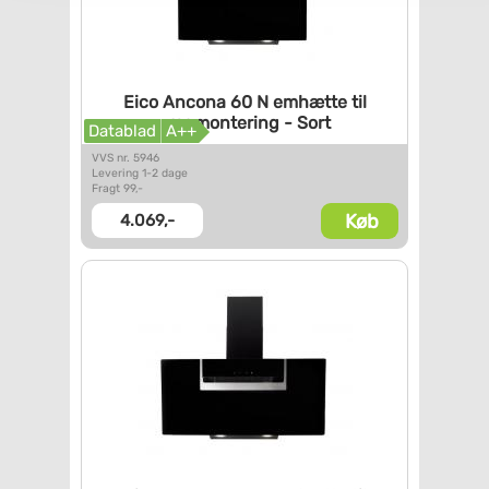
Eico Ancona 60 N emhætte til
vægmontering - Sort
Datablad
A++
VVS nr. 5946
Levering 1-2 dage
Fragt 99,-
Køb
4.069,-