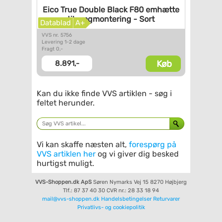
Eico True Double Black F80
emhætte
til vægmontering -
Sort
Datablad
A+
VVS nr. 5756
Levering 1-2 dage
Fragt 0,-
Køb
8.891,-
Kan du ikke finde VVS artiklen - søg i
feltet herunder.
Vi kan skaffe næsten alt,
forespørg på
VVS artiklen her
og vi giver dig besked
hurtigst muligt.
VVS-Shoppen.dk ApS
Søren Nymarks Vej 15
8270 Højbjerg
Tlf.: 87 37 40 30
CVR nr.: 28 33 18 94
mail@vvs-shoppen.dk
Handelsbetingelser
Returvarer
Privatlivs- og cookiepolitik