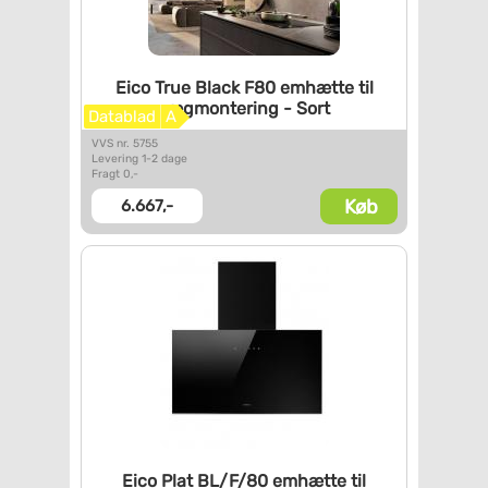
Eico True Black F80 emhætte
til
vægmontering - Sort
Datablad
A
VVS nr. 5755
Levering 1-2 dage
Fragt 0,-
Køb
6.667,-
Eico Plat BL/F/80 emhætte til