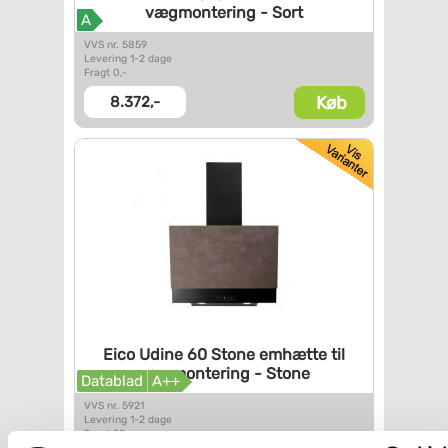
vægmontering - Sort
A
VVS nr. 5859
Levering 1-2 dage
Fragt 0,-
Køb
8.372,-
Eico Udine 60 Stone emhætte
til
vægmontering - Stone
Datablad
A++
VVS nr. 5921
Levering 1-2 dage
Fragt 99,-