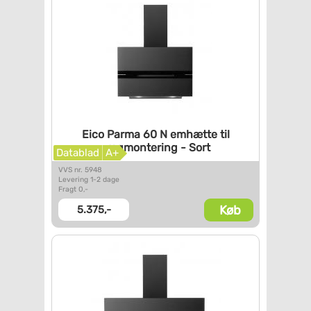
Eico Parma 60 N emhætte til
vægmontering - Sort
Datablad
A+
VVS nr. 5948
Levering 1-2 dage
Fragt 0,-
Køb
5.375,-