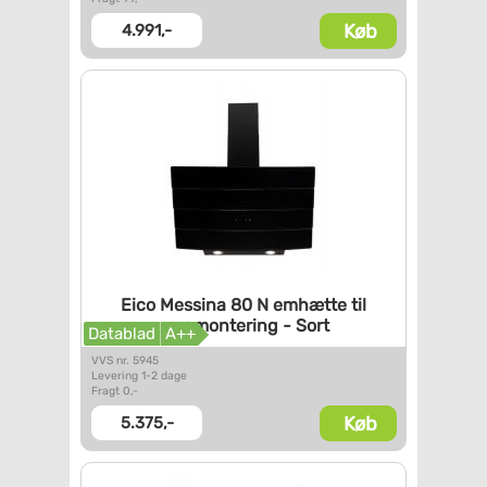
Køb
4.991,-
Eico Messina 80 N emhætte til
vægmontering - Sort
Datablad
A++
VVS nr. 5945
Levering 1-2 dage
Fragt 0,-
Køb
5.375,-