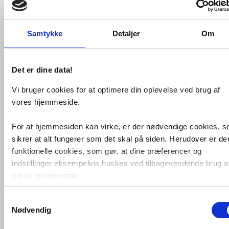
Køb
4.222,-
Samtykke
Detaljer
Om
Det er dine data!
Vi bruger cookies for at optimere din oplevelse ved brug af
vores hjemmeside.
For at hjemmesiden kan virke, er der nødvendige cookies, 
Eico Udine 80 Stone emhætte
til
sikrer at alt fungerer som det skal på siden. Herudover er de
vægmontering - Stone
Datablad
A++
funktionelle cookies, som gør, at dine præferencer og
indstillinger eksempelvis huskes ved tilbagevendende brug a
VVS nr. 5922
Levering 1-2 dage
vores hjemmeside.
Fragt 99,-
Køb
4.991,-
Samtykkevalg
Foruden nødvendige og funktionelle cookies er der statistisk
Nødvendig
cookies. Disse bruger vi bl.a. til at måle trafik, omsætning,
konverteringsfrekevenser og lignende. Endelig er der