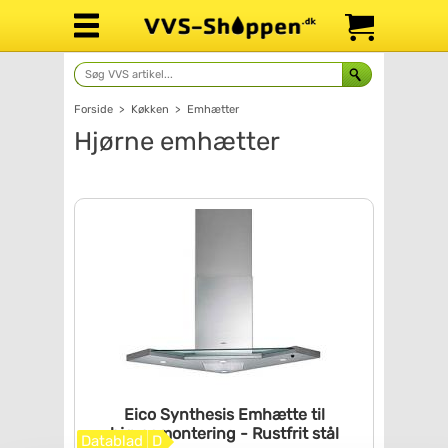
Forside
>
Køkken
>
Emhætter
Hjørne emhætter
Eico Synthesis Emhætte til
hjørnemontering - Rustfrit
stål
Datablad
D