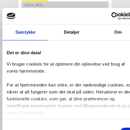
VVS nr. 2822
Levering 20-40 dage
Fragt 0,-
Køb
12.289,-
Samtykke
Detaljer
Om
VVS-Shoppen.dk ApS
Søren Nymarks Vej 15
8270 Højbjerg
Tlf.: 87 37 40 30
CVR nr.: 28 33 18 94
mail@vvs-shoppen.dk
Handelsbetingelser
Returvarer
Det er dine data!
Privatlivs- og cookiepolitik
Vi bruger cookies for at optimere din oplevelse ved brug af
vores hjemmeside.
For at hjemmesiden kan virke, er der nødvendige cookies, 
sikrer at alt fungerer som det skal på siden. Herudover er de
funktionelle cookies, som gør, at dine præferencer og
indstillinger eksempelvis huskes ved tilbagevendende brug a
vores hjemmeside.
Samtykkevalg
Foruden nødvendige og funktionelle cookies er der statistisk