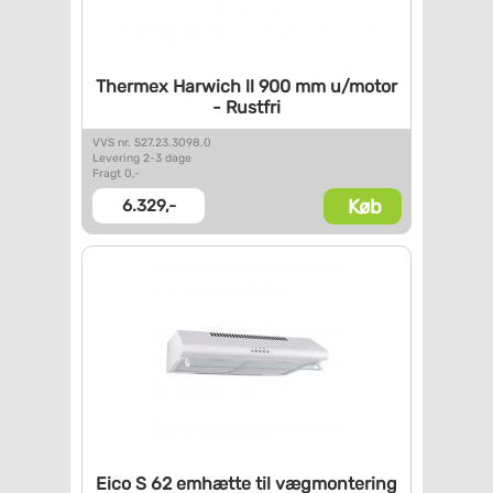
Thermex Harwich ll 900 mm
u/motor
- Rustfri
VVS nr. 527.23.3098.0
Levering 2-3 dage
Fragt 0,-
Køb
6.329,-
Eico S 62 emhætte til
vægmontering