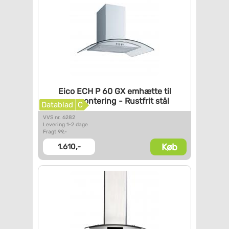
Eico ECH P 60 GX emhætte til
vægmontering - Rustfrit stål
Datablad
C
VVS nr. 6282
Levering 1-2 dage
Fragt 99,-
Køb
1.610,-