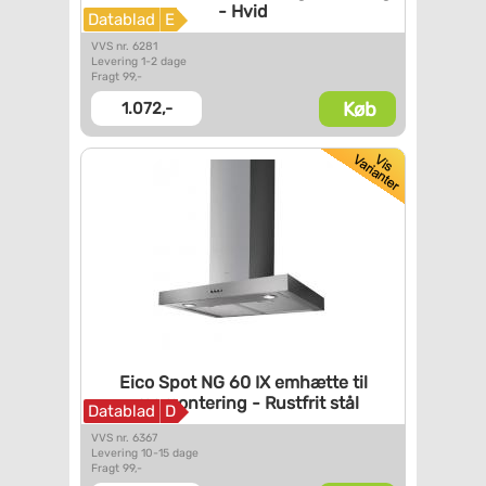
- Hvid
Datablad
E
VVS nr. 6281
Levering 1-2 dage
Fragt 99,-
Køb
1.072,-
Eico Spot NG 60 IX emhætte til
vægmontering - Rustfrit stål
Datablad
D
VVS nr. 6367
Levering 10-15 dage
Fragt 99,-