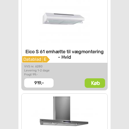
Eico S 61 emhætte til
vægmontering
- Hvid
Datablad
E
VVS nr. 6280
Levering 1-2 dage
Fragt 99,-
Køb
919,-