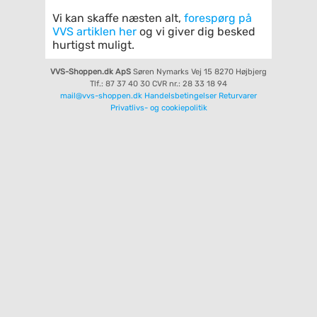
Vi kan skaffe næsten alt,
forespørg på
VVS artiklen her
og vi giver dig besked
hurtigst muligt.
VVS-Shoppen.dk ApS
Søren Nymarks Vej 15
8270 Højbjerg
Tlf.: 87 37 40 30
CVR nr.: 28 33 18 94
mail@vvs-shoppen.dk
Handelsbetingelser
Returvarer
Privatlivs- og cookiepolitik