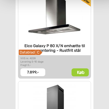
Eico Galaxy P 80 X/N emhætte
til
vægmontering - Rustfrit
stål
Datablad
C
VVS nr. 4228
Levering 5-10 dage
Fragt 0,-
Køb
7.899,-