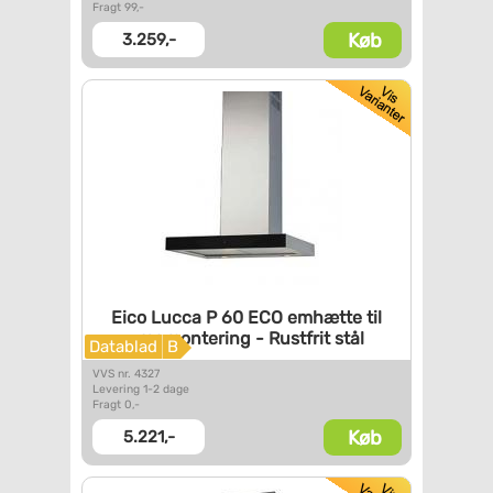
Fragt 99,-
Køb
3.259,-
Eico Lucca P 60 ECO emhætte
til
vægmontering - Rustfrit
stål
Datablad
B
VVS nr. 4327
Levering 1-2 dage
Fragt 0,-
Køb
5.221,-