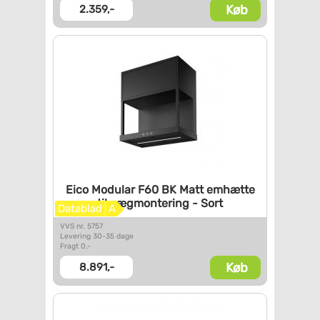
Køb
2.359,-
Eico Modular F60 BK Matt
emhætte
til vægmontering -
Sort
Datablad
A
VVS nr. 5757
Levering 30-35 dage
Fragt 0,-
Køb
8.891,-