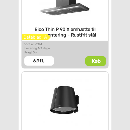
Eico Thin P 90 X emhætte til
vægmontering - Rustfrit stål
Datablad
A
VVS nr. 6374
Levering 1-2 dage
Fragt 0,-
Køb
6.911,-