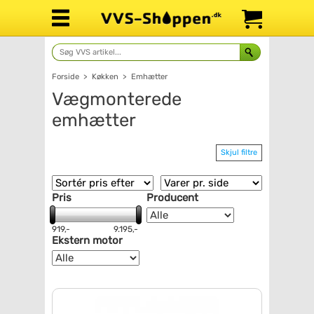
Forside
>
Køkken
>
Emhætter
Vægmonterede
emhætter
Skjul filtre
Pris
Producent
919,-
9.195,-
Ekstern motor