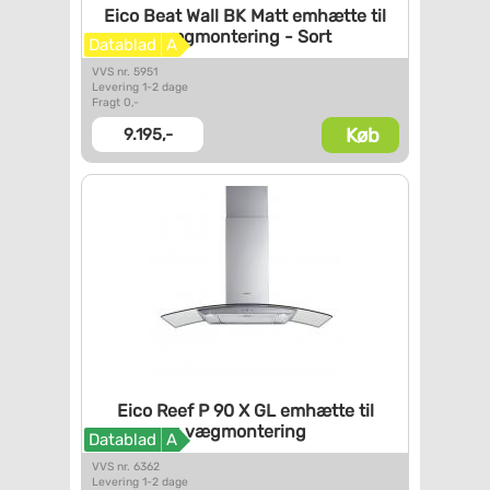
Eico Beat Wall BK Matt emhætte
til
vægmontering - Sort
Datablad
A
VVS nr. 5951
Levering 1-2 dage
Fragt 0,-
Køb
9.195,-
Eico Reef P 90 X GL emhætte
til
vægmontering
Datablad
A
VVS nr. 6362
Levering 1-2 dage