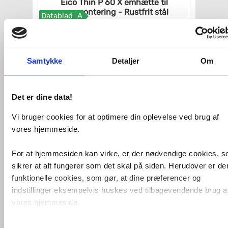
Eico Thin P 60 X emhætte til
vægmontering - Rustfrit stål
Datablad
A
VVS nr. 6373
Levering 1-2 dage
Fragt 0,-
Køb
6.527,-
Samtykke
Detaljer
Om
Det er dine data!
Vi bruger cookies for at optimere din oplevelse ved brug af
vores hjemmeside.
For at hjemmesiden kan virke, er der nødvendige cookies, 
sikrer at alt fungerer som det skal på siden. Herudover er de
funktionelle cookies, som gør, at dine præferencer og
Eico ECH P 90 GX emhætte til
indstillinger eksempelvis huskes ved tilbagevendende brug a
vægmontering - Rustfrit stål
Datablad
C
vores hjemmeside.
VVS nr. 6283
Levering 1-2 dage
Samtykkevalg
Foruden nødvendige og funktionelle cookies er der statistisk
Fragt 99,-