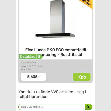
Eico Lucca P 90 ECO emhætte
til
vægmontering - Rustfrit
stål
Datablad
B
VVS nr. 4446
Levering 1-2 dage
Fragt 0,-
Køb
5.605,-
Kan du ikke finde VVS artiklen - søg i
feltet herunder.