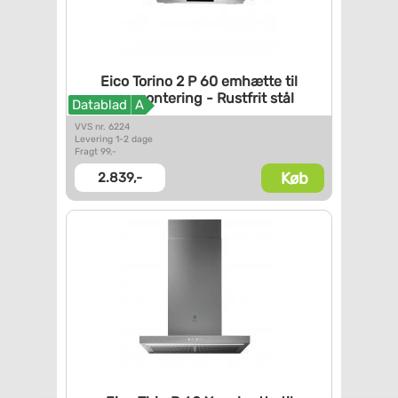
Eico Torino 2 P 60 emhætte til
vægmontering - Rustfrit stål
Datablad
A
VVS nr. 6224
Levering 1-2 dage
Fragt 99,-
Køb
2.839,-