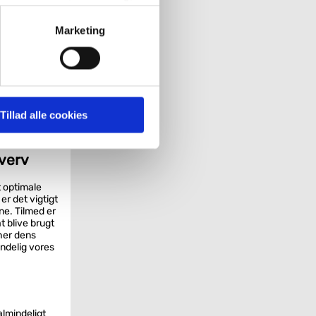
målrette vores markedsføring
Marketing
' nedenfor kan du se hvilke
ask og enkelt
 pågældende cookies. Du har
Tillad alle cookies
umme, som er
r det ligeledes muligt, at
hverv
t optimale
er det vigtigt
ne. Tilmed er
t blive brugt
her dens
endelig vores
almindeligt