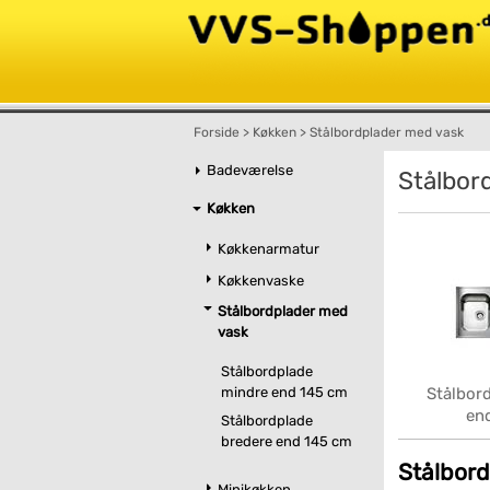
Forside
>
Køkken
>
Stålbordplader med vask
Badeværelse
Stålbor
Køkken
Køkkenarmatur
Køkkenvaske
Stålbordplader med
vask
Stålbordplade
Stålbor
mindre end 145 cm
en
Stålbordplade
bredere end 145 cm
Stålbord
Minikøkken