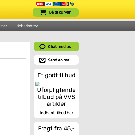
Gå til kurven
mmer
Nyhedsbrev
Chat med os
Send en mail
Et godt tilbud
Indhent tilbud her
Fragt fra 45,-