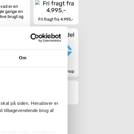
Hvad er en
gle gange en
live brugt og
Fri fragt fra 4.995,-
lse med
Sikker handel
t du selv kan
kal leveres
Om
Godkendt webshop
i og et
de, ud over at
net, eller
ig. Tager du
nderstrege din
 skal på siden. Herudover er
ed tilbagevendende brug af
t.
l at måle trafik, omsætning,