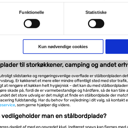
bestandig
lignende. Endelig er der marketingcookies, som vi bruger til at 
t skade
d, som giver mening for den enkelte af vores kunder.
Funktionelle
Statistiske
 vedligeholde
teriel og hygiejnisk
erer lyset
gne cookies og tredjeparts cookies. Ved at klikke 'Vis detaljer
plade med dobbelt vask eller enkelt
res hjemmeside benytter.
pen.dk kan du finde både bordplader i rustfrit stål med både dobbeltv
ies, så giver du samtykke til de ovenfor nævnte formål med de
Kun nødvendige cookies
De fås desuden med en lille kumme ved siden af den store; en skyllek
t vælge bestemte cookie-typer til og fra nedenfor. Til enhver tid e
sk til skylning af grøntsager og lignende.
u måtte ønske det.
plader til storkøkkener, camping og andet er
vi behandler dine personoplysninger, ved at klikke
her
.
troligt slidstærke og rengøringsvenlige overflade er stålbordpladen de
rvsbrug. Er køkkenet et mere eller mindre offentligt sted med stor trafik, 
igt at rengøre et køkken helt hygiejnisk – det kan du med stålbordplader
øre skade på, fordi de er varmebestandige og hårdføre, så de kan tåle a
ndet det store udvalg er det muligt at finde en stålbordplade der matc
ering fuldstændig. Har du behov for vejledning i dit valg, så kontakt 
eservice
, som gerne hjælper dig videre.
 vedligeholder man en stålbordplade?
rres dagligt af med en opvredet klud. Indtørret snavs kan fjernes med 