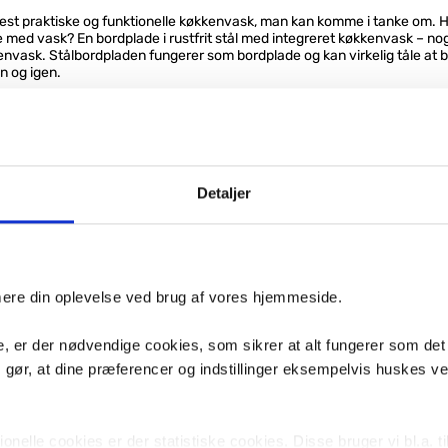
st praktiske og funktionelle køkkenvask, man kan komme i tanke om. 
 med vask? En bordplade i rustfrit stål med integreret køkkenvask – no
nvask. Stålbordpladen fungerer som bordplade og kan virkelig tåle at b
en og igen.
imale valg, hvis til dig der elsker at lave mad eller bage, eller i forbinde
 køkkenet skal kunne tåle en grundig rengøring – ofte.
e fordele ved vores stålbordplader er at de er vendbare. Det betyder, a
kenvaskens placering. Du kan tilmed selv bestemme, om bordpladen s
n hanehul, alt efter hvilket
køkkenarmatur
du ønsker at anvende.
Detaljer
kærlighed for dit køkken
ke forbinde stålbordpladen og køkkenvasken af rustfrit stål med industr
 til køkkenet. Men det er det på ingen måde. At vælge en hel stålbordpla
 for madlavningsentusiasten og badenørden, giver en stor effekt i køkke
imere din oplevelse ved brug af vores hjemmeside.
vor bordpladen reflekterer lyset og dermed bringer en flot effekt med s
 store ståloverflade i din indretning, kan stålbordpladen være med til u
, er der nødvendige cookies, som sikrer at alt fungerer som det
 dit køkken.
m gør, at dine præferencer og indstillinger eksempelvis huskes v
 bordpladen få den smukkeste patina, som viser, at køkkenet bliver brug
en stålbordplade med vask:
 rengøre grundigt
nelle cookies er der statistiske cookies. Disse bruger vi bl.a. ti