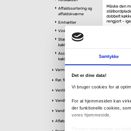
Måske den me
Affaldssortering og
stålbordplade
affaldskværne
dobbelt køkke
rengjort – ig
Emhætter
Det er det opt
Vinkøleskabe
erhverv, hvor
Stænkplader til
En af de mang
køkken
bestemme køk
Accessories til
med eller ude
Samtykke
køkken og udekøkken
Vis din 
Varme og styring
Det er dine data!
Nogen vil mås
Rør, fittings og tilbehør
kedeligt valg
være praktisk
Vi bruger cookies for at opt
Ventiler og stophaner
bryggerset, h
højde for den
Vandbehandling
For at hjemmesiden kan virke
kærlighed for
der funktionelle cookies, so
Med årene vil
Vandforsyning
vores hjemmeside.
Fordele ved 
Afløb og kloak
Nem at
Foruden nødvendige og funktio