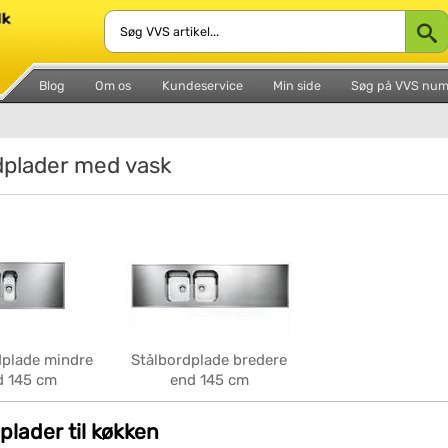
Blog
Om os
Kundeservice
Min side
Søg på VVS nu
dplader med vask
dplade mindre
Stålbordplade bredere
d 145 cm
end 145 cm
plader til køkken