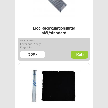
Eico Recirkulationsfilter
stål/standard
VVS nr. 6302
Levering 1-2 dage
Fragt 99,-
Køb
309,-