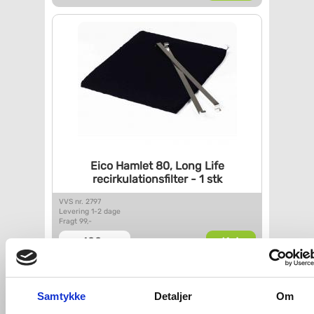
Eico Hamlet 80, Long Life
recirkulationsfilter - 1 stk
VVS nr. 2797
Levering 1-2 dage
Fragt 99,-
Køb
488,-
Samtykke
Detaljer
Om