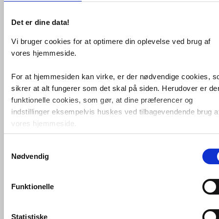
Det er dine data!
Vi bruger cookies for at optimere din oplevelse ved brug af
vores hjemmeside.
Eico Stålfilter stor f. E18
For at hjemmesiden kan virke, er der nødvendige cookies, 
sikrer at alt fungerer som det skal på siden. Herudover er de
VVS nr. 2405
Levering 1-2 dage
funktionelle cookies, som gør, at dine præferencer og
Fragt 99,-
indstillinger eksempelvis huskes ved tilbagevendende brug a
Køb
194,-
vores hjemmeside.
Samtykkevalg
Foruden nødvendige og funktionelle cookies er der statistisk
Nødvendig
cookies. Disse bruger vi bl.a. til at måle trafik, omsætning,
konverteringsfrekevenser og lignende. Endelig er der
marketingcookies, som vi bruger til at målrette vores
Funktionelle
markedsføring med henblik på annonceindhold, som giver
mening for den enkelte af vores kunder.
Statistiske