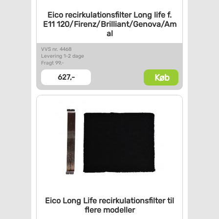
Eico recirkulationsfilter Long
life f.
E11
120/Firenz/Brilliant/Genova/Am
al
VVS nr. 4468
Levering 1-2 dage
Fragt 99,-
Køb
627,-
Eico Long Life
recirkulationsfilter til
flere
modeller