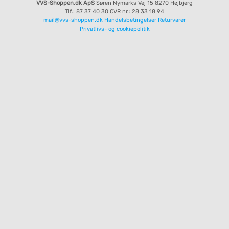
VVS-Shoppen.dk ApS
Søren Nymarks Vej 15
8270 Højbjerg
Tlf.: 87 37 40 30
CVR nr.: 28 33 18 94
mail@vvs-shoppen.dk
Handelsbetingelser
Returvarer
Privatlivs- og cookiepolitik