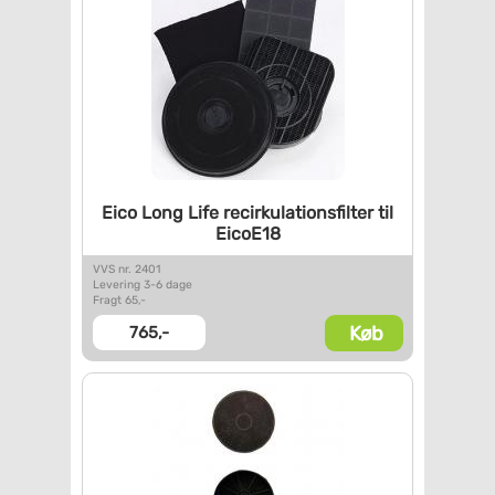
Eico Long Life
recirkulationsfilter til
EicoE18
VVS nr. 2401
Levering 3-6 dage
Fragt 65,-
Køb
765,-