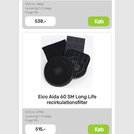
VVS nr. 4466
Levering 1-2 dage
Fragt 99,-
Køb
538,-
Eico Aida 60 SM Long Life
recirkulationsfilter
VVS nr. 2798
Levering 1-2 dage
Fragt 99,-
Køb
515,-