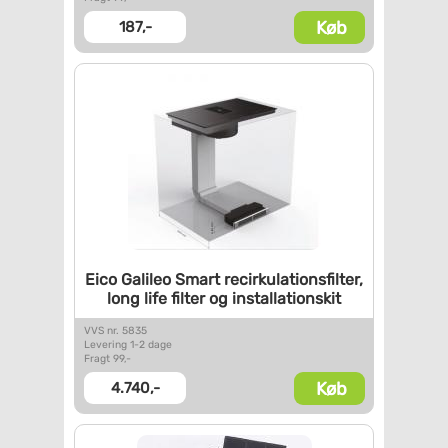
Køb
187,-
Eico Galileo Smart
recirkulationsfilter,
long
life filter og
installationskit
VVS nr. 5835
Levering 1-2 dage
Fragt 99,-
Køb
4.740,-