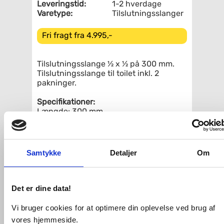
Leveringstid:
1-2 hverdage
Varetype:
Tilslutningsslanger
Fri fragt fra 4.995,-
Tilslutningsslange ½ x ½ på 300 mm.
Tilslutningsslange til toilet inkl. 2
pakninger.
Specifikationer:
Længde: 300 mm
Farve: Hvid
Dimension: ½ x ½
Relaterede produkter
Samtykke
Detaljer
Om
Kuglehane Ballofix ½"
Muffe/Nippel
Det er dine data!
Vi bruger cookies for at optimere din oplevelse ved brug af
vores hjemmeside.