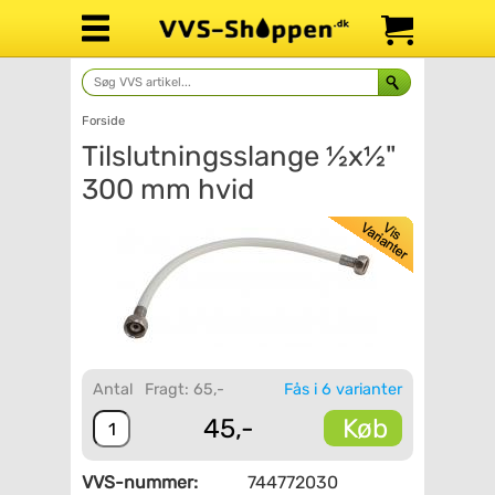
Forside
Tilslutningsslange ½x½"
300 mm hvid
Antal
Fragt: 65,-
Fås i 6 varianter
Køb
45,-
VVS-nummer:
744772030