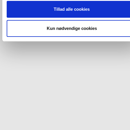
ovenfor nævnte formål med de pågældende cookies. Du har
Tillad alle cookies
imidlertid også mulighed for at vælge bestemte cookie-typer t
og fra nedenfor. Til enhver tid er det ligeledes muligt, at ændr
dit samtykke, hvis du måtte ønske det.
Kun nødvendige cookies
Du kan se mere om, hvordan vi behandler dine
personoplysninger, ved at klikke
her
.