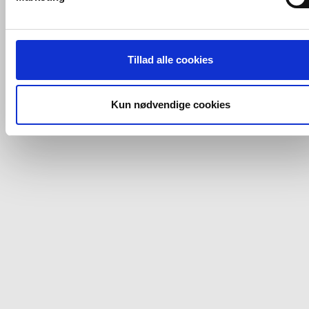
tredjeparts cookies, som vores hjemmeside benytter.
Hvis du accepterer alle cookies, så giver du samtykke til de
ovenfor nævnte formål med de pågældende cookies. Du har
Tillad alle cookies
imidlertid også mulighed for at vælge bestemte cookie-typer t
og fra nedenfor. Til enhver tid er det ligeledes muligt, at ændr
dit samtykke, hvis du måtte ønske det.
Kun nødvendige cookies
Du kan se mere om, hvordan vi behandler dine
personoplysninger, ved at klikke
her
.