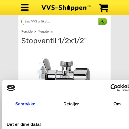
Forside
>
Megaterm
Stopventil 1/2x1/2"
Samtykke
Detaljer
Om
Antal
Fragt: 65,-
Køb
69,-
Det er dine data!