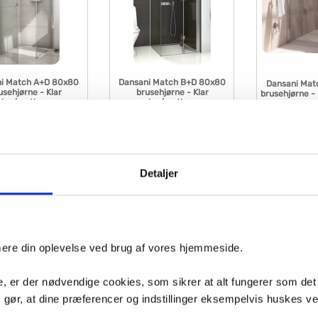
i Match A+D 80x80
Dansani Match B+D 80x80
Dansani Mat
usehjørne - Klar
brusehjørne - Klar
brusehjørne -
glas/matkrom
glas/matkrom
+D81-01
VVS nr. B81-01+D81-01
VVS nr. A71-05+D51-05
age
Levering 1-2 dage
Levering 5-10 dage
Fragt 99,-
Fragt 0,-
Køb
Køb
9,-
4.595,-
5.195,-
Detaljer
imere din oplevelse ved brug af vores hjemmeside.
, er der nødvendige cookies, som sikrer at alt fungerer som det
m gør, at dine præferencer og indstillinger eksempelvis huskes v