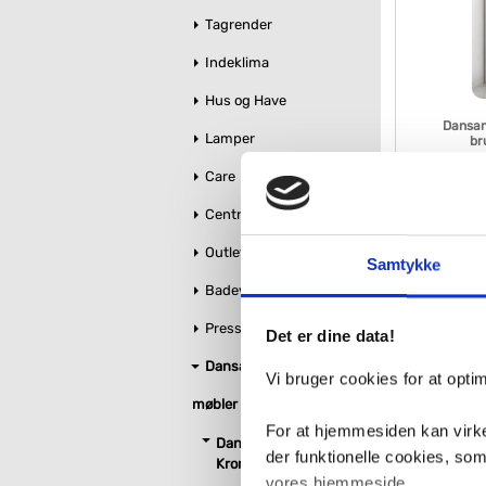
Tagrender
Indeklima
Hus og Have
Dansan
Lamper
br
Care
VVS nr. A81-01
Levering 1-2 d
Centralstøvsuger
Fragt 99,-
Outlet
4.18
Samtykke
Badeværelse makeover
Pressalit toiletsæder
Det er dine data!
Dansani bruseglas &
Vi bruger cookies for at opt
møbler
For at hjemmesiden kan virke
Dansani Match glas
der funktionelle cookies, so
Krom
vores hjemmeside.