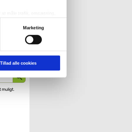
l at måle trafik, omsætning,
målrette vores markedsføring
Marketing
' nedenfor kan du se hvilke
 pågældende cookies. Du har
Tillad alle cookies
r det ligeledes muligt, at
t muligt.