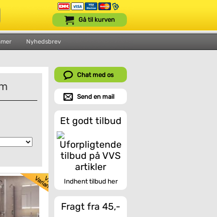
Gå til kurven
mmer
Nyhedsbrev
Chat med os
om
Send en mail
Et godt tilbud
Indhent tilbud her
Fragt fra 45,-