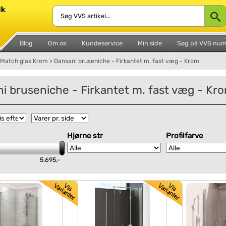
Blog
Om os
Kundeservice
Min side
Søg på VVS nu
 Match glas Krom
>
Dansani bruseniche - Firkantet m. fast væg - Krom
i bruseniche - Firkantet m. fast væg - Kr
Hjørne str
Profilfarve
5.695,-