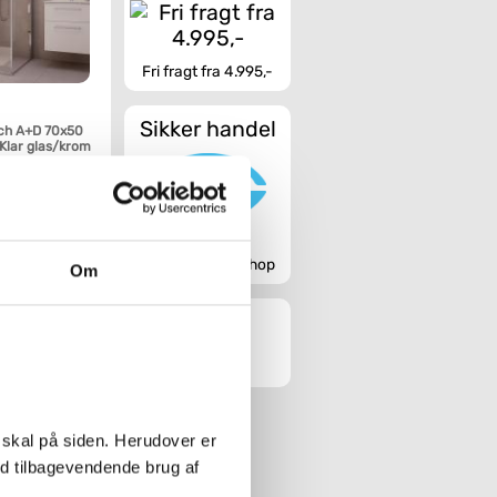
Fri fragt fra 4.995,-
Sikker handel
ch A+D 70x50
 Klar glas/krom
Køb
Godkendt webshop
Om
 skal på siden. Herudover er
ed tilbagevendende brug af