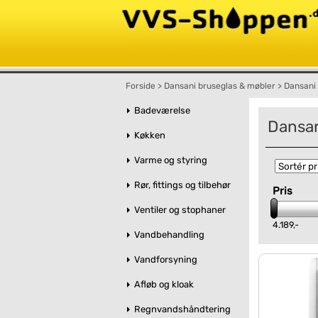
Forside
>
Dansani bruseglas & møbler
>
Dansani
Badeværelse
Dansan
Køkken
Varme og styring
Rør, fittings og tilbehør
Pris
Ventiler og stophaner
4.189,-
Vandbehandling
Vandforsyning
Afløb og kloak
Regnvandshåndtering