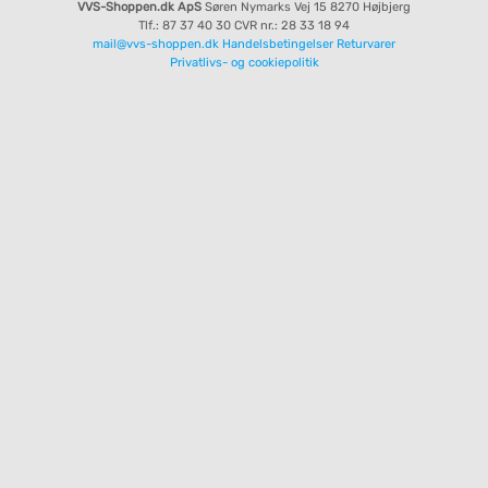
VVS-Shoppen.dk ApS
Søren Nymarks Vej 15
8270 Højbjerg
Tlf.: 87 37 40 30
CVR nr.: 28 33 18 94
mail@vvs-shoppen.dk
Handelsbetingelser
Returvarer
Privatlivs- og cookiepolitik