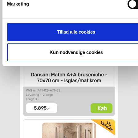
Marketing
tredjeparts cookies, som vores hjemmeside benytter.
Hvis du accepterer alle cookies, så giver du samtykke til de
ovenfor nævnte formål med de pågældende cookies. Du har
Tillad alle cookies
imidlertid også mulighed for at vælge bestemte cookie-typer t
og fra nedenfor. Til enhver tid er det ligeledes muligt, at ændr
dit samtykke, hvis du måtte ønske det.
Kun nødvendige cookies
Du kan se mere om, hvordan vi behandler dine
personoplysninger, ved at klikke
her
.
Dansani Match A+A bruseniche -
70x70 cm - Isglas/mat krom
VVS nr. A71-02+A71-02
Levering 1-2 dage
Fragt 0,-
Køb
5.895,-