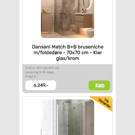
Dansani Match B+B bruseniche
m/foldedøre - 70x70 cm - Klar
glas/krom
VVS nr. B71-05+B71-05
Levering 5-10 dage
Fragt 0,-
Køb
6.249,-