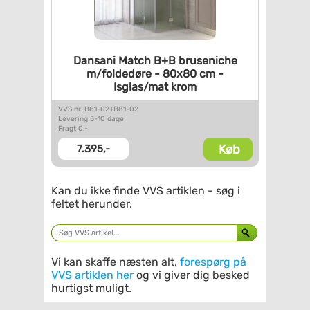
Dansani Match B+B bruseniche
m/foldedøre - 80x80 cm -
Isglas/mat krom
VVS nr. B81-02+B81-02
Levering 5-10 dage
Fragt 0,-
Køb
7.395,-
Kan du ikke finde VVS artiklen - søg i
feltet herunder.
Vi kan skaffe næsten alt,
forespørg på
VVS artiklen her
og vi giver dig besked
hurtigst muligt.