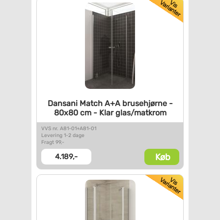
Dansani Match A+A brusehjørne
-
80x80 cm - Klar glas/matkrom
VVS nr. A81-01+A81-01
Levering 1-2 dage
Fragt 99,-
Køb
4.189,-