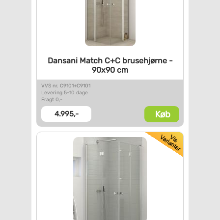
Dansani Match C+C brusehjørne
-
90x90 cm
VVS nr. C9101+C9101
Levering 5-10 dage
Fragt 0,-
Køb
4.995,-