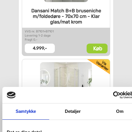
Dansani Match B+B bruseniche
m/foldedøre - 70x70 cm - Klar
glas/mat krom
VVS nr. B7101+B7101
Levering 1-2 dage
Fragt 0,-
Køb
4.999,-
Samtykke
Detaljer
Om
Dansani Match C+C brusehjørne
-
90x90 cm - Krom