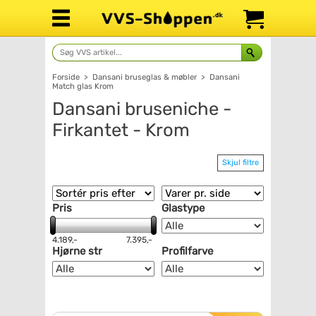
Forside
>
Dansani bruseglas & møbler
>
Dansani
Match glas Krom
Dansani bruseniche -
Firkantet - Krom
Skjul filtre
Pris
Glastype
4.189,-
7.395,-
Hjørne str
Profilfarve