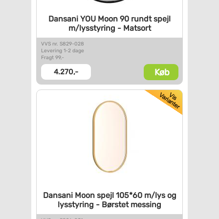
Dansani YOU Moon 90 rundt
spejl
m/lysstyring - Matsort
VVS nr. S829-028
Levering 1-2 dage
Fragt 99,-
Køb
4.270,-
Dansani Moon spejl 105*60
m/lys og
lysstyring - Børstet
messing