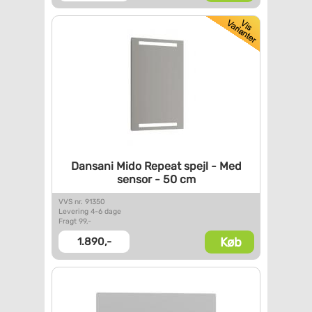
Dansani Mido Repeat spejl -
Med
sensor - 50 cm
VVS nr. 91350
Levering 4-6 dage
Fragt 99,-
Køb
1.890,-