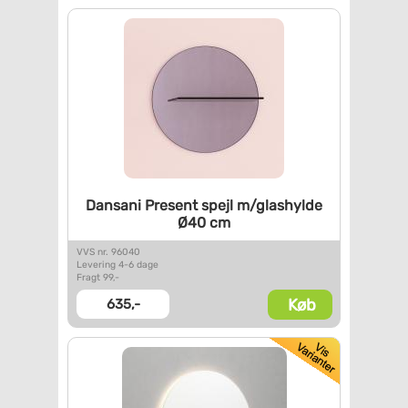
Dansani Present spejl
m/glashylde
Ø40 cm
VVS nr. 96040
Levering 4-6 dage
Fragt 99,-
Køb
635,-