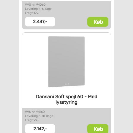
VVS nr. 94060
Levering 4-6 dage
Fragt 129,-
Køb
2.447,-
Dansani Soft spejl 60 - Med
lysstyring
VVS nr. 94160
Levering 5-10 dage
Fragt 99,-
Køb
2.142,-