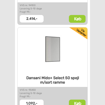
VVS nr. 94100
Levering 5-10 dage
Fragt 99,-
Køb
2.414,-
Dansani Mido+ Select 50 spejl
m/sort ramme
VVS nr. 95450
Levering 5-10 dage
Fragt 99,-
Køb
1.092,-