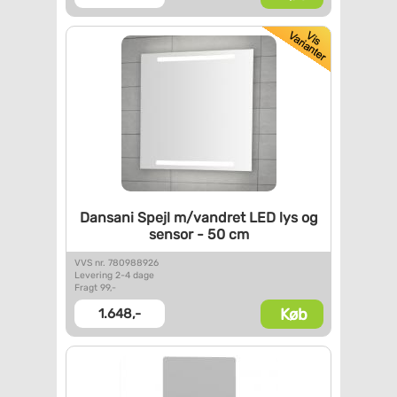
Dansani Spejl m/vandret LED
lys og
sensor - 50 cm
VVS nr. 780988926
Levering 2-4 dage
Fragt 99,-
Køb
1.648,-