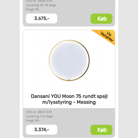
VVS nr. S826-031
Levering 10-15 dage
Fragt 99,-
Køb
3.675,-
Dansani YOU Moon 75 rundt
spejl
m/lysstyring - Messing
VVS nr. S827-031
Levering 1-2 dage
Fragt 99,-
Køb
3.374,-