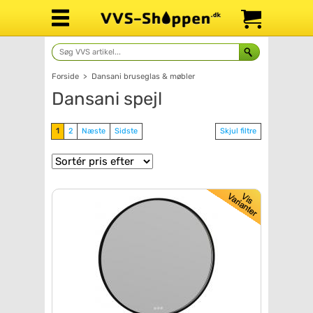
Forside
>
Dansani bruseglas & møbler
Dansani spejl
1
2
Næste
Sidste
Skjul filtre