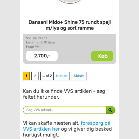
Dansani Mido+ Shine 75 rundt
spejl
m/lys og sort ramme
VVS nr. 94770
Levering 5-10 dage
Fragt 99,-
Køb
2.700,-
1
2
... af 2
Næste
Sidste
Kan du ikke finde VVS artiklen - søg i
feltet herunder.
Vi kan skaffe næsten alt,
forespørg på
VVS artiklen her
og vi giver dig besked
hurtigst muligt.