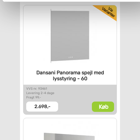
Du kan se mere om, hvordan vi behandler dine
personoplysninger, ved at klikke
her
.
Dansani Panorama spejl med
lysstyring - 60
VVS nr. 93461
Levering 2-4 dage
Fragt 99,-
Køb
2.698,-