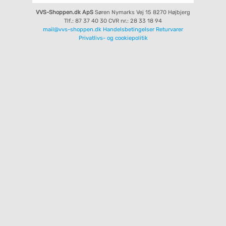
VVS-Shoppen.dk ApS
Søren Nymarks Vej 15
8270 Højbjerg
Tlf.: 87 37 40 30
CVR nr.: 28 33 18 94
mail@vvs-shoppen.dk
Handelsbetingelser
Returvarer
Privatlivs- og cookiepolitik