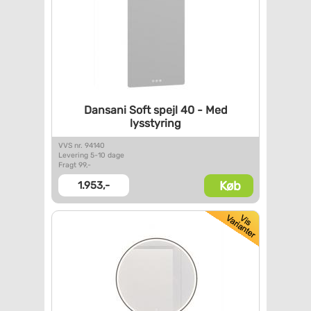
Dansani Soft spejl 40 - Med
lysstyring
VVS nr. 94140
Levering 5-10 dage
Fragt 99,-
Køb
1.953,-