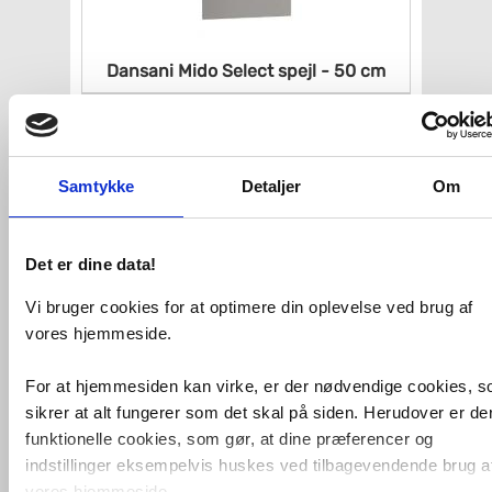
Dansani Mido Select spejl - 50
cm
VVS nr. 91950
Levering 1-2 dage
Fragt 99,-
Køb
588,-
Samtykke
Detaljer
Om
Det er dine data!
Vi bruger cookies for at optimere din oplevelse ved brug af
vores hjemmeside.
For at hjemmesiden kan virke, er der nødvendige cookies, 
sikrer at alt fungerer som det skal på siden. Herudover er de
funktionelle cookies, som gør, at dine præferencer og
Dansani Soft spejl 80 - Med
indstillinger eksempelvis huskes ved tilbagevendende brug a
lysstyring
vores hjemmeside.