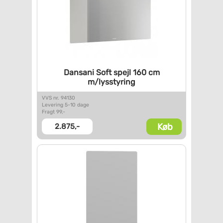
Dansani Soft spejl 160 cm
m/lysstyring
VVS nr. 94130
Levering 5-10 dage
Fragt 99,-
Køb
2.875,-