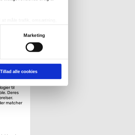
l at måle trafik, omsætning,
målrette vores markedsføring
t muligt.
Marketing
' nedenfor kan du se hvilke
es
 producenter
nktionalitet
 pågældende cookies. Du har
Tillad alle cookies
nere.
r det ligeledes muligt, at
rede
gier til
ble. Deres
relser.
, der matcher