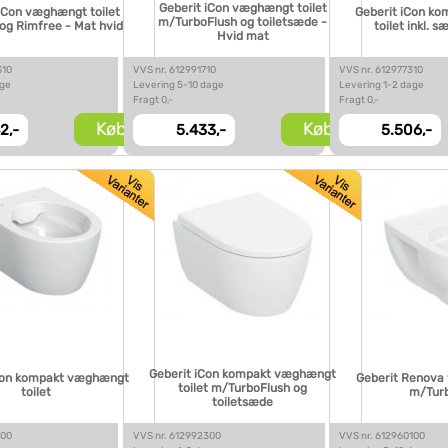
Geberit iCon væghængt toilet
iCon væghængt toilet
Geberit iCon k
m/TurboFlush og toiletsæde -
g Rimfree - Mat hvid
toilet inkl. 
Hvid mat
310
VVS nr. 612991710
VVS nr. 612977310
age
Levering 5-10 dage
Levering 1-2 dage
Fragt 0,-
Fragt 0,-
Køb
Køb
2,-
5.433,-
5.506,-
Geberit iCon kompakt væghængt
iCon kompakt væghængt
Geberit Renova
toilet m/TurboFlush og
toilet
m/Tur
toiletsæde
100
VVS nr. 612992300
VVS nr. 612960100