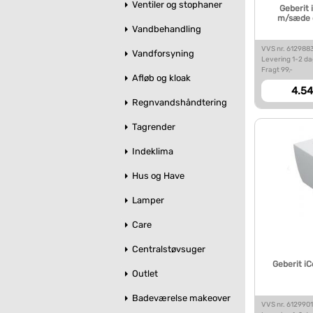
Ventiler og stophaner
Geberit 
m/sæde o
Vandbehandling
VVS nr. 612988
Vandforsyning
Levering 1-2 d
Fragt 99,-
Afløb og kloak
4.54
Regnvandshåndtering
Tagrender
Indeklima
Hus og Have
Lamper
Care
Centralstøvsuger
Geberit 
Outlet
Badeværelse makeover
VVS nr. 612990