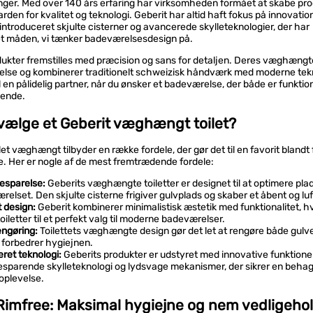
nger. Med over 140 års erfaring har virksomheden formået at skabe pro
rden for kvalitet og teknologi. Geberit har altid haft fokus på innovatio
introduceret skjulte cisterner og avancerede skylleteknologier, der har
et måden, vi tænker badeværelsesdesign på.
ukter fremstilles med præcision og sans for detaljen. Deres væghængte 
else og kombinerer traditionelt schweizisk håndværk med moderne tekn
il en pålidelig partner, når du ønsker et badeværelse, der både er funktio
lende.
vælge et Geberit væghængt toilet?
ilet væghængt tilbyder en række fordele, der gør det til en favorit blandt
e. Her er nogle af de mest fremtrædende fordele:
esparelse:
Geberits væghængte toiletter er designet til at optimere plad
elset. Den skjulte cisterne frigiver gulvplads og skaber et åbent og luft
t design:
Geberit kombinerer minimalistisk æstetik med funktionalitet, hv
oiletter til et perfekt valg til moderne badeværelser.
ngøring:
Toilettets væghængte design gør det let at rengøre både gulvet
t forbedrer hygiejnen.
ret teknologi:
Geberits produkter er udstyret med innovative funktion
sparende skylleteknologi og lydsvage mekanismer, der sikrer en behag
oplevelse.
Rimfree: Maksimal hygiejne og nem vedligeho