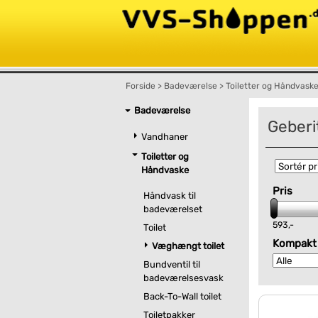
Forside
>
Badeværelse
>
Toiletter og Håndvask
Badeværelse
Geberi
Vandhaner
Toiletter og
Håndvaske
Pris
Håndvask til
badeværelset
593,-
Toilet
Kompakt
Væghængt toilet
Bundventil til
badeværelsesvask
Back-To-Wall toilet
Toiletpakker