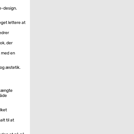
e-design.
get lettere at
bedrer
ook, der
t med en
 og æstetik.
ghængte
både
lket
t til at