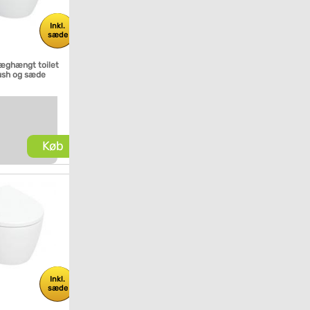
Inkl.
sæde
væghængt toilet
ush og sæde
Køb
Inkl.
sæde