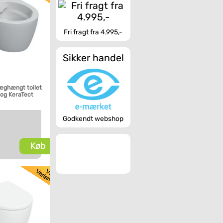
Fri fragt fra 4.995,-
Sikker handel
væghængt toilet
og KeraTect
Godkendt webshop
Køb