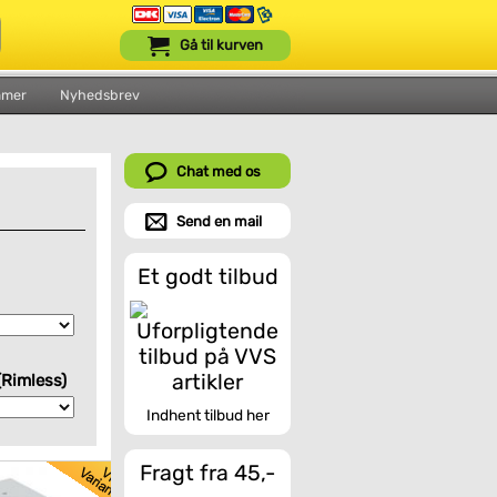
Gå til kurven
mmer
Nyhedsbrev
Chat med os
Send en mail
Et godt tilbud
(Rimless)
Indhent tilbud her
Fragt fra 45,-