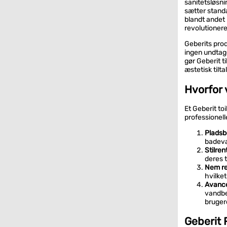
sanitetsløsni
sætter standa
blandt andet 
revolutioner
Geberits prod
ingen undtag
gør Geberit t
æstetisk tilta
Hvorfor 
Et Geberit to
professionell
Pladsb
badevær
Stilren
deres t
Nem re
hvilke
Avance
vandbe
bruger
Geberit 