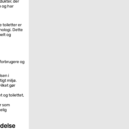
dukter, der
n og har
toiletter er
ologi. Dette
nelt og
 forbrugere og
sen i
igt miljø.
ilket gør
 og toilettet,
er som
elig
ldelse