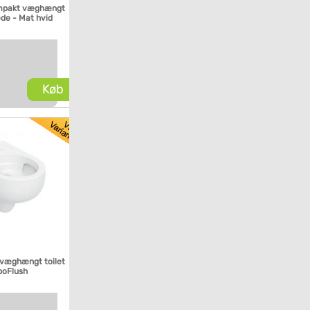
ompakt væghængt
sæde - Mat hvid
Køb
 væghængt toilet
boFlush