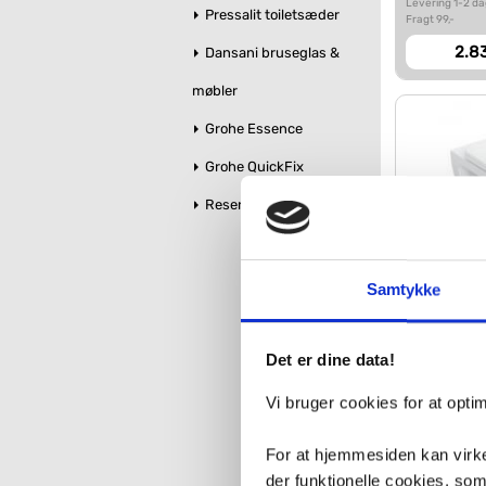
Levering 1-2 d
Pressalit toiletsæder
Fragt 99,-
2.83
Dansani bruseglas &
møbler
Grohe Essence
Grohe QuickFix
Reservedele
Samtykke
Geberit R
m/Turbo
Det er dine data!
VVS nr. 612960
Levering 5-10 
Vi bruger cookies for at opt
Fragt 99,-
2.53
For at hjemmesiden kan virke
der funktionelle cookies, so