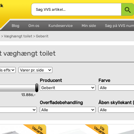
Blog
Om os
Kundeservice
Min side
Søg på VVS nu
e
>
Væghængt toilet
>
Geberit
t væghængt toilet
Producent
Farve
13.886,-
Overfladebehandling
Åben skyllekant 