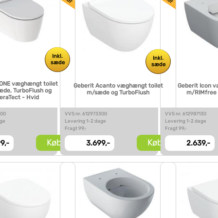
Inkl.
Inkl.
sæde
sæde
 ONE væghængt toilet
Geberit Acanto væghængt toilet
Geberit Icon 
sæde, TurboFlush og
m/sæde og TurboFlush
m/RIMfree 
eraTect - Hvid
300
VVS nr. 612973300
VVS nr. 612987130
age
Levering 1-2 dage
Levering 1-2 dage
Fragt 99,-
Fragt 99,-
Køb
Køb
9,-
3.699,-
2.639,-