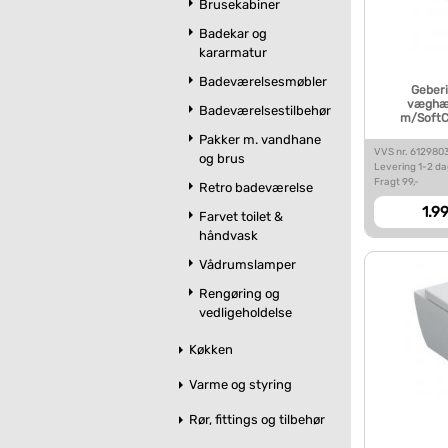
Brusekabiner
Badekar og
kararmatur
Badeværelsesmøbler
Geber
væghæng
Badeværelsestilbehør
m/SoftC
Pakker m. vandhane
VVS nr. 612980
og brus
Levering 1-2 d
Fragt 99,-
Retro badeværelse
1.99
Farvet toilet &
håndvask
Vådrumslamper
Rengøring og
vedligeholdelse
Køkken
Varme og styring
Rør, fittings og tilbehør