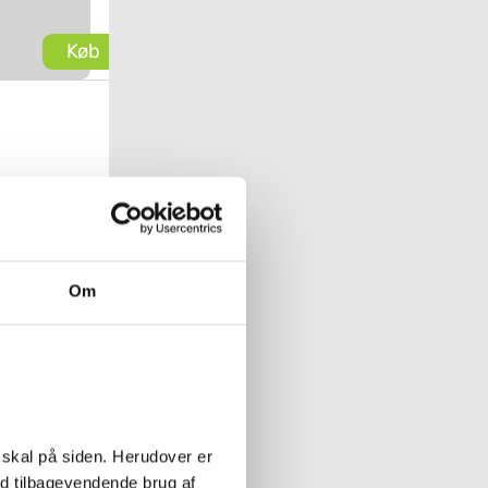
Køb
Om
 skal på siden. Herudover er
ed tilbagevendende brug af