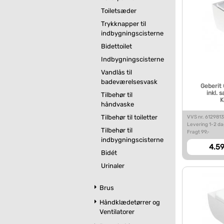
Toiletsæder
Trykknapper til
indbygningscisterne
Bidettoilet
Indbygningscisterne
Vandlås til
badeværelsesvask
Geberit
inkl. 
Tilbehør til
K
håndvaske
Tilbehør til toiletter
VVS nr. 612981
Levering 1-2 d
Tilbehør til
Fragt 99,-
indbygningscisterne
4.59
Bidét
Urinaler
Brus
Håndklædetørrer og
Ventilatorer