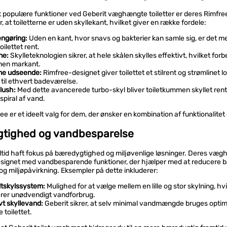
t populære funktioner ved Geberit væghængte toiletter er deres Rimfre
, at toiletterne er uden skyllekant, hvilket giver en række fordele:
ngøring:
Uden en kant, hvor snavs og bakterier kan samle sig, er det me
oilettet rent.
ne:
Skylleteknologien sikrer, at hele skålen skylles effektivt, hvilket for
nen markant.
ne udseende:
Rimfree-designet giver toilettet et stilrent og strømlinet l
 til ethvert badeværelse.
lush:
Med dette avancerede turbo-skyl bliver toiletkummen skyllet ren
 spiral af vand.
ee er et ideelt valg for dem, der ønsker en kombination af funktionalitet
tighed og vandbesparelse
altid haft fokus på bæredygtighed og miljøvenlige løsninger. Deres væ
 designet med vandbesparende funktioner, der hjælper med at reducere 
g miljøpåvirkning. Eksempler på dette inkluderer:
tskylssystem:
Mulighed for at vælge mellem en lille og stor skylning, hvi
rer unødvendigt vandforbrug.
vt skyllevand:
Geberit sikrer, at selv minimal vandmængde bruges optimal
 toilettet.