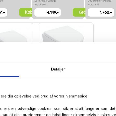
age
Levering 1-2 dage
Levering 5-10 dage
Fragt 99,-
Fragt 99,-
Køb
Køb
1,-
4.149,-
1.760,-
Inkl.
Inkl.
sæde
sæde
Detaljer
Geberit iCon kompakt væghængt
enova væghængt toilet
toilet m/TurboFlush og
Flush og toiletsæde
toiletsæde - Hvid mat
300
VVS nr. 612992310
dage
Levering 20-30 dage
imere din oplevelse ved brug af vores hjemmeside.
Fragt 0,-
Køb
Køb
2,-
5.579,-
, er der nødvendige cookies, som sikrer at alt fungerer som det
m gør, at dine præferencer og indstillinger eksempelvis huskes v