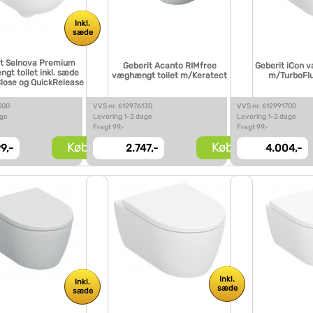
Inkl.
sæde
it Selnova Premium
Geberit Acanto RIMfree
Geberit iCon 
t toilet inkl. sæde
væghængt toilet m/Keratect
m/TurboFl
lose og QuickRelease
300
VVS nr. 612976130
VVS nr. 612991700
age
Levering 1-2 dage
Levering 1-2 dage
Fragt 99,-
Fragt 99,-
Køb
Køb
9,-
2.747,-
4.004,-
Inkl.
Inkl.
sæde
sæde