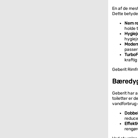
En af de mes
Dette betyder
Nem re
holde t
Hygiej
hygiej
Moder
passer
TurboF
kraftig
Geberit Rimfr
Bæredyg
Geberit har 
toiletter er
vandforbrug o
Dobbel
reduce
Effekti
rengøre