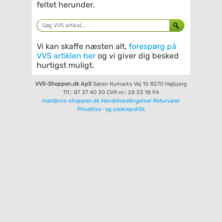
feltet herunder.
Vi kan skaffe næsten alt,
forespørg på
VVS artiklen her
og vi giver dig besked
hurtigst muligt.
VVS-Shoppen.dk ApS
Søren Nymarks Vej 15
8270 Højbjerg
Tlf.: 87 37 40 30
CVR nr.: 28 33 18 94
mail@vvs-shoppen.dk
Handelsbetingelser
Returvarer
Privatlivs- og cookiepolitik