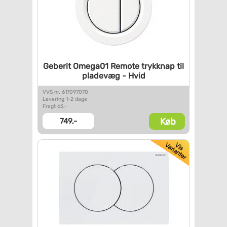
Geberit Omega01 Remote
trykknap til
pladevæg - Hvid
VVS nr. 617097070
Levering 1-2 dage
Fragt 65,-
Køb
749,-