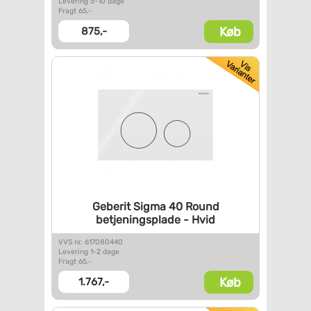
Levering 5-10 dage
Fragt 65,-
Køb
875,-
Geberit Sigma 40 Round
betjeningsplade - Hvid
VVS nr. 617080440
Levering 1-2 dage
Fragt 65,-
Køb
1.767,-