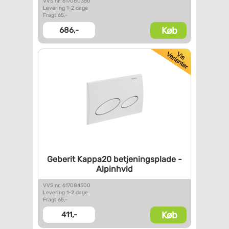
VVS nr. 617080350
Levering 1-2 dage
Fragt 65,-
Køb
686,-
Geberit Kappa20
betjeningsplade -
Alpinhvid
VVS nr. 617084300
Levering 1-2 dage
Fragt 65,-
Køb
411,-