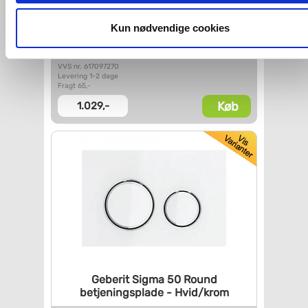
og fra nedenfor. Til enhver tid er det ligeledes muligt, at ændr
dit samtykke, hvis du måtte ønske det.
Kun nødvendige cookies
Geberit Omega10 Remote
trykknap til
pladevæg -
Hvid/krom
Du kan se mere om, hvordan vi behandler dine
VVS nr. 617097270
personoplysninger, ved at klikke
her
.
Levering 1-2 dage
Fragt 65,-
Køb
1.029,-
Geberit Sigma 50 Round
betjeningsplade - Hvid/krom