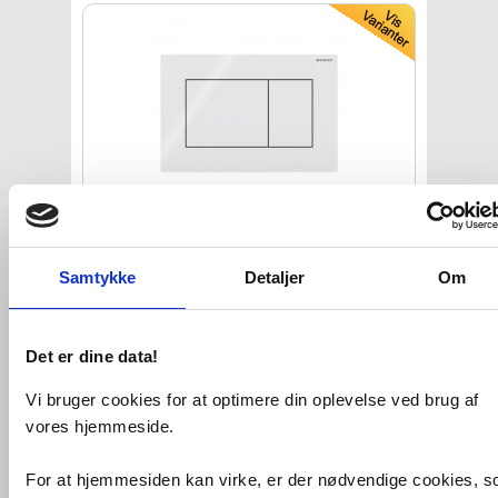
Geberit Sigma 01 Square
betjeningsplade - Hvid
Samtykke
Detaljer
Om
VVS nr. 617080270
Levering 1-2 dage
Fragt 65,-
Det er dine data!
Køb
489,-
Vi bruger cookies for at optimere din oplevelse ved brug af
vores hjemmeside.
For at hjemmesiden kan virke, er der nødvendige cookies, 