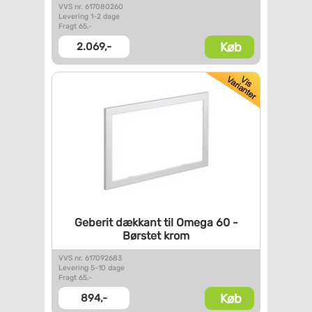
VVS nr. 617080260
Levering 1-2 dage
Fragt 65,-
Køb
2.069,-
Geberit dækkant til Omega 60 -
Børstet krom
VVS nr. 617092683
Levering 5-10 dage
Fragt 65,-
Køb
894,-