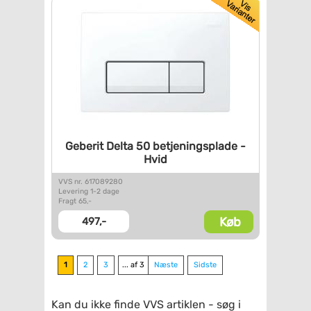
Geberit Delta 50
betjeningsplade -
Hvid
VVS nr. 617089280
Levering 1-2 dage
Fragt 65,-
Køb
497,-
1
2
3
... af 3
Næste
Sidste
Kan du ikke finde VVS artiklen - søg i