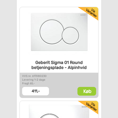
Geberit Sigma 01 Round
betjeningsplade - Alpinhvid
VVS nr. 617080230
Levering 1-2 dage
Fragt 65,-
Køb
411,-