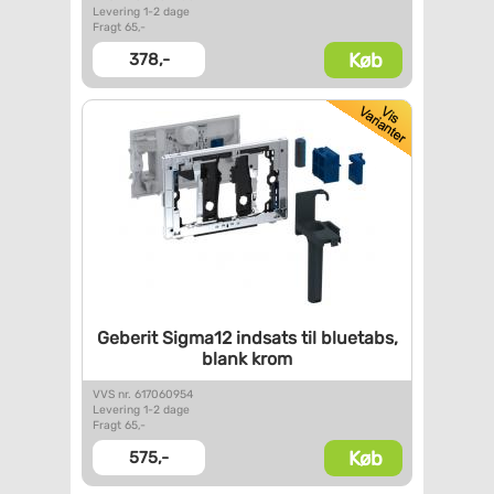
Levering 1-2 dage
Fragt 65,-
Køb
378,-
Geberit Sigma12 indsats til
bluetabs,
blank krom
VVS nr. 617060954
Levering 1-2 dage
Fragt 65,-
Køb
575,-