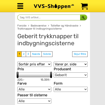
Forside
>
Badeværelse
>
Toiletter og Håndvaske
>
Trykknapper til indbygningscisterne
Geberit trykknapper til
indbygningscisterne
1
2
3
Næste
Sidste
Skjul filtre
Pris
Producent
220,-
15.359,-
Farve
Form
Passer til cisterne