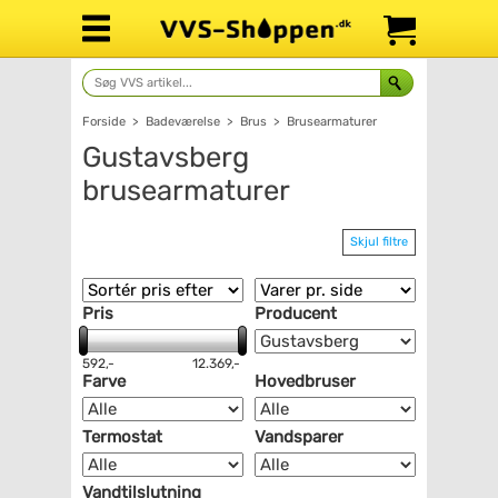
Forside
>
Badeværelse
>
Brus
>
Brusearmaturer
Gustavsberg
brusearmaturer
Skjul filtre
Pris
Producent
592,-
12.369,-
Farve
Hovedbruser
Termostat
Vandsparer
Vandtilslutning