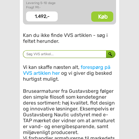
Levering 5-10 dage
Fragt 99,-
Køb
1.492,-
Kan du ikke finde VVS artiklen - søg i
feltet herunder.
Vi kan skaffe næsten alt,
forespørg på
VVS artiklen her
og vi giver dig besked
hurtigst muligt.
Brusearmaturer fra Gustavsberg følger
den simple filosofi som kendetegner
deres sortiment: høj kvalitet, flot design
og innovative løsninger. Eksempelvis er
Gustavsberg Nautic udstyret med e-
TAP mærket der vidner om at armaturet
er vand- og energibesparende, samt
miljøvenligt produceret.
Vi forhandler armaturerne til markedets