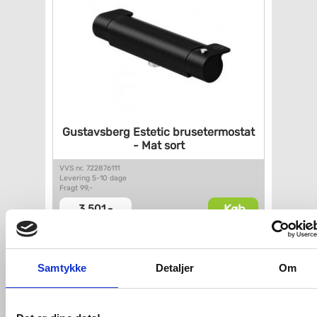
Gustavsberg Estetic
brusetermostat
- Mat sort
VVS nr. 722876111
Levering 5-10 dage
Fragt 99,-
Køb
3.501,-
Samtykke
Detaljer
Om