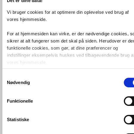
Det er dine data!
Vi bruger cookies for at optimere din oplevelse ved brug af
vores hjemmeside.
Gustavsberg Nautic
For at hjemmesiden kan virke, er der nødvendige cookies, 
termostatarmatur - Krom
sikrer at alt fungerer som det skal på siden. Herudover er de
VVS nr. 722861204
funktionelle cookies, som gør, at dine præferencer og
Levering 1-2 dage
Fragt 65,-
indstillinger eksempelvis huskes ved tilbagevendende brug a
Køb
1.221,-
vores hjemmeside.
Samtykkevalg
Foruden nødvendige og funktionelle cookies er der statistisk
Nødvendig
cookies. Disse bruger vi bl.a. til at måle trafik, omsætning,
konverteringsfrekevenser og lignende. Endelig er der
marketingcookies, som vi bruger til at målrette vores
Funktionelle
markedsføring med henblik på annonceindhold, som giver
mening for den enkelte af vores kunder.
Statistiske
VVS-Shoppen.dk bruger både egne cookies og tredjeparts